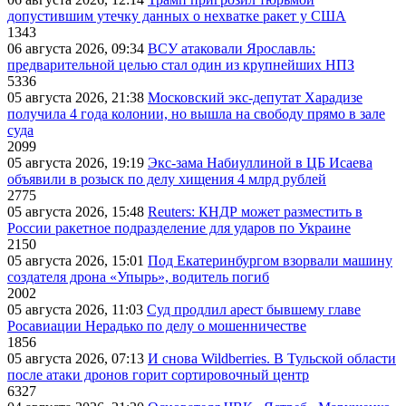
допустившим утечку данных о нехватке ракет у США
1343
06 августа 2026, 09:34
ВСУ атаковали Ярославль:
предварительной целью стал один из крупнейших НПЗ
5336
05 августа 2026, 21:38
Московский экс-депутат Харадизе
получила 4 года колонии, но вышла на свободу прямо в зале
суда
2099
05 августа 2026, 19:19
Экс-зама Набиуллиной в ЦБ Исаева
объявили в розыск по делу хищения 4 млрд рублей
2775
05 августа 2026, 15:48
Reuters: КНДР может разместить в
России ракетное подразделение для ударов по Украине
2150
05 августа 2026, 15:01
Под Екатеринбургом взорвали машину
создателя дрона «Упырь», водитель погиб
2002
05 августа 2026, 11:03
Суд продлил арест бывшему главе
Росавиации Нерадько по делу о мошенничестве
1856
05 августа 2026, 07:13
И снова Wildberries. В Тульской области
после атаки дронов горит сортировочный центр
6327