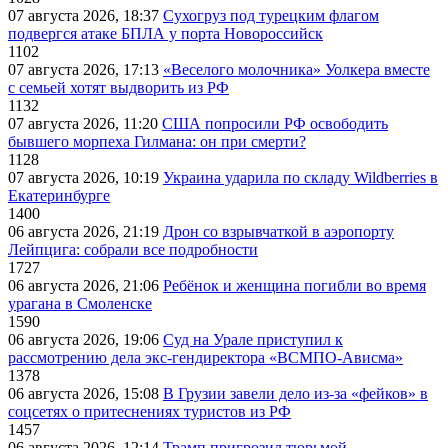
07 августа 2026, 18:37
Сухогруз под турецким флагом
подвергся атаке БПЛА у порта Новороссийск
1102
07 августа 2026, 17:13
«Веселого молочника» Уолкера вместе
с семьей хотят выдворить из РФ
1132
07 августа 2026, 11:20
США попросили РФ освободить
бывшего морпеха Гилмана: он при смерти?
1128
07 августа 2026, 10:19
Украина ударила по складу Wildberries в
Екатеринбурге
1400
06 августа 2026, 21:19
Дрон со взрывчаткой в аэропорту
Лейпцига: собрали все подробности
1727
06 августа 2026, 21:06
Ребёнок и женщина погибли во время
урагана в Смоленске
1590
06 августа 2026, 19:06
Суд на Урале приступил к
рассмотрению дела экс-гендиректора «ВСМПО-Ависма»
1378
06 августа 2026, 15:08
В Грузии завели дело из-за «фейков» в
соцсетях о притеснениях туристов из РФ
1457
06 августа 2026, 12:14
Трамп пригрозил тюрьмой