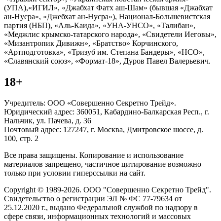
(УПА),«ИГИЛ», «Джабхат Фатх аш-Шам» (бывшая «Джабхат
ан-Нусра», «Джебхат ан-Нусра»), Национал-Большевистская
партия (НБП), «Аль-Каида», «УНА-УНСО», «Талибан»,
«Меджлис крымско-татарского народа», «Свидетели Иеговы»,
«Мизантропик Дивижн», «Братство» Корчинского,
«Артподготовка», «Тризуб им. Степана Бандеры», «НСО»,
«Славянский союз», «Формат-18», Дуров Павел Валерьевич.
18+
Учредитель: ООО «Совершенно Секретно Трейд».
Юридический адрес: 360051, Кабардино-Балкарская Респ., г.
Нальчик, ул. Пачева, д. 36
Почтовый адрес: 127247, г. Москва, Дмитровское шоссе, д.
100, стр. 2
Все права защищены. Копирование и использование
материалов запрещено, частичное цитирование возможно
только при условии гиперссылки на сайт.
Copyright © 1989-2026. ООО "Совершенно Секретно Трейд".
Свидетельство о регистрации ЭЛ № ФС 77-79634 от
25.12.2020 г., выдано Федеральной службой по надзору в
сфере связи, информационных технологий и массовых