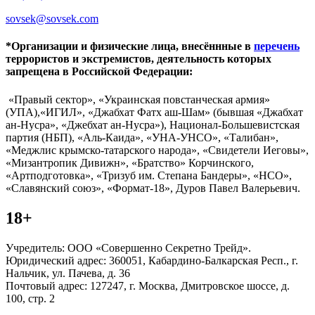
sovsek@sovsek.com
*Организации и физические лица, внесённные в
перечень
террористов и экстремистов, деятельность которых
запрещена в Российской Федерации:
«Правый сектор», «Украинская повстанческая армия»
(УПА),«ИГИЛ», «Джабхат Фатх аш-Шам» (бывшая «Джабхат
ан-Нусра», «Джебхат ан-Нусра»), Национал-Большевистская
партия (НБП), «Аль-Каида», «УНА-УНСО», «Талибан»,
«Меджлис крымско-татарского народа», «Свидетели Иеговы»,
«Мизантропик Дивижн», «Братство» Корчинского,
«Артподготовка», «Тризуб им. Степана Бандеры», «НСО»,
«Славянский союз», «Формат-18», Дуров Павел Валерьевич.
18+
Учредитель: ООО «Совершенно Секретно Трейд».
Юридический адрес: 360051, Кабардино-Балкарская Респ., г.
Нальчик, ул. Пачева, д. 36
Почтовый адрес: 127247, г. Москва, Дмитровское шоссе, д.
100, стр. 2