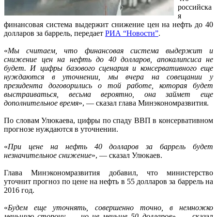
российска
я
финансовая система выдержит снижение цен на нефть до 40
долларов за баррель, передает
РИА “Новости”
.
«
Мы считаем, что финансовая система выдержит и
снижение цен на нефть до 40 долларов, апокалипсиса не
будет. И цифры базового сценария и консервативного еще
нуждаются в уточнении, мы вчера на совещании у
президента договорились о той работе, которая будет
выстраиваться, весьма вероятно, она займет еще
дополнительное время
», — сказал глава Минэкономразвития.
По словам Улюкаева, цифры по спаду ВВП в консервативном
прогнозе нуждаются в уточнении.
«
При цене на нефть 40 долларов за баррель будет
незначительное снижение
», — сказал Улюкаев.
Глава Минэкономразвития добавил, что министерство
уточнит прогноз по цене на нефть в 55 долларов за баррель на
2016 год.
«
Будем еще уточнять, совершенно точно, в немножко
меньшую сторону, — но не меньше 50 долларов
», — сказал