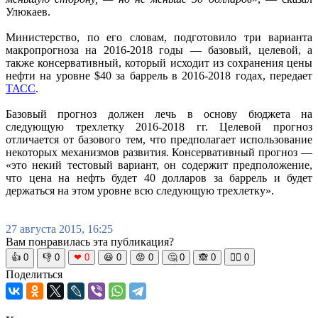
Улюкаев.
Министерство, по его словам, подготовило три варианта
макропрогноза на 2016-2018 годы — базовый, целевой, а
также консервативный, который исходит из сохранения цены
нефти на уровне $40 за баррель в 2016-2018 годах, передает
ТАСС
.
Базовый прогноз должен лечь в основу бюджета на
следующую трехлетку 2016-2018 гг. Целевой прогноз
отличается от базового тем, что предполагает использование
некоторых механизмов развития. Консервативный прогноз —
«это некий тестовый вариант, он содержит предположение,
что цена на нефть будет 40 долларов за баррель и будет
держаться на этом уровне всю следующую трехлетку».
27 августа 2015, 16:25
Вам понравилась эта публикация?
👍
0
👎
0
❤
0
😆
0
😡
0
🤔
0
🙈
0
🧘‍♀️
0
Поделиться