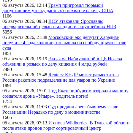
06 августа 2026, 12:14
Трамп пригрозил тюрьмой
допустившим утечку данных о нехватке ракет у США
1106
06 августа 2026, 09:34
ВСУ атаковали Ярославль:
предварительной целью стал один из крупнейших НПЗ
5056
05 августа 2026, 21:38
Московский экс-депутат Харадизе
получила 4 года колонии, но вышла на свободу прямо в зале
суда
1851
05 августа 2026, 19:19
Экс-зама Набиуллиной в ЦБ Исаева
объявили в розыск по делу хищения 4 млрд рублей
2480
05 августа 2026, 15:48
Reuters: КНДР может разместить в
России ракетное подразделение для ударов по Украине
1891
05 августа 2026, 15:01
Под Екатеринбургом взорвали машину
создателя дрона «Упырь», водитель погиб
1754
05 августа 2026, 11:03
Суд продлил арест бывшему главе
Росавиации Нерадько по делу о мошенничестве
1605
05 августа 2026, 07:13
И снова Wildberries. В Тульской области
после атаки дронов горит сортировочный центр