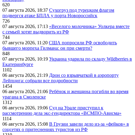
620
07 августа 2026, 18:37
Сухогруз под турецким флагом
подвергся атаке БПЛА у порта Новороссийск
726
07 августа 2026, 17:13
«Веселого молочника» Уолкера вместе
с семьей хотят выдворить из РФ
744
07 августа 2026, 11:20
США попросили РФ освободить
бывшего морпеха Гилмана: он при смерти?
848
07 августа 2026, 10:19
Украина ударила по складу Wildberries в
Екатеринбурге
1102
06 августа 2026, 21:19
Дрон со взрывчаткой в аэропорту
Лейпцига: собрали все подробности
1454
06 августа 2026, 21:06
Ребёнок и женщина погибли во время
урагана в Смоленске
1312
06 августа 2026, 19:06
Суд на Урале приступил к
рассмотрению дела экс-гендиректора «ВСМПО-Ависма»
1114
06 августа 2026, 15:08
В Грузии завели дело из-за «фейков» в
соцсетях о притеснениях туристов из РФ
1210