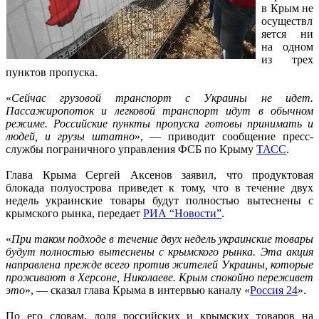
в Крым не
осуществл
яется ни
на одном
из трех
пунктов пропуска.
«
Сейчас грузовой транспорт с Украины не идет.
Пассажиропоток и легковой транспорт идут в обычном
режиме. Российские пункты пропуска готовы принимать и
людей, и грузы штатно
», — приводит сообщение пресс-
службы пограничного управления ФСБ по Крыму
ТАСС
.
Глава Крыма Сергей Аксенов заявил, что продуктовая
блокада полуострова приведет к тому, что в течение двух
недель украинские товары будут полностью вытеснены с
крымского рынка, передает
РИА “Новости”
.
«
При таком подходе в течение двух недель украинские товары
будут полностью вытеснены с крымского рынка. Эта акция
направлена прежде всего против жителей Украины, которые
проживают в Херсоне, Николаеве. Крым спокойно переживет
это
», — сказал глава Крыма в интервью каналу «
Россия 24
».
По его словам, доля российских и крымских товаров на