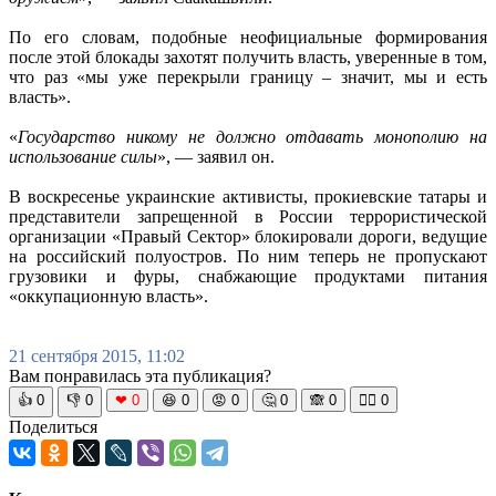
По его словам, подобные неофициальные формирования
после этой блокады захотят получить власть, уверенные в том,
что раз «мы уже перекрыли границу – значит, мы и есть
власть».
«
Государство никому не должно отдавать монополию на
использование силы
», — заявил он.
В воскресенье украинские активисты, прокиевские татары и
представители запрещенной в России террористической
организации «Правый Сектор» блокировали дороги, ведущие
на российский полуостров. По ним теперь не пропускают
грузовики и фуры, снабжающие продуктами питания
«оккупационную власть».
21 сентября 2015, 11:02
Вам понравилась эта публикация?
👍
0
👎
0
❤
0
😆
0
😡
0
🤔
0
🙈
0
🧘‍♀️
0
Поделиться