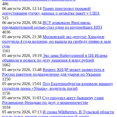
486
06 августа 2026, 12:14
Трамп пригрозил тюрьмой
допустившим утечку данных о нехватке ракет у США
515
06 августа 2026, 09:34
ВСУ атаковали Ярославль:
предварительной целью стал один из крупнейших НПЗ
4036
05 августа 2026, 21:38
Московский экс-депутат Харадизе
получила 4 года колонии, но вышла на свободу прямо в зале
суда
1161
05 августа 2026, 19:19
Экс-зама Набиуллиной в ЦБ Исаева
объявили в розыск по делу хищения 4 млрд рублей
1662
05 августа 2026, 15:48
Reuters: КНДР может разместить в
России ракетное подразделение для ударов по Украине
1250
05 августа 2026, 15:01
Под Екатеринбургом взорвали машину
создателя дрона «Упырь», водитель погиб
1156
05 августа 2026, 11:03
Суд продлил арест бывшему главе
Росавиации Нерадько по делу о мошенничестве
1034
05 августа 2026, 07:13
И снова Wildberries. В Тульской области
после атаки дронов горит сортировочный центр