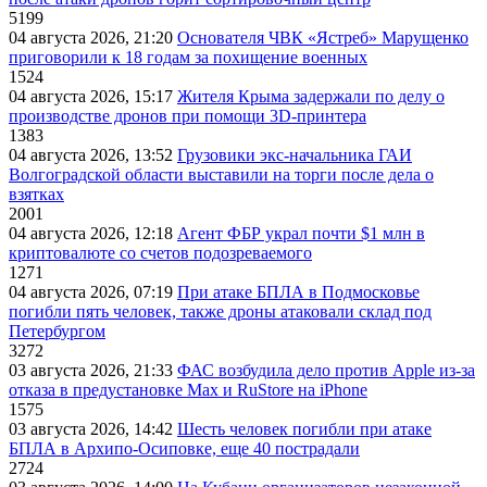
5199
04 августа 2026, 21:20
Основателя ЧВК «Ястреб» Марущенко
приговорили к 18 годам за похищение военных
1524
04 августа 2026, 15:17
Жителя Крыма задержали по делу о
производстве дронов при помощи 3D‑принтера
1383
04 августа 2026, 13:52
Грузовики экс-начальника ГАИ
Волгоградской области выставили на торги после дела о
взятках
2001
04 августа 2026, 12:18
Агент ФБР украл почти $1 млн в
криптовалюте со счетов подозреваемого
1271
04 августа 2026, 07:19
При атаке БПЛА в Подмосковье
погибли пять человек, также дроны атаковали склад под
Петербургом
3272
03 августа 2026, 21:33
ФАС возбудила дело против Apple из-за
отказа в предустановке Max и RuStore на iPhone
1575
03 августа 2026, 14:42
Шесть человек погибли при атаке
БПЛА в Архипо-Осиповке, еще 40 пострадали
2724