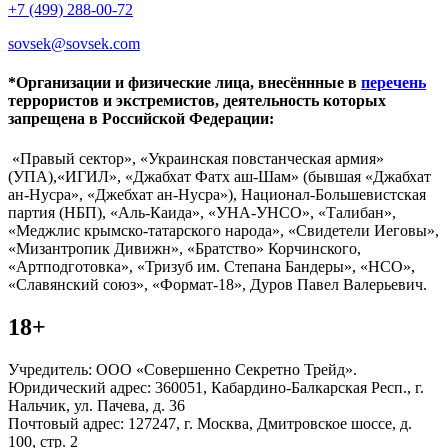
+7 (499) 288-00-72
sovsek@sovsek.com
*Организации и физические лица, внесённные в
перечень
террористов и экстремистов, деятельность которых
запрещена в Российской Федерации:
«Правый сектор», «Украинская повстанческая армия»
(УПА),«ИГИЛ», «Джабхат Фатх аш-Шам» (бывшая «Джабхат
ан-Нусра», «Джебхат ан-Нусра»), Национал-Большевистская
партия (НБП), «Аль-Каида», «УНА-УНСО», «Талибан»,
«Меджлис крымско-татарского народа», «Свидетели Иеговы»,
«Мизантропик Дивижн», «Братство» Корчинского,
«Артподготовка», «Тризуб им. Степана Бандеры», «НСО»,
«Славянский союз», «Формат-18», Дуров Павел Валерьевич.
18+
Учредитель: ООО «Совершенно Секретно Трейд».
Юридический адрес: 360051, Кабардино-Балкарская Респ., г.
Нальчик, ул. Пачева, д. 36
Почтовый адрес: 127247, г. Москва, Дмитровское шоссе, д.
100, стр. 2