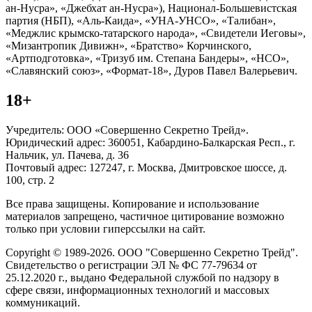
ан-Нусра», «Джебхат ан-Нусра»), Национал-Большевистская
партия (НБП), «Аль-Каида», «УНА-УНСО», «Талибан»,
«Меджлис крымско-татарского народа», «Свидетели Иеговы»,
«Мизантропик Дивижн», «Братство» Корчинского,
«Артподготовка», «Тризуб им. Степана Бандеры», «НСО»,
«Славянский союз», «Формат-18», Дуров Павел Валерьевич.
18+
Учредитель: ООО «Совершенно Секретно Трейд».
Юридический адрес: 360051, Кабардино-Балкарская Респ., г.
Нальчик, ул. Пачева, д. 36
Почтовый адрес: 127247, г. Москва, Дмитровское шоссе, д.
100, стр. 2
Все права защищены. Копирование и использование
материалов запрещено, частичное цитирование возможно
только при условии гиперссылки на сайт.
Copyright © 1989-2026. ООО "Совершенно Секретно Трейд".
Свидетельство о регистрации ЭЛ № ФС 77-79634 от
25.12.2020 г., выдано Федеральной службой по надзору в
сфере связи, информационных технологий и массовых
коммуникаций.