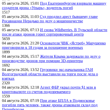
05 августа 2026, 15:01
Под Екатеринбургом взорвали машину
создателя дрона «Упырь», водитель погиб
1517
05 августа 2026, 11:03
Суд продлил арест бывшему главе
Росавиации Нерадько по делу о мошенничестве
1366
05 августа 2026, 07:13
И снова Wildberries. В Тульской области
после атаки дронов горит сортировочный центр
5659
04 августа 2026, 21:20
Основателя ЧВК «Ястреб» Марущенко
приговорили к 18 годам за похищение военных
1899
04 августа 2026, 15:17
Жителя Крыма задержали по делу о
производстве дронов при помощи 3D‑принтера
1692
04 августа 2026, 13:52
Грузовики экс-начальника ГАИ
Волгоградской области выставили на торги после дела о
взятках
2320
04 августа 2026, 12:18
Агент ФБР украл почти $1 млн в
криптовалюте со счетов подозреваемого
1559
04 августа 2026, 07:19
При атаке БПЛА в Подмосковье
погибли пять человек, также дроны атаковали склад под
Петербургом