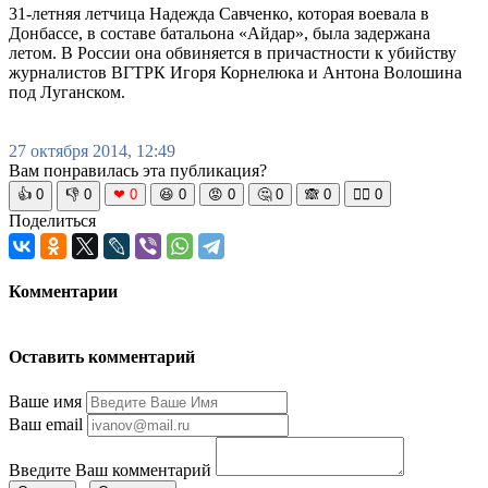
31-летняя летчица Надежда Савченко, которая воевала в
Донбассе, в составе батальона «Айдар», была задержана
летом. В России она обвиняется в причастности к убийству
журналистов ВГТРК Игоря Корнелюка и Антона Волошина
под Луганском.
27 октября 2014, 12:49
Вам понравилась эта публикация?
👍
0
👎
0
❤
0
😆
0
😡
0
🤔
0
🙈
0
🧘‍♀️
0
Поделиться
Комментарии
Оставить комментарий
Ваше имя
Ваш email
Введите Ваш комментарий