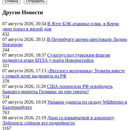
Отмена
Отправить
Другие Новости
07 августа 2026, 20:34
В Ялте БЭК атаковал пляж, в Керчи
дрон попал в жилой дом
432
07 августа 2026, 20:11
В Петербурге заочно арестовали Лидию
Невзорову
244
07 августа 2026, 18:37
Сухогруз под турецким флагом
подвергся атаке БПЛА у порта Новороссийск
321
07 августа 2026, 17:13
«Веселого молочника» Уолкера вместе
с семьей хотят выдворить из РФ
378
07 августа 2026, 11:20
США попросили РФ освободить
бывшего морпеха Гилмана: он при смерти?
534
07 августа 2026, 10:19
Украина ударила по складу Wildberries в
Екатеринбурге
763
06 августа 2026, 21:19
Дрон со взрывчаткой в аэропорту
Лейпцига: собрали все подробности
1167