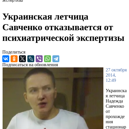
экспертизы
Украинская летчица
Савченко отказывается от
психиатрической экспертизы
Поделиться
Подписаться на обновления
27 октября
2014,
12:49
Украинска
я летчица
Надежда
Савченко
от
прохожде
ния
стационар