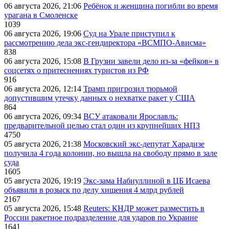
06 августа 2026, 21:06
Ребёнок и женщина погибли во время
урагана в Смоленске
1039
06 августа 2026, 19:06
Суд на Урале приступил к
рассмотрению дела экс-гендиректора «ВСМПО-Ависма»
838
06 августа 2026, 15:08
В Грузии завели дело из-за «фейков» в
соцсетях о притеснениях туристов из РФ
916
06 августа 2026, 12:14
Трамп пригрозил тюрьмой
допустившим утечку данных о нехватке ракет у США
864
06 августа 2026, 09:34
ВСУ атаковали Ярославль:
предварительной целью стал один из крупнейших НПЗ
4750
05 августа 2026, 21:38
Московский экс-депутат Харадизе
получила 4 года колонии, но вышла на свободу прямо в зале
суда
1605
05 августа 2026, 19:19
Экс-зама Набиуллиной в ЦБ Исаева
объявили в розыск по делу хищения 4 млрд рублей
2167
05 августа 2026, 15:48
Reuters: КНДР может разместить в
России ракетное подразделение для ударов по Украине
1641