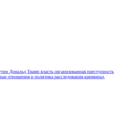
утин
Дональд Трамп
власть
организованная преступность
ные отношения и политика
расследования
криминал,