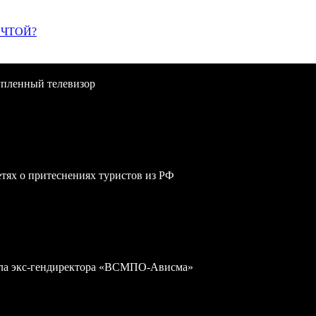
ЕЧТОЙ?
упленный телевизор
сетях о притеснениях туристов из РФ
дела экс-гендиректора «ВСМПО-Ависма»