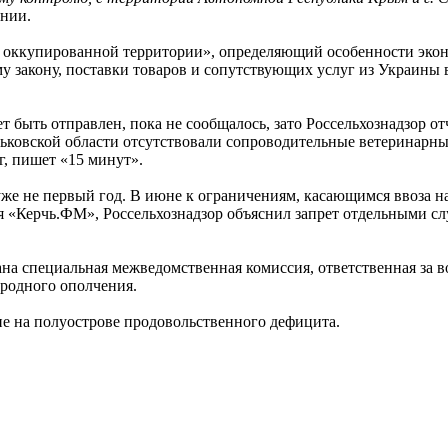
ении.
о оккупированной территории», определяющий особенности экон
ому закону, поставки товаров и сопутствующих услуг из Украин
т быть отправлен, пока не сообщалось, зато Россельхознадзор о
рьковской области отсутствовали сопроводительные ветеринарны
г, пишет «15 минут».
е не первый год. В июне к ограничениям, касающимся ввоза на
я «Керчь.ФМ», Россельхознадзор объяснил запрет отдельными с
ана специальная межведомственная комиссия, ответственная за 
ародного ополчения.
е на полуострове продовольственного дефицита.