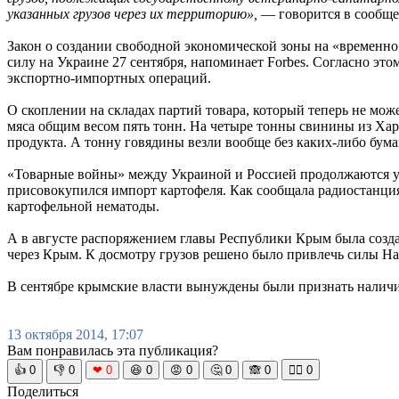
указанных грузов через их территорию»,
— говорится в сообщ
Закон о создании свободной экономической зоны на «временн
силу на Украине 27 сентября, напоминает Forbes. Согласно эт
экспортно-импортных операций.
О скоплении на складах партий товара, который теперь не може
мяса общим весом пять тонн. На четыре тонны свинины из Ха
продукта. А тонну говядины везли вообще без каких-либо бума
«Товарные войны» между Украиной и Россией продолжаются уж
присовокупился импорт картофеля. Как сообщала радиостанци
картофельной нематоды.
А в августе распоряжением главы Республики Крым была созд
через Крым. К досмотру грузов решено было привлечь силы Н
В сентябре крымские власти вынуждены были признать наличи
13 октября 2014, 17:07
Вам понравилась эта публикация?
👍
0
👎
0
❤
0
😆
0
😡
0
🤔
0
🙈
0
🧘‍♀️
0
Поделиться