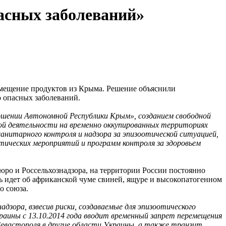
пасных заболеваний»
ремещение продуктов из Крыма. Решение объяснили
о опасных заболеваний.
ношении Автономной Республики Крым», созданием свободной
ой деятельности на временно оккупированных территориях
нитарного контроля и надзора за эпизоотической ситуацией,
ических мероприятий и программ контроля за здоровьем
ро и Россельхознадзора, на территории России постоянно
ь идет об африканской чуме свиней, ящуре и высокопатогенном
о союза.
зора, взвесив риски, создаваемые для эпизоотического
аины с 13.10.2014 года вводит временный запрет перемещения
Севастополя в другие области Украины, а также транзит