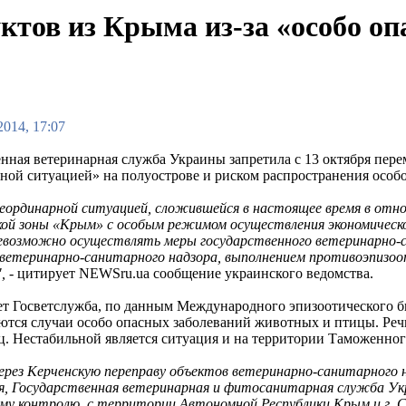
ктов из Крыма из-за «особо о
2014, 17:07
енная ветеринарная служба Украины запретила с 13 октября пе
ной ситуацией» на полуострове и риском распространения особ
 неординарной ситуацией, сложившейся в настоящее время в от
кой зоны «Крым» с особым режимом осуществления экономическ
евозможно осуществлять меры государственного ветеринарно-са
ветеринарно-санитарного надзора, выполнением противоэпизоот
",
- цитирует NEWSru.ua сообщение украинского ведомства.
ет Госветслужба, по данным Международного эпизоотического бю
ются случаи особо опасных заболеваний животных и птицы. Реч
ц. Нестабильной является ситуация и на территории Таможенног
рез Керченскую переправу объектов ветеринарно-санитарного над
ия, Государственная ветеринарная и фитосанитарная служба Укр
му контролю, с территории Автономной Республики Крым и г. 