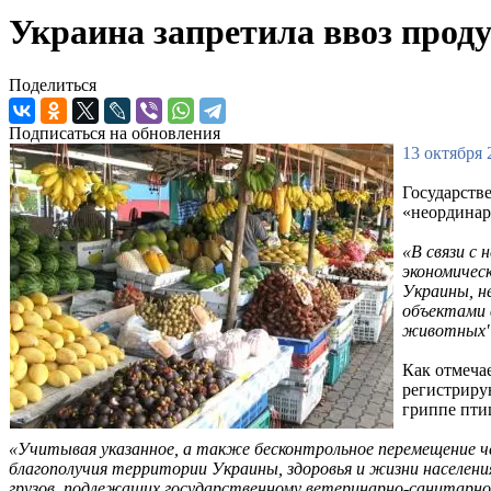
Украина запретила ввоз проду
Поделиться
Подписаться на обновления
13 октября 
Государств
«неординар
«В связи с
экономичес
Украины, н
объектами 
животных
Как отмеча
регистриру
гриппе пти
«Учитывая указанное, а также бесконтрольное перемещение че
благополучия территории Украины, здоровья и жизни населен
грузов, подлежащих государственному ветеринарно-санитарно