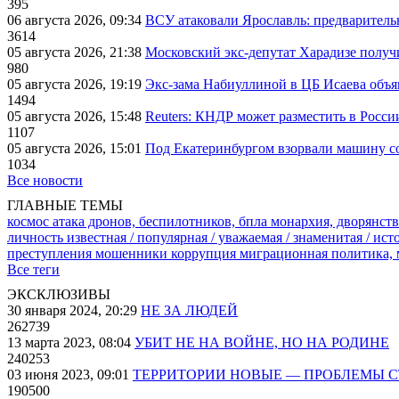
395
06 августа 2026, 09:34
ВСУ атаковали Ярославль: предварител
3614
05 августа 2026, 21:38
Московский экс-депутат Харадизе получи
980
05 августа 2026, 19:19
Экс-зама Набиуллиной в ЦБ Исаева объя
1494
05 августа 2026, 15:48
Reuters: КНДР может разместить в Росси
1107
05 августа 2026, 15:01
Под Екатеринбургом взорвали машину со
1034
Все новости
ГЛАВНЫЕ ТЕМЫ
космос
атака дронов, беспилотников, бпла
монархия, дворянств
личность известная / популярная / уважаемая / знаменитая / ис
преступления
мошенники
коррупция
миграционная политика,
Все теги
ЭКСКЛЮЗИВЫ
30 января 2024, 20:29
НЕ ЗА ЛЮДЕЙ
262739
13 марта 2023, 08:04
УБИТ НЕ НА ВОЙНЕ, НО НА РОДИНЕ
240253
03 июня 2023, 09:01
ТЕРРИТОРИИ НОВЫЕ — ПРОБЛЕМЫ 
190500