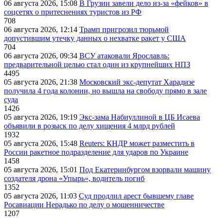
06 августа 2026, 15:08
В Грузии завели дело из-за «фейков» в
соцсетях о притеснениях туристов из РФ
708
06 августа 2026, 12:14
Трамп пригрозил тюрьмой
допустившим утечку данных о нехватке ракет у США
704
06 августа 2026, 09:34
ВСУ атаковали Ярославль:
предварительной целью стал один из крупнейших НПЗ
4495
05 августа 2026, 21:38
Московский экс-депутат Харадизе
получила 4 года колонии, но вышла на свободу прямо в зале
суда
1426
05 августа 2026, 19:19
Экс-зама Набиуллиной в ЦБ Исаева
объявили в розыск по делу хищения 4 млрд рублей
1932
05 августа 2026, 15:48
Reuters: КНДР может разместить в
России ракетное подразделение для ударов по Украине
1458
05 августа 2026, 15:01
Под Екатеринбургом взорвали машину
создателя дрона «Упырь», водитель погиб
1352
05 августа 2026, 11:03
Суд продлил арест бывшему главе
Росавиации Нерадько по делу о мошенничестве
1207