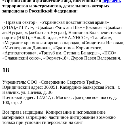
*Организации и физические лица, внесённные в
перечень
террористов и экстремистов, деятельность которых
запрещена в Российской Федерации:
«Правый сектор», «Украинская повстанческая армия»
(УПА),«ИГИЛ», «Джабхат Фатх аш-Шам» (бывшая «Джабхат
ан-Нусра», «Джебхат ан-Нусра»), Национал-Большевистская
партия (НБП), «Аль-Каида», «УНА-УНСО», «Талибан»,
«Меджлис крымско-татарского народа», «Свидетели Иеговы»,
«Мизантропик Дивижн», «Братство» Корчинского,
«Артподготовка», «Тризуб им. Степана Бандеры», «НСО»,
«Славянский союз», «Формат-18», Дуров Павел Валерьевич.
18+
Учредитель: ООО «Совершенно Секретно Трейд».
Юридический адрес: 360051, Кабардино-Балкарская Респ., г.
Нальчик, ул. Пачева, д. 36
Почтовый адрес: 127247, г. Москва, Дмитровское шоссе, д.
100, стр. 2
Все права защищены. Копирование и использование
материалов запрещено, частичное цитирование возможно
только при условии гиперссылки на сайт.