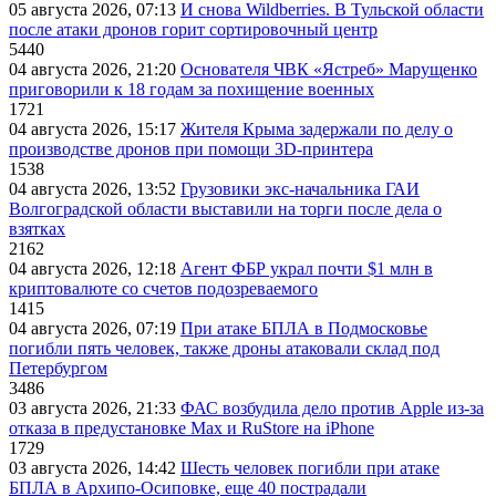
05 августа 2026, 07:13
И снова Wildberries. В Тульской области
после атаки дронов горит сортировочный центр
5440
04 августа 2026, 21:20
Основателя ЧВК «Ястреб» Марущенко
приговорили к 18 годам за похищение военных
1721
04 августа 2026, 15:17
Жителя Крыма задержали по делу о
производстве дронов при помощи 3D‑принтера
1538
04 августа 2026, 13:52
Грузовики экс-начальника ГАИ
Волгоградской области выставили на торги после дела о
взятках
2162
04 августа 2026, 12:18
Агент ФБР украл почти $1 млн в
криптовалюте со счетов подозреваемого
1415
04 августа 2026, 07:19
При атаке БПЛА в Подмосковье
погибли пять человек, также дроны атаковали склад под
Петербургом
3486
03 августа 2026, 21:33
ФАС возбудила дело против Apple из-за
отказа в предустановке Max и RuStore на iPhone
1729
03 августа 2026, 14:42
Шесть человек погибли при атаке
БПЛА в Архипо-Осиповке, еще 40 пострадали