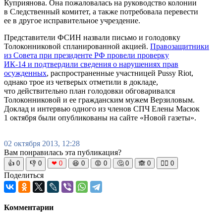
Куприянова. Она пожаловалась на руководство колонии
в Следственный комитет, а также потребовала перевести
ее в другое исправительное учрездение.
Представители ФСИН назвали письмо и голодовку
Толоконниковой спланированной акцией.
Правозащитники
из Совета при президенте РФ провели проверку
ИК-14 и подтвердили сведения о нарушениях прав
осужденных
, распространенные участницей Pussy Riot,
однако трое из четверых отметили в докладе,
что действительно план голодовки обговаривался
Толоконниковой и ее гражданским мужем Верзиловым.
Доклад и интервью одного из членов СПЧ Елены Масюк
1 октября были опубликованы на сайте «Новой газеты».
02 октября 2013, 12:28
Вам понравилась эта публикация?
👍
0
👎
0
❤
0
😆
0
😡
0
🤔
0
🙈
0
🧘‍♀️
0
Поделиться
Комментарии