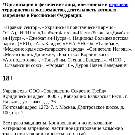
*Организации и физические лица, внесённные в
перечень
террористов и экстремистов, деятельность которых
запрещена в Российской Федерации:
«Правый сектор», «Украинская повстанческая армия»
(УПА),«ИГИЛ», «Джабхат Фатх аш-Шам» (бывшая «Джабхат
ан-Нусра», «Джебхат ан-Нусра»), Национал-Большевистская
партия (НБП), «Аль-Каида», «УНА-УНСО», «Талибан»,
«Меджлис крымско-татарского народа», «Свидетели Иеговы»,
«Мизантропик Дивижн», «Братство» Корчинского,
«Артподготовка», «Тризуб им. Степана Бандеры», «НСО»,
«Славянский союз», «Формат-18», Дуров Павел Валерьевич.
18+
Учредитель: ООО «Совершенно Секретно Трейд».
Юридический адрес: 360051, Кабардино-Балкарская Респ., г.
Нальчик, ул. Пачева, д. 36
Почтовый адрес: 127247, г. Москва, Дмитровское шоссе, д.
100, стр. 2
Все права защищены. Копирование и использование
материалов запрещено, частичное цитирование возможно
только при условии гиперссылки на сайт.