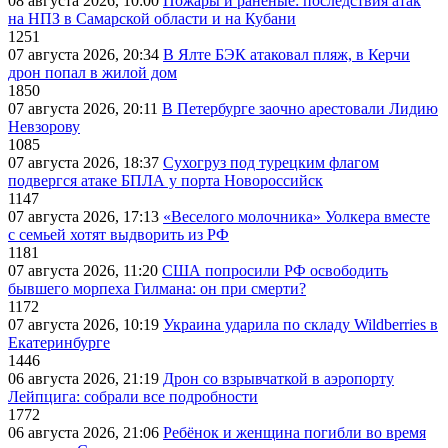
08 августа 2026, 10:00
Пожары и раненые: последствия атак
на НПЗ в Самарской области и на Кубани
1251
07 августа 2026, 20:34
В Ялте БЭК атаковал пляж, в Керчи
дрон попал в жилой дом
1850
07 августа 2026, 20:11
В Петербурге заочно арестовали Лидию
Невзорову
1085
07 августа 2026, 18:37
Сухогруз под турецким флагом
подвергся атаке БПЛА у порта Новороссийск
1147
07 августа 2026, 17:13
«Веселого молочника» Уолкера вместе
с семьей хотят выдворить из РФ
1181
07 августа 2026, 11:20
США попросили РФ освободить
бывшего морпеха Гилмана: он при смерти?
1172
07 августа 2026, 10:19
Украина ударила по складу Wildberries в
Екатеринбурге
1446
06 августа 2026, 21:19
Дрон со взрывчаткой в аэропорту
Лейпцига: собрали все подробности
1772
06 августа 2026, 21:06
Ребёнок и женщина погибли во время