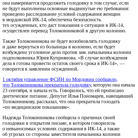
она намеревается продолжить голодовку в том случае, если
не будут выполнены основные выдвинутые ею требования:
проведено расследование условий содержания женщин
в мордовской ИК-14, обеспечена безопасность
тех осужденных, кто даст показания о ситуации в ИК-14,
осуществлен перевод Толоконниковой в другую колонию.
Также Толоконникова не будет возобновлять голодовку
и даже вернуться из больницы в колонию, если будет
возбуждено уголовное дело против зам. начальника колонии
подполковника Юрия Куприянова. «В случае возбуждения
дела я готова провести остаток своего срока в ИК-14», —
говорится в заявлении осужденной.
1 октября управление ФСИН по Мордовии сообщило,
что Толоконникова прекратила голодовку
, которую она начала
23 сентября, и начала есть. Говорилось, что ей прописано
диетическое питание. Депутат Илья Пономарев, навещавший
Толоконникову, рассказал, что она прекратила голодать
«по медицинским показаниям».
Надежда Толоконникова сообщила о причинах своей
голодовки в открытом письме, в котором говорилсоь
о невыносимых условиях содержания в ИК-14, а также
об угрозах со стороны заместителя начальника колонии