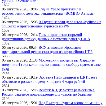
урагана в Смоленске
1632
06 августа 2026, 19:06
Суд на Урале приступил к
рассмотрению дела экс-гендиректора «ВСМПО-Ависма»
1424
06 августа 2026, 15:08
В Грузии завели дело из-за «фейков» в
соцсетях о притеснениях туристов из РФ
1503
06 августа 2026, 12:14
Трамп пригрозил тюрьмой
допустившим утечку данных о нехватке ракет у США
1382
06 августа 2026, 09:34
ВСУ атаковали Ярославль:
предварительной целью стал один из крупнейших НПЗ
5383
05 августа 2026, 21:38
Московский экс-депутат Харадизе
получила 4 года колонии, но вышла на свободу прямо в зале
суда
2144
05 августа 2026, 19:19
Экс-зама Набиуллиной в ЦБ Исаева
объявили в розыск по делу хищения 4 млрд рублей
2831
05 августа 2026, 15:48
Reuters: КНДР может разместить в
России ракетное подразделение для ударов по Украине
2196
05 августа 2026, 15:01
Под Екатеринбургом взорвали машину