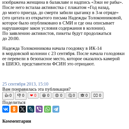
изображена женщина в балаклаве и надпись «Зэки не рабы».
После него всталаа активистка с плакатом «Год назад,
до моего приезда, до смерти забили цыганку в 3-м отряде»
(это цитата из открытого письма Надежды Толоконниковой,
которое было опубликовано в СМИ и где она описывает
нарушающие закон условия содержания в колонии).
По заявлению активистов, пикеты будут продолжаться
до 20:00.
Надежда Толоконникова начала гоодовку в ИК-14
в мордовской колонии с 23 сентября. После начала голодовки
ее перевели в безопасное место, которое оказалось камерой
в ШИЗО, представители ФСИН это отрицают.
25 сентября 2013, 15:10
Вам понравилась эта публикация?
👍
0
👎
0
❤
0
😆
0
😡
0
🤔
0
🙈
0
🧘‍♀️
0
Поделиться
Комментарии