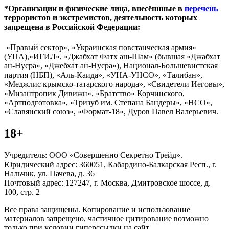
*Организации и физические лица, внесённные в
перечень
террористов и экстремистов, деятельность которых
запрещена в Российской Федерации:
«Правый сектор», «Украинская повстанческая армия»
(УПА),«ИГИЛ», «Джабхат Фатх аш-Шам» (бывшая «Джабхат
ан-Нусра», «Джебхат ан-Нусра»), Национал-Большевистская
партия (НБП), «Аль-Каида», «УНА-УНСО», «Талибан»,
«Меджлис крымско-татарского народа», «Свидетели Иеговы»,
«Мизантропик Дивижн», «Братство» Корчинского,
«Артподготовка», «Тризуб им. Степана Бандеры», «НСО»,
«Славянский союз», «Формат-18», Дуров Павел Валерьевич.
18+
Учредитель: ООО «Совершенно Секретно Трейд».
Юридический адрес: 360051, Кабардино-Балкарская Респ., г.
Нальчик, ул. Пачева, д. 36
Почтовый адрес: 127247, г. Москва, Дмитровское шоссе, д.
100, стр. 2
Все права защищены. Копирование и использование
материалов запрещено, частичное цитирование возможно
только при условии гиперссылки на сайт.