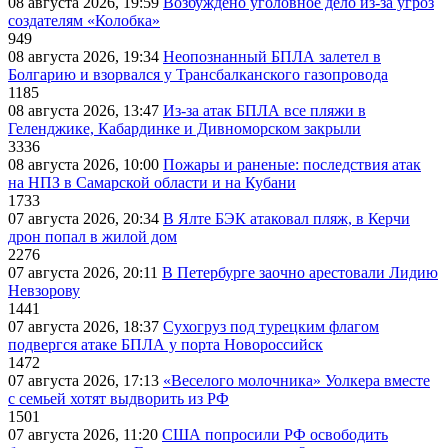
08 августа 2026, 19:59
Возбуждено уголовное дело из-за угроз
создателям «Колобка»
949
08 августа 2026, 19:34
Неопознанный БПЛА залетел в
Болгарию и взорвался у Трансбалканского газопровода
1185
08 августа 2026, 13:47
Из-за атак БПЛА все пляжи в
Геленджике, Кабардинке и Дивноморском закрыли
3336
08 августа 2026, 10:00
Пожары и раненые: последствия атак
на НПЗ в Самарской области и на Кубани
1733
07 августа 2026, 20:34
В Ялте БЭК атаковал пляж, в Керчи
дрон попал в жилой дом
2276
07 августа 2026, 20:11
В Петербурге заочно арестовали Лидию
Невзорову
1441
07 августа 2026, 18:37
Сухогруз под турецким флагом
подвергся атаке БПЛА у порта Новороссийск
1472
07 августа 2026, 17:13
«Веселого молочника» Уолкера вместе
с семьей хотят выдворить из РФ
1501
07 августа 2026, 11:20
США попросили РФ освободить