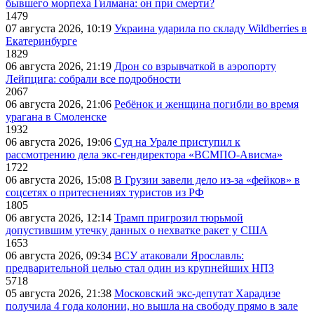
бывшего морпеха Гилмана: он при смерти?
1479
07 августа 2026, 10:19
Украина ударила по складу Wildberries в
Екатеринбурге
1829
06 августа 2026, 21:19
Дрон со взрывчаткой в аэропорту
Лейпцига: собрали все подробности
2067
06 августа 2026, 21:06
Ребёнок и женщина погибли во время
урагана в Смоленске
1932
06 августа 2026, 19:06
Суд на Урале приступил к
рассмотрению дела экс-гендиректора «ВСМПО-Ависма»
1722
06 августа 2026, 15:08
В Грузии завели дело из-за «фейков» в
соцсетях о притеснениях туристов из РФ
1805
06 августа 2026, 12:14
Трамп пригрозил тюрьмой
допустившим утечку данных о нехватке ракет у США
1653
06 августа 2026, 09:34
ВСУ атаковали Ярославль:
предварительной целью стал один из крупнейших НПЗ
5718
05 августа 2026, 21:38
Московский экс-депутат Харадизе
получила 4 года колонии, но вышла на свободу прямо в зале