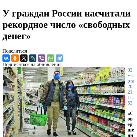
У граждан России насчитали
рекордное число «свободных
денег»
Поделиться
Подписаться на обновления
02
ма
рта
20
21,
11:
53
«С
ов
ер
ше
нн