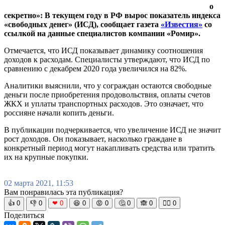
о
секретно»: В текущем году в РФ вырос показатель индекса
«свободных денег» (ИСД), сообщает газета
«Известия»
со
ссылкой на данные специалистов компании «Ромир».
Отмечается, что ИСД показывает динамику соотношения
доходов к расходам. Специалисты утверждают, что ИСД по
сравнению с декабрем 2020 года увеличился на 82%.
Аналитики выяснили, что у сограждан остаются свободные
деньги после приобретения продовольствия, оплаты счетов
ЖКХ и уплаты транспортных расходов. Это означает, что
россияне начали копить деньги.
В публикации подчеркивается, что увеличение ИСД не значит
рост доходов. Он показывает, насколько граждане в
конкретный период могут накапливать средства или тратить
их на крупные покупки.
02 марта 2021, 11:53
Вам понравилась эта публикация?
👍
0
👎
0
❤
0
😆
0
😡
0
🤔
0
🙈
0
🧘‍♀️
0
Поделиться