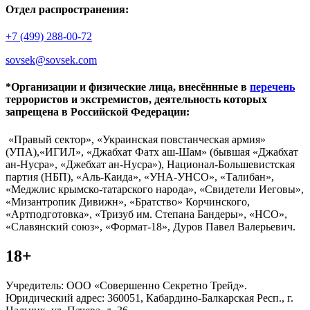
Отдел распространения:
+7 (499) 288-00-72
sovsek@sovsek.com
*Организации и физические лица, внесённные в
перечень
террористов и экстремистов, деятельность которых
запрещена в Российской Федерации:
«Правый сектор», «Украинская повстанческая армия»
(УПА),«ИГИЛ», «Джабхат Фатх аш-Шам» (бывшая «Джабхат
ан-Нусра», «Джебхат ан-Нусра»), Национал-Большевистская
партия (НБП), «Аль-Каида», «УНА-УНСО», «Талибан»,
«Меджлис крымско-татарского народа», «Свидетели Иеговы»,
«Мизантропик Дивижн», «Братство» Корчинского,
«Артподготовка», «Тризуб им. Степана Бандеры», «НСО»,
«Славянский союз», «Формат-18», Дуров Павел Валерьевич.
18+
Учредитель: ООО «Совершенно Секретно Трейд».
Юридический адрес: 360051, Кабардино-Балкарская Респ., г.