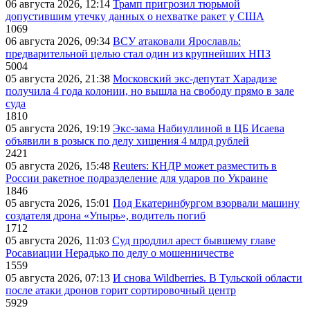
06 августа 2026, 12:14
Трамп пригрозил тюрьмой
допустившим утечку данных о нехватке ракет у США
1069
06 августа 2026, 09:34
ВСУ атаковали Ярославль:
предварительной целью стал один из крупнейших НПЗ
5004
05 августа 2026, 21:38
Московский экс-депутат Харадизе
получила 4 года колонии, но вышла на свободу прямо в зале
суда
1810
05 августа 2026, 19:19
Экс-зама Набиуллиной в ЦБ Исаева
объявили в розыск по делу хищения 4 млрд рублей
2421
05 августа 2026, 15:48
Reuters: КНДР может разместить в
России ракетное подразделение для ударов по Украине
1846
05 августа 2026, 15:01
Под Екатеринбургом взорвали машину
создателя дрона «Упырь», водитель погиб
1712
05 августа 2026, 11:03
Суд продлил арест бывшему главе
Росавиации Нерадько по делу о мошенничестве
1559
05 августа 2026, 07:13
И снова Wildberries. В Тульской области
после атаки дронов горит сортировочный центр
5929