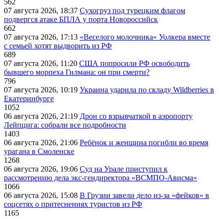
562
07 августа 2026, 18:37
Сухогруз под турецким флагом
подвергся атаке БПЛА у порта Новороссийск
662
07 августа 2026, 17:13
«Веселого молочника» Уолкера вместе
с семьей хотят выдворить из РФ
689
07 августа 2026, 11:20
США попросили РФ освободить
бывшего морпеха Гилмана: он при смерти?
796
07 августа 2026, 10:19
Украина ударила по складу Wildberries в
Екатеринбурге
1052
06 августа 2026, 21:19
Дрон со взрывчаткой в аэропорту
Лейпцига: собрали все подробности
1403
06 августа 2026, 21:06
Ребёнок и женщина погибли во время
урагана в Смоленске
1268
06 августа 2026, 19:06
Суд на Урале приступил к
рассмотрению дела экс-гендиректора «ВСМПО-Ависма»
1066
06 августа 2026, 15:08
В Грузии завели дело из-за «фейков» в
соцсетях о притеснениях туристов из РФ
1165