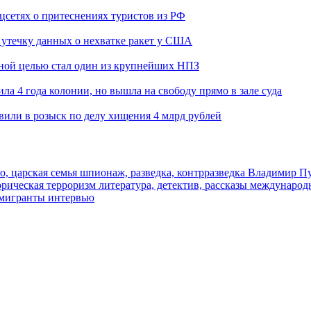
оцсетях о притеснениях туристов из РФ
утечку данных о нехватке ракет у США
ьной целью стал один из крупнейших НПЗ
ла 4 года колонии, но вышла на свободу прямо в зале суда
вили в розыск по делу хищения 4 млрд рублей
о, царская семья
шпионаж, разведка, контрразведка
Владимир П
торическая
терроризм
литература, детектив, рассказы
международ
 мигранты
интервью