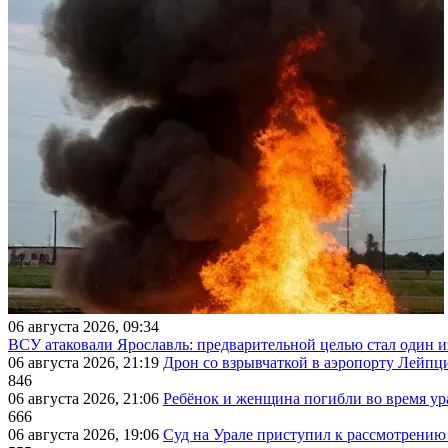
06 августа 2026, 09:34
ВСУ атаковали Ярославль: предварительной целью стал один
06 августа 2026, 21:19
Дрон со взрывчаткой в аэропорту Лейпци
846
06 августа 2026, 21:06
Ребёнок и женщина погибли во время ур
666
06 августа 2026, 19:06
Суд на Урале приступил к рассмотрени