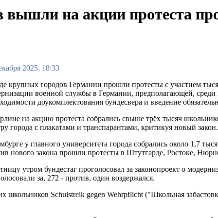
вышли на акции протеста про
екабря 2025, 18:33
де крупных городов Германии прошли протесты с участием тыс
рнизации военной службы в Германии, предполагающей, среди п
ходимости доукомплектования бундесвера и введение обязатель
рлине на акцию протеста собрались свыше трёх тысяч школьнико
ру города с плакатами и транспарантами, критикуя новый закон
мбурге у главного университета города собрались около 1,7 тыс
ив нового закона прошли протесты в Штутгарде, Ростоке, Нюрнб
тницу утром бундестаг проголосовал за законопроект о модерни
олосовали за, 272 - против, один воздержался.
 школьников Schulstreik gegen Wehrpflicht ("Школьная забастов