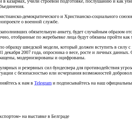
 в казармах, учили строевой подготовке, послушанию и как убив
объединения.
ристианско-демократического и Христианско-социального союз
нопроекте о военной службе.
заполнивших обязательную анкету, будет случайным образом ото
аточно, отобранные по жеребьевке лица будут обязаны пройти к
 образцу шведской модели, который должен вступить в силу с н
 декабря 2007 года, опросника о весе, росте и личных данных
вращены, модернизированы и оцифрованы.
лярных и резервных сил бундесвера для противодействия угроз
итуации с безопасностью или исчерпания возможностей доброво
иняйтесь к нам в
Telegram
и подписывайтесь на наш официальны
спортом» на выставке в Белграде