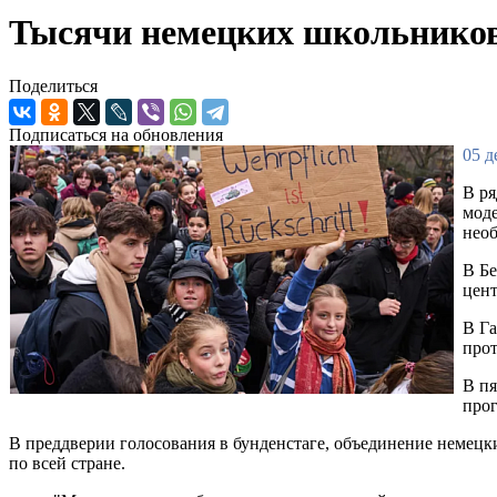
Тысячи немецких школьников 
Поделиться
Подписаться на обновления
05 д
В ря
моде
необ
В Бе
цент
В Га
прот
В пя
прог
В преддверии голосования в бунденстаге, объединение немецких
по всей стране.