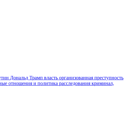
утин
Дональд Трамп
власть
организованная преступность
ные отношения и политика
расследования
криминал,