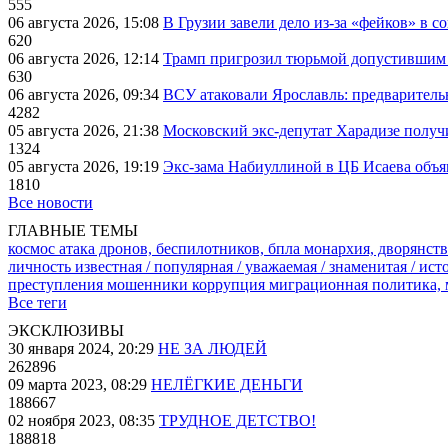
555
06 августа 2026, 15:08
В Грузии завели дело из-за «фейков» в с
620
06 августа 2026, 12:14
Трамп пригрозил тюрьмой допустившим 
630
06 августа 2026, 09:34
ВСУ атаковали Ярославль: предварител
4282
05 августа 2026, 21:38
Московский экс-депутат Харадизе получи
1324
05 августа 2026, 19:19
Экс-зама Набиуллиной в ЦБ Исаева объя
1810
Все новости
ГЛАВНЫЕ ТЕМЫ
космос
атака дронов, беспилотников, бпла
монархия, дворянств
личность известная / популярная / уважаемая / знаменитая / ис
преступления
мошенники
коррупция
миграционная политика,
Все теги
ЭКСКЛЮЗИВЫ
30 января 2024, 20:29
НЕ ЗА ЛЮДЕЙ
262896
09 марта 2023, 08:29
НЕЛЁГКИЕ ДЕНЬГИ
188667
02 ноября 2023, 08:35
ТРУДНОЕ ДЕТСТВО!
188818