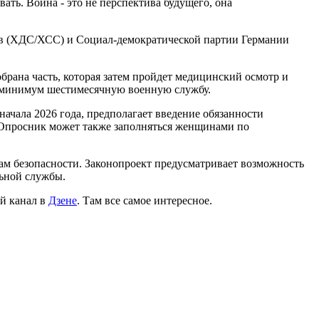
ать. Война - это не перспектива будущего, она
ов (ХДС/ХСС) и Социал-демократической партии Германии
брана часть, которая затем пройдет медицинский осмотр и
ак минимум шестимесячную военную службу.
ачала 2026 года, предполагает введение обязанности
. Опросник может также заполняться женщинами по
ам безопасности. Законопроект предусматривает возможность
льной службы.
й канал в
Дзене
. Там все самое интересное.