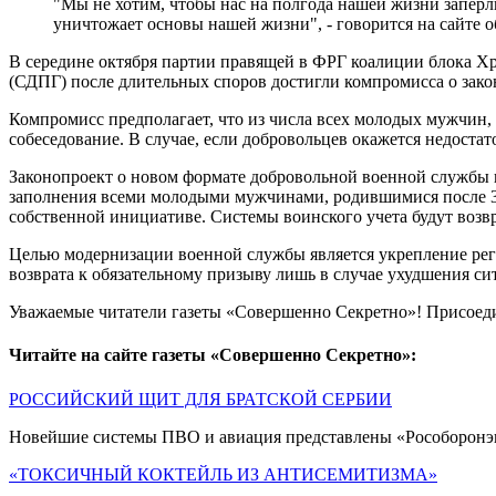
"Мы не хотим, чтобы нас на полгода нашей жизни заперли
уничтожает основы нашей жизни", - говорится на сайте 
В середине октября партии правящей в ФРГ коалиции блока Х
(СДПГ) после длительных споров достигли компромисса о зако
Компромисс предполагает, что из числа всех молодых мужчин, 
собеседование. В случае, если добровольцев окажется недост
Законопроект о новом формате добровольной военной службы по
заполнения всеми молодыми мужчинами, родившимися после 31
собственной инициативе. Системы воинского учета будут воз
Целью модернизации военной службы является укрепление регу
возврата к обязательному призыву лишь в случае ухудшения с
Уважаемые читатели газеты «Совершенно Секретно»! Присоед
Читайте на сайте газеты «Совершенно Секретно»:
РОССИЙСКИЙ ЩИТ ДЛЯ БРАТСКОЙ СЕРБИИ
Новейшие системы ПВО и авиация представлены «Рособоронэк
«ТОКСИЧНЫЙ КОКТЕЙЛЬ ИЗ АНТИСЕМИТИЗМА»