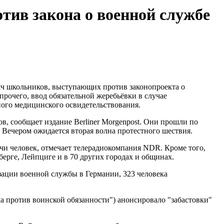
тив закона о военной службе
яч школьников, выступающих против законопроекта о
рочего, ввод обязательной жеребьёвки в случае
ного медицинского освидетельствования.
в, сообщает издание Berliner Morgenpost. Они прошли по
. Вечером ожидается вторая волна протестного шествия.
ячи человек, отмечает телерадиокомпания NDR. Кроме того,
ерге, Лейпциге и в 70 других городах и общинах.
зации военной службы в Германии, 323 человека
ка против воинской обязанности") анонсировало "забастовки"