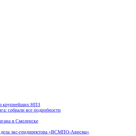
 из крупнейших НПЗ
га: собрали все подробности
агана в Смоленске
ю дела экс-гендиректора «ВСМПО-Ависма»