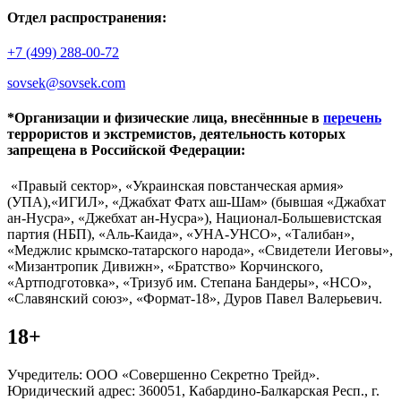
Отдел распространения:
+7 (499) 288-00-72
sovsek@sovsek.com
*Организации и физические лица, внесённные в
перечень
террористов и экстремистов, деятельность которых
запрещена в Российской Федерации:
«Правый сектор», «Украинская повстанческая армия»
(УПА),«ИГИЛ», «Джабхат Фатх аш-Шам» (бывшая «Джабхат
ан-Нусра», «Джебхат ан-Нусра»), Национал-Большевистская
партия (НБП), «Аль-Каида», «УНА-УНСО», «Талибан»,
«Меджлис крымско-татарского народа», «Свидетели Иеговы»,
«Мизантропик Дивижн», «Братство» Корчинского,
«Артподготовка», «Тризуб им. Степана Бандеры», «НСО»,
«Славянский союз», «Формат-18», Дуров Павел Валерьевич.
18+
Учредитель: ООО «Совершенно Секретно Трейд».
Юридический адрес: 360051, Кабардино-Балкарская Респ., г.