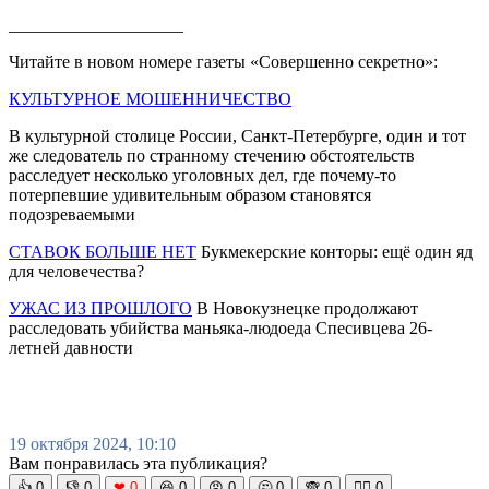
____________________
Читайте в новом номере газеты «Совершенно секретно»:
КУЛЬТУРНОЕ МОШЕННИЧЕСТВО
В культурной столице России, Санкт-Петербурге, один и тот
же следователь по странному стечению обстоятельств
расследует несколько уголовных дел, где почему-то
потерпевшие удивительным образом становятся
подозреваемыми
СТАВОК БОЛЬШЕ НЕТ
Букмекерские конторы: ещё один яд
для человечества?
УЖАС ИЗ ПРОШЛОГО
В Новокузнецке продолжают
расследовать убийства маньяка-людоеда Спесивцева 26-
летней давности
19 октября 2024, 10:10
Вам понравилась эта публикация?
👍
0
👎
0
❤
0
😆
0
😡
0
🤔
0
🙈
0
🧘‍♀️
0