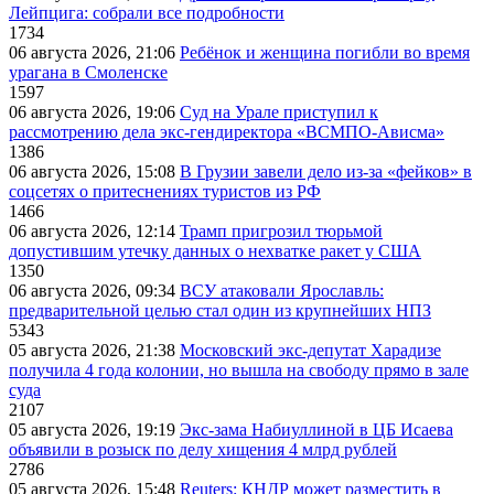
Лейпцига: собрали все подробности
1734
06 августа 2026, 21:06
Ребёнок и женщина погибли во время
урагана в Смоленске
1597
06 августа 2026, 19:06
Суд на Урале приступил к
рассмотрению дела экс-гендиректора «ВСМПО-Ависма»
1386
06 августа 2026, 15:08
В Грузии завели дело из-за «фейков» в
соцсетях о притеснениях туристов из РФ
1466
06 августа 2026, 12:14
Трамп пригрозил тюрьмой
допустившим утечку данных о нехватке ракет у США
1350
06 августа 2026, 09:34
ВСУ атаковали Ярославль:
предварительной целью стал один из крупнейших НПЗ
5343
05 августа 2026, 21:38
Московский экс-депутат Харадизе
получила 4 года колонии, но вышла на свободу прямо в зале
суда
2107
05 августа 2026, 19:19
Экс-зама Набиуллиной в ЦБ Исаева
объявили в розыск по делу хищения 4 млрд рублей
2786
05 августа 2026, 15:48
Reuters: КНДР может разместить в