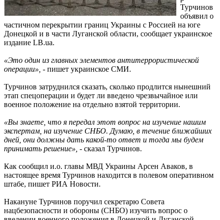
Турчинов
объявил о
частичном перекрытии границ Украины с Россией на юге
Донецкой и в части Луганской области, сообщает украинское
издание LB.ua.
«Это один из главных элементов антитеррористической
операции»,
- пишет украинское СМИ.
Турчинов затруднился сказать, сколько продлится нынешний
этап спецоперации и будет ли введено чрезвычайное или
военное положение на отдельно взятой территории.
«Вы знаете, что я передал этот вопрос на изучение нашим
экспертам, на изучение СНБО. Думаю, в течение ближайших
дней, они должны дать какой-то ответ и тогда мы будем
принимать решение»,
- сказал Турчинов.
Как сообщил и.о. главы МВД Украины Арсен Аваков, в
настоящее время Турчинов находится в полевом оперативном
штабе, пишет РИА Новости.
Накануне Турчинов поручил секретарю Совета
нацбезопасности и обороны (СНБО) изучить вопрос о
введении военного положения в Донецкой и Луганской