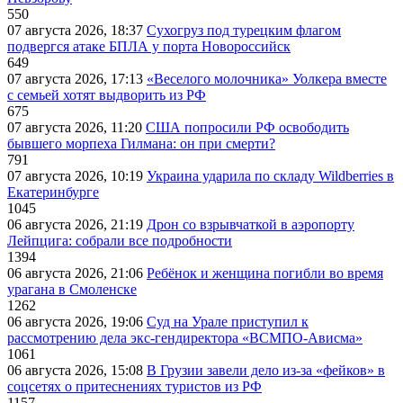
550
07 августа 2026, 18:37
Сухогруз под турецким флагом
подвергся атаке БПЛА у порта Новороссийск
649
07 августа 2026, 17:13
«Веселого молочника» Уолкера вместе
с семьей хотят выдворить из РФ
675
07 августа 2026, 11:20
США попросили РФ освободить
бывшего морпеха Гилмана: он при смерти?
791
07 августа 2026, 10:19
Украина ударила по складу Wildberries в
Екатеринбурге
1045
06 августа 2026, 21:19
Дрон со взрывчаткой в аэропорту
Лейпцига: собрали все подробности
1394
06 августа 2026, 21:06
Ребёнок и женщина погибли во время
урагана в Смоленске
1262
06 августа 2026, 19:06
Суд на Урале приступил к
рассмотрению дела экс-гендиректора «ВСМПО-Ависма»
1061
06 августа 2026, 15:08
В Грузии завели дело из-за «фейков» в
соцсетях о притеснениях туристов из РФ
1157