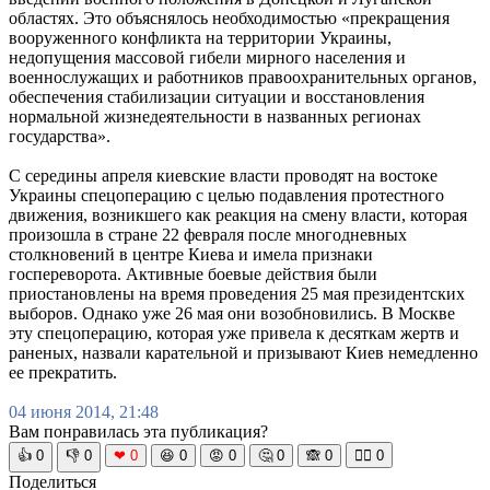
областях. Это объяснялось необходимостью «прекращения
вооруженного конфликта на территории Украины,
недопущения массовой гибели мирного населения и
военнослужащих и работников правоохранительных органов,
обеспечения стабилизации ситуации и восстановления
нормальной жизнедеятельности в названных регионах
государства».
С середины апреля киевские власти проводят на востоке
Украины спецоперацию с целью подавления протестного
движения, возникшего как реакция на смену власти, которая
произошла в стране 22 февраля после многодневных
столкновений в центре Киева и имела признаки
госпереворота. Активные боевые действия были
приостановлены на время проведения 25 мая президентских
выборов. Однако уже 26 мая они возобновились. В Москве
эту спецоперацию, которая уже привела к десяткам жертв и
раненых, назвали карательной и призывают Киев немедленно
ее прекратить.
04 июня 2014, 21:48
Вам понравилась эта публикация?
👍
0
👎
0
❤
0
😆
0
😡
0
🤔
0
🙈
0
🧘‍♀️
0
Поделиться