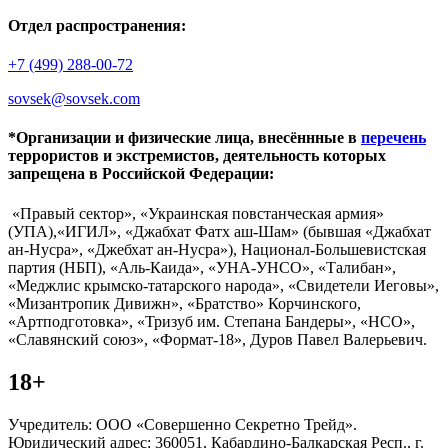
Отдел распространения:
+7 (499) 288-00-72
sovsek@sovsek.com
*Организации и физические лица, внесённные в
перечень
террористов и экстремистов, деятельность которых
запрещена в Российской Федерации:
«Правый сектор», «Украинская повстанческая армия»
(УПА),«ИГИЛ», «Джабхат Фатх аш-Шам» (бывшая «Джабхат
ан-Нусра», «Джебхат ан-Нусра»), Национал-Большевистская
партия (НБП), «Аль-Каида», «УНА-УНСО», «Талибан»,
«Меджлис крымско-татарского народа», «Свидетели Иеговы»,
«Мизантропик Дивижн», «Братство» Корчинского,
«Артподготовка», «Тризуб им. Степана Бандеры», «НСО»,
«Славянский союз», «Формат-18», Дуров Павел Валерьевич.
18+
Учредитель: ООО «Совершенно Секретно Трейд».
Юридический адрес: 360051, Кабардино-Балкарская Респ., г.