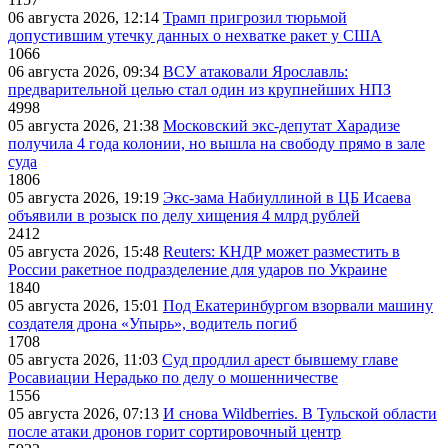
06 августа 2026, 12:14
Трамп пригрозил тюрьмой
допустившим утечку данных о нехватке ракет у США
1066
06 августа 2026, 09:34
ВСУ атаковали Ярославль:
предварительной целью стал один из крупнейших НПЗ
4998
05 августа 2026, 21:38
Московский экс-депутат Харадизе
получила 4 года колонии, но вышла на свободу прямо в зале
суда
1806
05 августа 2026, 19:19
Экс-зама Набиуллиной в ЦБ Исаева
объявили в розыск по делу хищения 4 млрд рублей
2412
05 августа 2026, 15:48
Reuters: КНДР может разместить в
России ракетное подразделение для ударов по Украине
1840
05 августа 2026, 15:01
Под Екатеринбургом взорвали машину
создателя дрона «Упырь», водитель погиб
1708
05 августа 2026, 11:03
Суд продлил арест бывшему главе
Росавиации Нерадько по делу о мошенничестве
1556
05 августа 2026, 07:13
И снова Wildberries. В Тульской области
после атаки дронов горит сортировочный центр