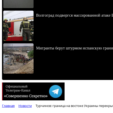
Волгоград подвергся массированной атаке
Мигранты берут штурмом испанскую границ
Главная
Новости
Турчинов: граница на востоке Украины перекры