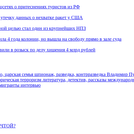
оцсетях о притеснениях туристов из РФ
утечку данных о нехватке ракет у США
ьной целью стал один из крупнейших НПЗ
ла 4 года колонии, но вышла на свободу прямо в зале суда
вили в розыск по делу хищения 4 млрд рублей
о, царская семья
шпионаж, разведка, контрразведка
Владимир П
торическая
терроризм
литература, детектив, рассказы
международ
 мигранты
интервью
ЕЧТОЙ?