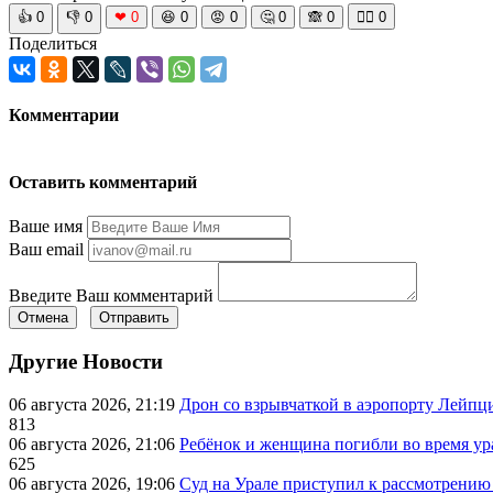
👍
0
👎
0
❤
0
😆
0
😡
0
🤔
0
🙈
0
🧘‍♀️
0
Поделиться
Комментарии
Оставить комментарий
Ваше имя
Ваш email
Введите Ваш комментарий
Отмена
Отправить
Другие Новости
06 августа 2026, 21:19
Дрон со взрывчаткой в аэропорту Лейпци
813
06 августа 2026, 21:06
Ребёнок и женщина погибли во время ур
625
06 августа 2026, 19:06
Суд на Урале приступил к рассмотрени