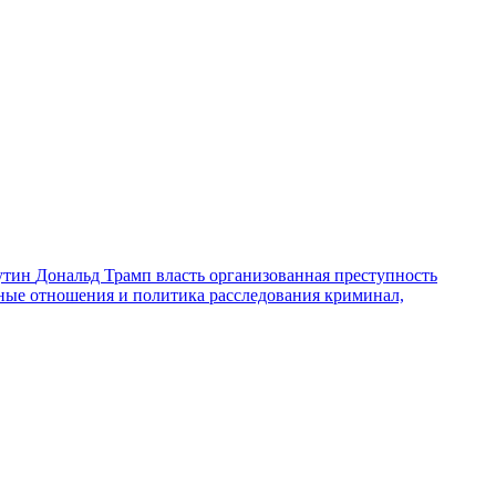
утин
Дональд Трамп
власть
организованная преступность
ные отношения и политика
расследования
криминал,