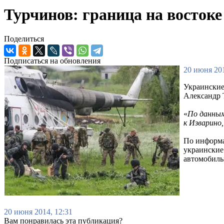
Турчинов: граница на восток
Поделиться
Подписаться на обновления
20 июня 201
Украинские
Александр 
«
По данным
к Изварино
По информа
украинские
автомобиль
20 июня 2014, 12:31
Вам понравилась эта публикация?