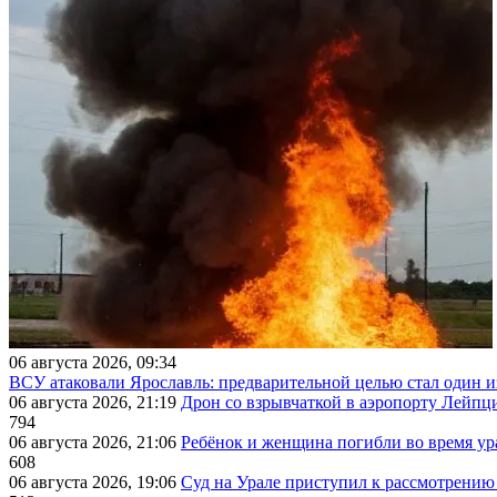
06 августа 2026, 09:34
ВСУ атаковали Ярославль: предварительной целью стал один
06 августа 2026, 21:19
Дрон со взрывчаткой в аэропорту Лейпци
794
06 августа 2026, 21:06
Ребёнок и женщина погибли во время ур
608
06 августа 2026, 19:06
Суд на Урале приступил к рассмотрени