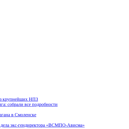
 из крупнейших НПЗ
га: собрали все подробности
агана в Смоленске
ю дела экс-гендиректора «ВСМПО-Ависма»