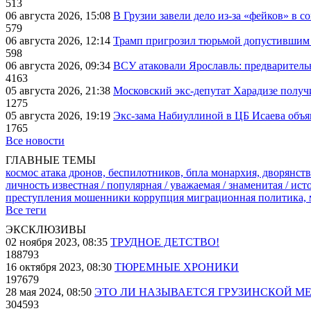
513
06 августа 2026, 15:08
В Грузии завели дело из-за «фейков» в с
579
06 августа 2026, 12:14
Трамп пригрозил тюрьмой допустившим 
598
06 августа 2026, 09:34
ВСУ атаковали Ярославль: предварител
4163
05 августа 2026, 21:38
Московский экс-депутат Харадизе получи
1275
05 августа 2026, 19:19
Экс-зама Набиуллиной в ЦБ Исаева объя
1765
Все новости
ГЛАВНЫЕ ТЕМЫ
космос
атака дронов, беспилотников, бпла
монархия, дворянств
личность известная / популярная / уважаемая / знаменитая / ис
преступления
мошенники
коррупция
миграционная политика,
Все теги
ЭКСКЛЮЗИВЫ
02 ноября 2023, 08:35
ТРУДНОЕ ДЕТСТВО!
188793
16 октября 2023, 08:30
ТЮРЕМНЫЕ ХРОНИКИ
197679
28 мая 2024, 08:50
ЭТО ЛИ НАЗЫВАЕТСЯ ГРУЗИНСКОЙ М
304593