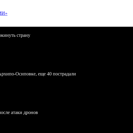
МИ»
окинуть страну
Архипо-Осиповке, еще 40 пострадали
после атаки дронов