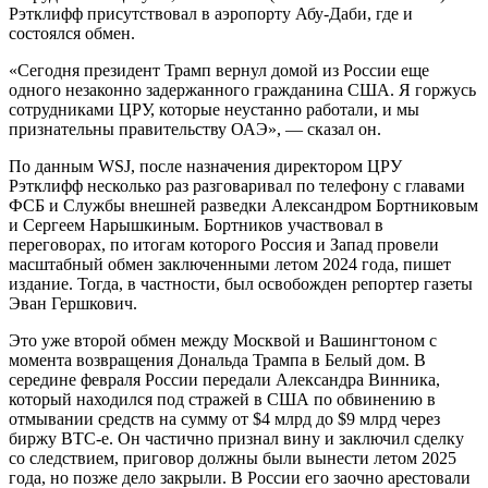
Рэтклифф присутствовал в аэропорту Абу-Даби, где и
состоялся обмен.
«Сегодня президент Трамп вернул домой из России еще
одного незаконно задержанного гражданина США. Я горжусь
сотрудниками ЦРУ, которые неустанно работали, и мы
признательны правительству ОАЭ», — сказал он.
По данным WSJ, после назначения директором ЦРУ
Рэтклифф несколько раз разговаривал по телефону с главами
ФСБ и Службы внешней разведки Александром Бортниковым
и Сергеем Нарышкиным. Бортников участвовал в
переговорах, по итогам которого Россия и Запад провели
масштабный обмен заключенными летом 2024 года, пишет
издание. Тогда, в частности, был освобожден репортер газеты
Эван Гершкович.
Это уже второй обмен между Москвой и Вашингтоном с
момента возвращения Дональда Трампа в Белый дом. В
середине февраля России передали Александра Винника,
который находился под стражей в США по обвинению в
отмывании средств на сумму от $4 млрд до $9 млрд через
биржу BTC-e. Он частично признал вину и заключил сделку
со следствием, приговор должны были вынести летом 2025
года, но позже дело закрыли. В России его заочно арестовали