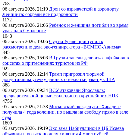
768
06 августа 2026, 21:19
Дрон со взрывчаткой в аэропорту
Лейпцига: собрали все подробности
1172
06 августа 2026, 21:06
Ребёнок и женщина погибли во время
урагана в Смоленске
1043
06 августа 2026, 19:06
Суд на Урале приступил к
рассмотрению дела экс-гендиректора «ВСМПО-Ависма»
845
06 августа 2026, 15:08
В Грузии завели дело из-за «фейков» в
соцсетях о притеснениях туристов из РФ
922
06 августа 2026, 12:14
Трамп пригрозил тюрьмой
допустившим утечку данных о нехватке ракет у США
868
06 августа 2026, 09:34
ВСУ атаковали Ярославль:
предварительной целью стал один из крупнейших НПЗ
4756
05 августа 2026, 21:38
Московский экс-депутат Харадизе
получила 4 года колонии, но вышла на свободу прямо в зале
суда
1609
05 августа 2026, 19:19
Экс-зама Набиуллиной в ЦБ Исаева
объявили в розыск по делу хищения 4 млрд рублей