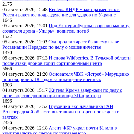
2175
05 августа 2026, 15:48
Reuters: КНДР может разместить в
России ракетное подразделение для ударов по Украине
1646
05 августа 2026, 15:01
Под Екатеринбургом взорвали машину
создателя дрона «Упырь», водитель погиб
1522
05 августа 2026, 11:03
Суд продлил арест бывшему главе
Росавиации Нерадько по делу о мошенничестве
1370
05 августа 2026, 07:13
И снова Wildberries. В Тульской области
после атаки дронов горит сортировочный центр
5666
04 августа 2026, 21:20
Основателя ЧВК «Ястреб» Марущенко
приговорили к 18 годам за похищение военных
1903
04 августа 2026, 15:17
Жителя Крыма задержали по делу о
производстве дронов при помощи 3D‑принтера
1696
04 августа 2026, 13:52
Грузовики экс-начальника ГАИ
Волгоградской области выставили на торги после дела о
взятках
2326
04 августа 2026, 12:18
Агент ФБР украл почти $1 млн в
криптовалюте со счетов подозреваемого