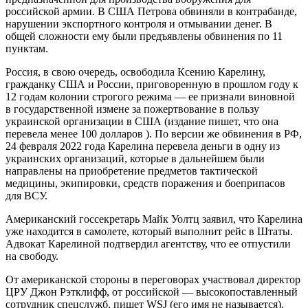
российской армии. В США Петрова обвиняли в контрабанде,
нарушении экспортного контроля и отмывании денег. В
общей сложности ему были предъявлены обвинения по 11
пунктам.
Россия, в свою очередь, освободила Ксению Карелину,
гражданку США и России, приговоренную в прошлом году к
12 годам колонии строгого режима — ее признали виновной
в государственной измене за пожертвование в пользу
украинской организации в США (издание пишет, что она
перевела менее 100 долларов ). По версии же обвинения в РФ,
24 февраля 2022 года Карелина перевела деньги в одну из
украинских организаций, которые в дальнейшем были
направлены на приобретение предметов тактической
медицины, экипировки, средств поражения и боеприпасов
для ВСУ.
Американский госсекретарь Майк Уолтц заявил, что Карелина
уже находится в самолете, который выполнит рейс в Штаты.
Адвокат Карелиной подтвердил агентству, что ее отпустили
на свободу.
От американской стороны в переговорах участвовал директор
ЦРУ Джон Рэтклифф, от российской — высокопоставленный
сотрудник спецслужб, пишет WSJ (его имя не называется).