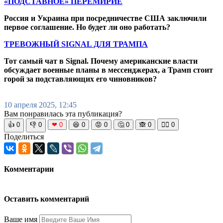
«ПОДСТАВНОЕ» ПЕРЕМИРИЕ
Россия и Украина при посредничестве США заключили
первое соглашение. Но будет ли оно работать?
ТРЕВОЖНЫЙ SIGNAL ДЛЯ ТРАМПА
Тот самый чат в Signal. Почему американские власти
обсуждает военные планы в мессенджерах, а Трамп стоит
горой за подставляющих его чиновников?
10 апреля 2025, 12:45
Вам понравилась эта публикация?
👍
0
👎
0
❤
0
😆
0
😡
0
🤔
0
🙈
0
🧘‍♀️
0
Поделиться
Комментарии
Оставить комментарий
Ваше имя