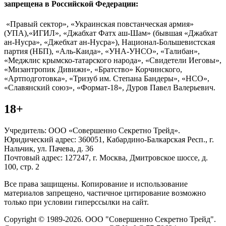
запрещена в Российской Федерации:
«Правый сектор», «Украинская повстанческая армия»
(УПА),«ИГИЛ», «Джабхат Фатх аш-Шам» (бывшая «Джабхат
ан-Нусра», «Джебхат ан-Нусра»), Национал-Большевистская
партия (НБП), «Аль-Каида», «УНА-УНСО», «Талибан»,
«Меджлис крымско-татарского народа», «Свидетели Иеговы»,
«Мизантропик Дивижн», «Братство» Корчинского,
«Артподготовка», «Тризуб им. Степана Бандеры», «НСО»,
«Славянский союз», «Формат-18», Дуров Павел Валерьевич.
18+
Учредитель: ООО «Совершенно Секретно Трейд».
Юридический адрес: 360051, Кабардино-Балкарская Респ., г.
Нальчик, ул. Пачева, д. 36
Почтовый адрес: 127247, г. Москва, Дмитровское шоссе, д.
100, стр. 2
Все права защищены. Копирование и использование
материалов запрещено, частичное цитирование возможно
только при условии гиперссылки на сайт.
Copyright © 1989-2026. ООО "Совершенно Секретно Трейд".