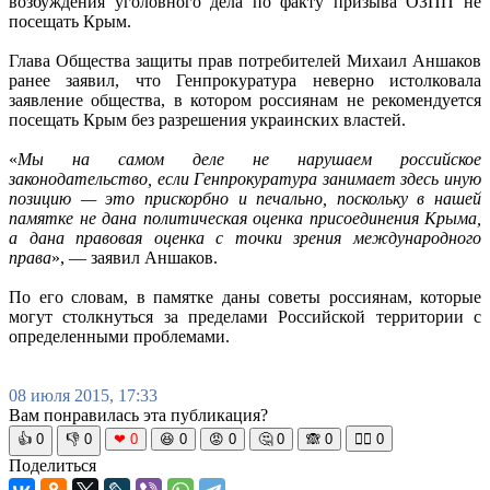
возбуждения уголовного дела по факту призыва ОЗПП не
посещать Крым.
Глава Общества защиты прав потребителей Михаил Аншаков
ранее заявил, что Генпрокуратура неверно истолковала
заявление общества, в котором россиянам не рекомендуется
посещать Крым без разрешения украинских властей.
«
Мы на самом деле не нарушаем российское
законодательство, если Генпрокуратура занимает здесь иную
позицию — это прискорбно и печально, поскольку в нашей
памятке не дана политическая оценка присоединения Крыма,
а дана правовая оценка с точки зрения международного
права
», — заявил Аншаков.
По его словам, в памятке даны советы россиянам, которые
могут столкнуться за пределами Российской территории с
определенными проблемами.
08 июля 2015, 17:33
Вам понравилась эта публикация?
👍
0
👎
0
❤
0
😆
0
😡
0
🤔
0
🙈
0
🧘‍♀️
0
Поделиться