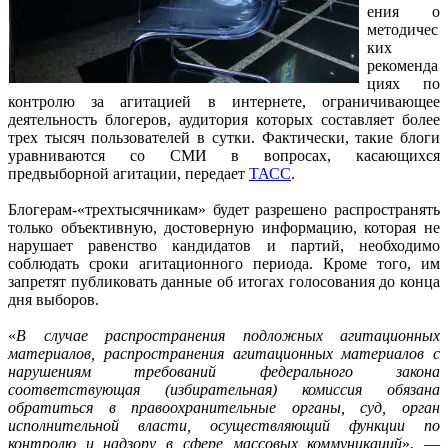
ения о
методичес
ких
рекоменда
циях по
контролю за агитацией в интернете, ограничивающее
деятельность блогеров, аудитория которых составляет более
трех тысяч пользователей в сутки. Фактически, такие блоги
уравниваются со СМИ в вопросах, касающихся
предвыборной агитации, передает
ТАСС
.
Блогерам-«трехтысячникам» будет разрешено распространять
только объективную, достоверную информацию, которая не
нарушает равенство кандидатов и партий, необходимо
соблюдать сроки агитационного периода. Кроме того, им
запретят публиковать данные об итогах голосования до конца
дня выборов.
«
В случае распространения подложных агитационных
материалов, распространения агитационных материалов с
нарушениям требований федерального закона
соответствующая (избирательная) комиссия обязана
обратиться в правоохранительные органы, суд, орган
исполнительной власти, осуществляющий функции по
контролю и надзору в сфере массовых коммуникаций
», —