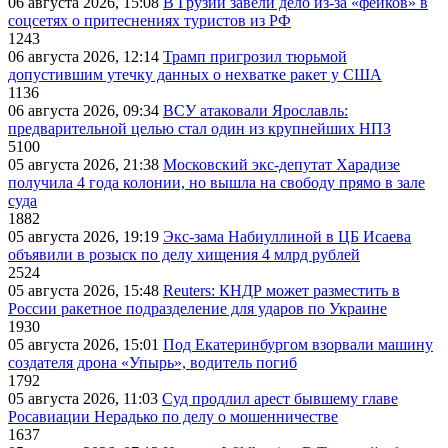
06 августа 2026, 15:08
В Грузии завели дело из-за «фейков» в
соцсетях о притеснениях туристов из РФ
1243
06 августа 2026, 12:14
Трамп пригрозил тюрьмой
допустившим утечку данных о нехватке ракет у США
1136
06 августа 2026, 09:34
ВСУ атаковали Ярославль:
предварительной целью стал один из крупнейших НПЗ
5100
05 августа 2026, 21:38
Московский экс-депутат Харадизе
получила 4 года колонии, но вышла на свободу прямо в зале
суда
1882
05 августа 2026, 19:19
Экс-зама Набиуллиной в ЦБ Исаева
объявили в розыск по делу хищения 4 млрд рублей
2524
05 августа 2026, 15:48
Reuters: КНДР может разместить в
России ракетное подразделение для ударов по Украине
1930
05 августа 2026, 15:01
Под Екатеринбургом взорвали машину
создателя дрона «Упырь», водитель погиб
1792
05 августа 2026, 11:03
Суд продлил арест бывшему главе
Росавиации Нерадько по делу о мошенничестве
1637