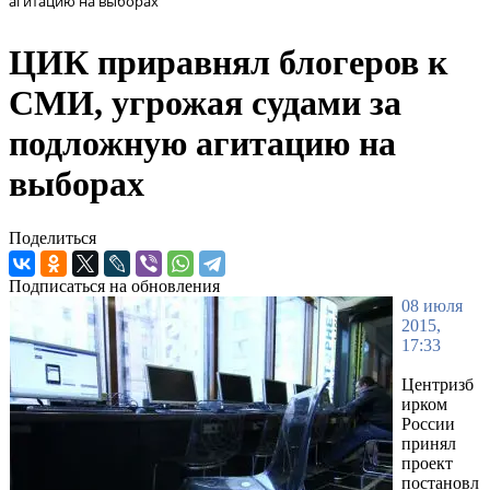
агитацию на выборах
ЦИК приравнял блогеров к
СМИ, угрожая судами за
подложную агитацию на
выборах
Поделиться
Подписаться на обновления
08 июля
2015,
17:33
Центризб
ирком
России
принял
проект
постановл