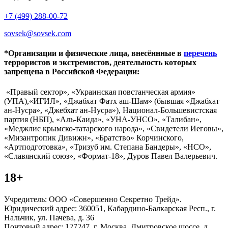
+7 (499) 288-00-72
sovsek@sovsek.com
*Организации и физические лица, внесённные в
перечень
террористов и экстремистов, деятельность которых
запрещена в Российской Федерации:
«Правый сектор», «Украинская повстанческая армия»
(УПА),«ИГИЛ», «Джабхат Фатх аш-Шам» (бывшая «Джабхат
ан-Нусра», «Джебхат ан-Нусра»), Национал-Большевистская
партия (НБП), «Аль-Каида», «УНА-УНСО», «Талибан»,
«Меджлис крымско-татарского народа», «Свидетели Иеговы»,
«Мизантропик Дивижн», «Братство» Корчинского,
«Артподготовка», «Тризуб им. Степана Бандеры», «НСО»,
«Славянский союз», «Формат-18», Дуров Павел Валерьевич.
18+
Учредитель: ООО «Совершенно Секретно Трейд».
Юридический адрес: 360051, Кабардино-Балкарская Респ., г.
Нальчик, ул. Пачева, д. 36
Почтовый адрес: 127247, г. Москва, Дмитровское шоссе, д.