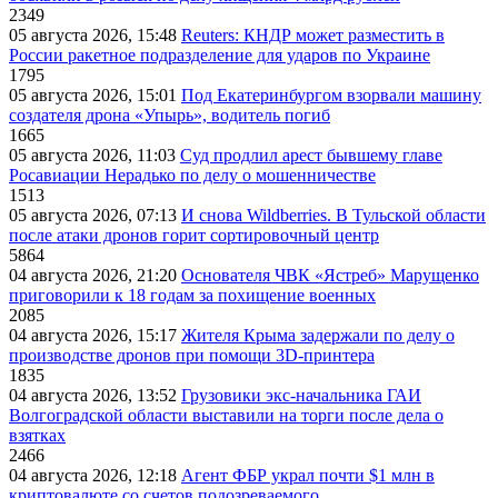
2349
05 августа 2026, 15:48
Reuters: КНДР может разместить в
России ракетное подразделение для ударов по Украине
1795
05 августа 2026, 15:01
Под Екатеринбургом взорвали машину
создателя дрона «Упырь», водитель погиб
1665
05 августа 2026, 11:03
Суд продлил арест бывшему главе
Росавиации Нерадько по делу о мошенничестве
1513
05 августа 2026, 07:13
И снова Wildberries. В Тульской области
после атаки дронов горит сортировочный центр
5864
04 августа 2026, 21:20
Основателя ЧВК «Ястреб» Марущенко
приговорили к 18 годам за похищение военных
2085
04 августа 2026, 15:17
Жителя Крыма задержали по делу о
производстве дронов при помощи 3D‑принтера
1835
04 августа 2026, 13:52
Грузовики экс-начальника ГАИ
Волгоградской области выставили на торги после дела о
взятках
2466
04 августа 2026, 12:18
Агент ФБР украл почти $1 млн в
криптовалюте со счетов подозреваемого