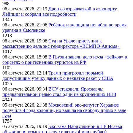
988
06 августа 2026, 21:19
Дрон со взрывчаткой в аэропорту
Лейпцига: собрали все подробности
1345
06 августа 2026, 21:06
Ребёнок и женщина погибли во время
урагана в Смоленске
1218
06 августа 2026, 19:06
Суд на Урале приступил к
рассмотрению дела экс-гендиректора «ВСМПО-Ависма»
1017
06 августа 2026, 15:08
В Грузии завели дело из-за «фейков» в
соцсетях о притеснениях туристов из РФ
1105
06 августа 2026, 12:14
Трамп пригрозил тюрьмой
допустившим утечку данных о нехватке ракет у США
1025
06 августа 2026, 09:34
ВСУ атаковали Ярославль:
предварительной целью стал один из крупнейших НПЗ
4949
05 августа 2026, 21:38
Московский экс-депутат Харадизе
получила 4 года колонии, но вышла на свободу прямо в зале
суда
1757
05 августа 2026, 19:19
Экс-зама Набиуллиной в ЦБ Исаева
объявили в розыск по делу хищения 4 млрд рублей