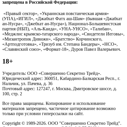
запрещена в Российской Федерации:
«Правый сектор», «Украинская повстанческая армия»
(УПА),«ИГИЛ», «Джабхат Фатх аш-Шам» (бывшая «Джабхат
ан-Нусра», «Джебхат ан-Нусра»), Национал-Большевистская
партия (НБП), «Аль-Каида», «УНА-УНСО», «Талибан»,
«Меджлис крымско-татарского народа», «Свидетели Иеговы»,
«Мизантропик Дивижн», «Братство» Корчинского,
«Артподготовка», «Тризуб им. Степана Бандеры», «НСО»,
«Славянский союз», «Формат-18», Дуров Павел Валерьевич.
18+
Учредитель: ООО «Совершенно Секретно Трейд».
Юридический адрес: 360051, Кабардино-Балкарская Респ., г.
Нальчик, ул. Пачева, д. 36
Почтовый адрес: 127247, г. Москва, Дмитровское шоссе, д.
100, стр. 2
Все права защищены. Копирование и использование
материалов запрещено, частичное цитирование возможно
только при условии гиперссылки на сайт.
Copyright © 1989-2026. ООО "Совершенно Секретно Трейд".