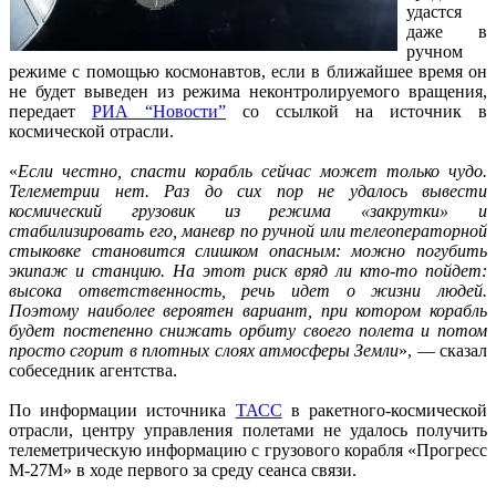
удастся
даже в
ручном
режиме с помощью космонавтов, если в ближайшее время он
не будет выведен из режима неконтролируемого вращения,
передает
РИА “Новости”
со ссылкой на источник в
космической отрасли.
«
Если честно, спасти корабль сейчас может только чудо.
Телеметрии нет. Раз до сих пор не удалось вывести
космический грузовик из режима «закрутки» и
стабилизировать его, маневр по ручной или телеоператорной
стыковке становится слишком опасным: можно погубить
экипаж и станцию. На этот риск вряд ли кто-то пойдет:
высока ответственность, речь идет о жизни людей.
Поэтому наиболее вероятен вариант, при котором корабль
будет постепенно снижать орбиту своего полета и потом
просто сгорит в плотных слоях атмосферы Земли
», — сказал
собеседник агентства.
По информации источника
ТАСС
в ракетного-космической
отрасли, центру управления полетами не удалось получить
телеметрическую информацию с грузового корабля «Прогресс
М-27М» в ходе первого за среду сеанса связи.