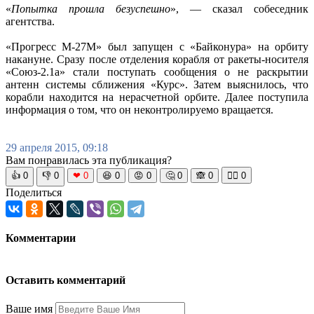
«
Попытка прошла безуспешно
», — сказал собеседник
агентства.
«Прогресс М-27М» был запущен с «Байконура» на орбиту
накануне. Сразу после отделения корабля от ракеты-носителя
«Союз-2.1а» стали поступать сообщения о не раскрытии
антенн системы сближения «Курс». Затем выяснилось, что
корабли находится на нерасчетной орбите. Далее поступила
информация о том, что он неконтролируемо вращается.
29 апреля 2015, 09:18
Вам понравилась эта публикация?
👍
0
👎
0
❤
0
😆
0
😡
0
🤔
0
🙈
0
🧘‍♀️
0
Поделиться
Комментарии
Оставить комментарий
Ваше имя