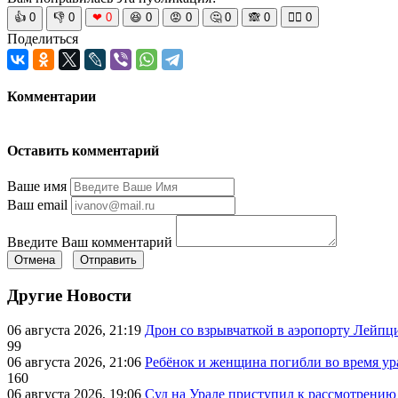
👍
0
👎
0
❤
0
😆
0
😡
0
🤔
0
🙈
0
🧘‍♀️
0
Поделиться
Комментарии
Оставить комментарий
Ваше имя
Ваш email
Введите Ваш комментарий
Отмена
Отправить
Другие Новости
06 августа 2026, 21:19
Дрон со взрывчаткой в аэропорту Лейпци
99
06 августа 2026, 21:06
Ребёнок и женщина погибли во время ур
160
06 августа 2026, 19:06
Суд на Урале приступил к рассмотрени