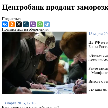
Центробанк продлит заморозку
Поделиться
Подписаться на обновления
13 марта 20
ЦБ РФ не и
Банка Росс
«Нельзя ис
окончательн
Ранее замм
в Минфине 
Вместе с те
«То что им
13 марта 2015, 12:16
Вам понравилась эта публикация?