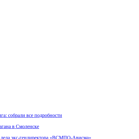
га: собрали все подробности
агана в Смоленске
ю дела экс-гендиректора «ВСМПО-Ависма»