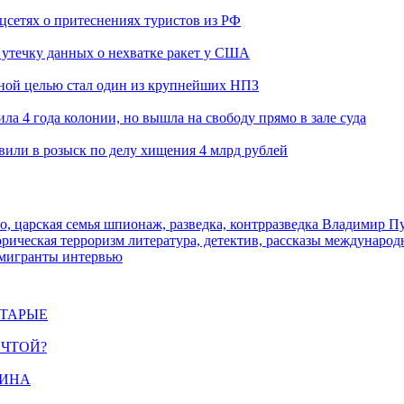
оцсетях о притеснениях туристов из РФ
утечку данных о нехватке ракет у США
ьной целью стал один из крупнейших НПЗ
ла 4 года колонии, но вышла на свободу прямо в зале суда
вили в розыск по делу хищения 4 млрд рублей
о, царская семья
шпионаж, разведка, контрразведка
Владимир П
торическая
терроризм
литература, детектив, рассказы
международ
 мигранты
интервью
СТАРЫЕ
ЕЧТОЙ?
ЩИНА