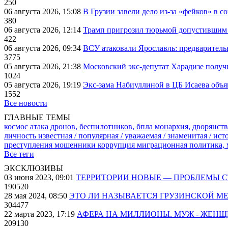
250
06 августа 2026, 15:08
В Грузии завели дело из-за «фейков» в с
380
06 августа 2026, 12:14
Трамп пригрозил тюрьмой допустившим 
422
06 августа 2026, 09:34
ВСУ атаковали Ярославль: предварител
3775
05 августа 2026, 21:38
Московский экс-депутат Харадизе получи
1024
05 августа 2026, 19:19
Экс-зама Набиуллиной в ЦБ Исаева объя
1552
Все новости
ГЛАВНЫЕ ТЕМЫ
космос
атака дронов, беспилотников, бпла
монархия, дворянств
личность известная / популярная / уважаемая / знаменитая / ис
преступления
мошенники
коррупция
миграционная политика,
Все теги
ЭКСКЛЮЗИВЫ
03 июня 2023, 09:01
ТЕРРИТОРИИ НОВЫЕ — ПРОБЛЕМЫ 
190520
28 мая 2024, 08:50
ЭТО ЛИ НАЗЫВАЕТСЯ ГРУЗИНСКОЙ М
304477
22 марта 2023, 17:19
АФЕРА НА МИЛЛИОНЫ. МУЖ - ЖЕН
209130