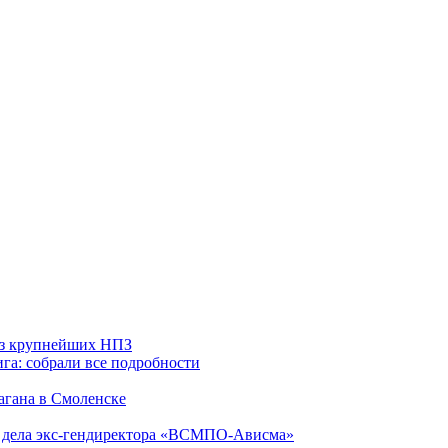
 из крупнейших НПЗ
га: собрали все подробности
агана в Смоленске
ю дела экс-гендиректора «ВСМПО-Ависма»