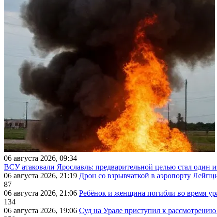
06 августа 2026, 09:34
ВСУ атаковали Ярославль: предварительной целью стал один
06 августа 2026, 21:19
Дрон со взрывчаткой в аэропорту Лейпци
87
06 августа 2026, 21:06
Ребёнок и женщина погибли во время ур
134
06 августа 2026, 19:06
Суд на Урале приступил к рассмотрени