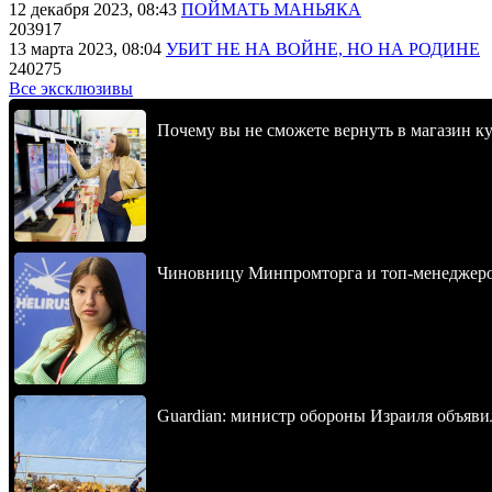
12 декабря 2023, 08:43
ПОЙМАТЬ МАНЬЯКА
203917
13 марта 2023, 08:04
УБИТ НЕ НА ВОЙНЕ, НО НА РОДИНЕ
240275
Все эксклюзивы
Почему вы не сможете вернуть в магазин к
Чиновницу Минпромторга и топ-менеджеров
Guardian: министр обороны Израиля объявил