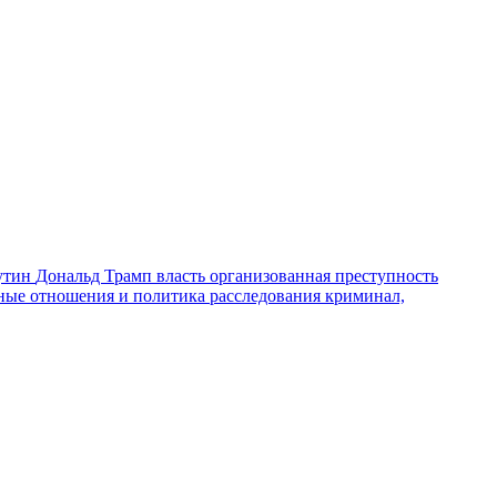
утин
Дональд Трамп
власть
организованная преступность
ные отношения и политика
расследования
криминал,