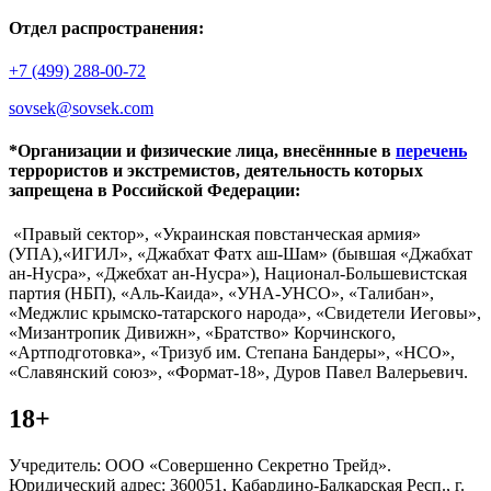
Отдел распространения:
+7 (499) 288-00-72
sovsek@sovsek.com
*Организации и физические лица, внесённные в
перечень
террористов и экстремистов, деятельность которых
запрещена в Российской Федерации:
«Правый сектор», «Украинская повстанческая армия»
(УПА),«ИГИЛ», «Джабхат Фатх аш-Шам» (бывшая «Джабхат
ан-Нусра», «Джебхат ан-Нусра»), Национал-Большевистская
партия (НБП), «Аль-Каида», «УНА-УНСО», «Талибан»,
«Меджлис крымско-татарского народа», «Свидетели Иеговы»,
«Мизантропик Дивижн», «Братство» Корчинского,
«Артподготовка», «Тризуб им. Степана Бандеры», «НСО»,
«Славянский союз», «Формат-18», Дуров Павел Валерьевич.
18+
Учредитель: ООО «Совершенно Секретно Трейд».
Юридический адрес: 360051, Кабардино-Балкарская Респ., г.