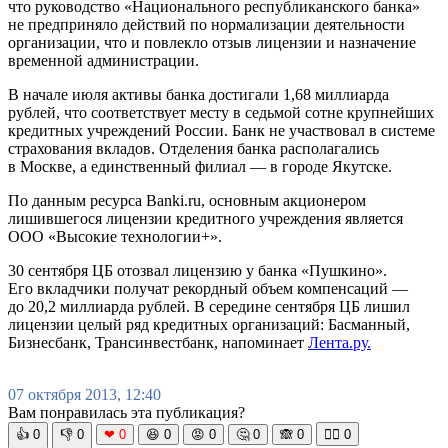
что руководство «Национального республиканского банка»
не предприняло действий по нормализации деятельности
организации, что и повлекло отзыв лицензии и назначение
временной администрации.
В начале июля активы банка достигали 1,68 миллиарда
рублей, что соответствует месту в седьмой сотне крупнейших
кредитных учреждений России. Банк не участвовал в системе
страхования вкладов. Отделения банка располагались
в Москве, а единственный филиал — в городе Якутске.
По данным ресурса Banki.ru, основным акционером
лишившегося лицензии кредитного учреждения является
ООО «Высокие технологии+».
30 сентября ЦБ отозвал лицензию у банка «Пушкино».
Его вкладчики получат рекордный объем компенсаций —
до 20,2 миллиарда рублей. В середине сентября ЦБ лишил
лицензии целый ряд кредитных организаций: Басманный,
Бизнесбанк, Трансинвестбанк, напоминает
Лента.ру.
07 октября 2013, 12:40
Вам понравилась эта публикация?
👍
0
👎
0
❤
0
😆
0
😡
0
🤔
0
🙈
0
🧘‍♀️
0