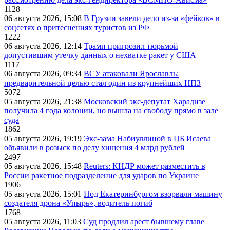
1128
06 августа 2026, 15:08
В Грузии завели дело из-за «фейков» в
соцсетях о притеснениях туристов из РФ
1222
06 августа 2026, 12:14
Трамп пригрозил тюрьмой
допустившим утечку данных о нехватке ракет у США
1117
06 августа 2026, 09:34
ВСУ атаковали Ярославль:
предварительной целью стал один из крупнейших НПЗ
5072
05 августа 2026, 21:38
Московский экс-депутат Харадизе
получила 4 года колонии, но вышла на свободу прямо в зале
суда
1862
05 августа 2026, 19:19
Экс-зама Набиуллиной в ЦБ Исаева
объявили в розыск по делу хищения 4 млрд рублей
2497
05 августа 2026, 15:48
Reuters: КНДР может разместить в
России ракетное подразделение для ударов по Украине
1906
05 августа 2026, 15:01
Под Екатеринбургом взорвали машину
создателя дрона «Упырь», водитель погиб
1768
05 августа 2026, 11:03
Суд продлил арест бывшему главе