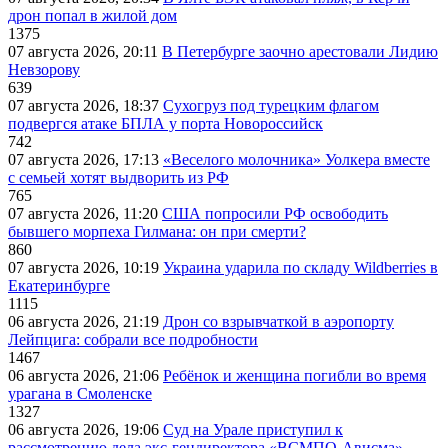
дрон попал в жилой дом
1375
07 августа 2026, 20:11
В Петербурге заочно арестовали Лидию
Невзорову
639
07 августа 2026, 18:37
Сухогруз под турецким флагом
подвергся атаке БПЛА у порта Новороссийск
742
07 августа 2026, 17:13
«Веселого молочника» Уолкера вместе
с семьей хотят выдворить из РФ
765
07 августа 2026, 11:20
США попросили РФ освободить
бывшего морпеха Гилмана: он при смерти?
860
07 августа 2026, 10:19
Украина ударила по складу Wildberries в
Екатеринбурге
1115
06 августа 2026, 21:19
Дрон со взрывчаткой в аэропорту
Лейпцига: собрали все подробности
1467
06 августа 2026, 21:06
Ребёнок и женщина погибли во время
урагана в Смоленске
1327
06 августа 2026, 19:06
Суд на Урале приступил к
рассмотрению дела экс-гендиректора «ВСМПО-Ависма»