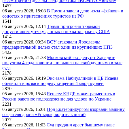
рассмотрению дела экс-гендиректора «ВСМПО-Ависма»
1457
06 августа 2026, 15:08
В Грузии завели дело из-за «фейков» в
соцсетях о притеснениях туристов из РФ
1541
06 августа 2026, 12:14
Трамп пригрозил тюрьмой
допустившим утечку данных о нехватке ракет у США
1414
06 августа 2026, 09:34
ВСУ атаковали Ярославль:
предварительной целью стал один из крупнейших НПЗ
5422
05 августа 2026, 21:38
Московский экс-депутат Харадизе
получила 4 года колонии, но вышла на свободу прямо в зале
суда
2178
05 августа 2026, 19:19
Экс-зама Набиуллиной в ЦБ Исаева
объявили в розыск по делу хищения 4 млрд рублей
2870
05 августа 2026, 15:48
Reuters: КНДР может разместить в
России ракетное подразделение для ударов по Украине
2231
05 августа 2026, 15:01
Под Екатеринбургом взорвали машину
создателя дрона «Упырь», водитель погиб
2077
05 августа 2026, 11:03
Суд продлил арест бывшему главе