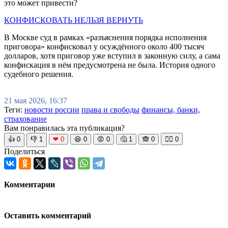
это может привести?
КОНФИСКОВАТЬ НЕЛЬЗЯ ВЕРНУТЬ
В Москве суд в рамках «разъяснения порядка исполнения
приговора» конфисковал у осуждённого около 400 тысяч
долларов, хотя приговор уже вступил в законную силу, а сама
конфискация в нём предусмотрена не была. История одного
судебного решения.
21 мая 2026, 16:37
Теги:
новости россии
права и свободы
финансы, банки,
страхование
Вам понравилась эта публикация?
👍
0
👎
1
❤
0
😆
0
😡
0
🤔
1
🙈
0
🧘‍♀️
0
Поделиться
Комментарии
Оставить комментарий