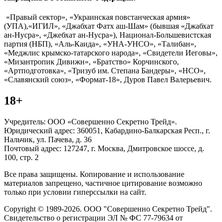
«Правый сектор», «Украинская повстанческая армия»
(УПА),«ИГИЛ», «Джабхат Фатх аш-Шам» (бывшая «Джабхат
ан-Нусра», «Джебхат ан-Нусра»), Национал-Большевистская
партия (НБП), «Аль-Каида», «УНА-УНСО», «Талибан»,
«Меджлис крымско-татарского народа», «Свидетели Иеговы»,
«Мизантропик Дивижн», «Братство» Корчинского,
«Артподготовка», «Тризуб им. Степана Бандеры», «НСО»,
«Славянский союз», «Формат-18», Дуров Павел Валерьевич.
18+
Учредитель: ООО «Совершенно Секретно Трейд».
Юридический адрес: 360051, Кабардино-Балкарская Респ., г.
Нальчик, ул. Пачева, д. 36
Почтовый адрес: 127247, г. Москва, Дмитровское шоссе, д.
100, стр. 2
Все права защищены. Копирование и использование
материалов запрещено, частичное цитирование возможно
только при условии гиперссылки на сайт.
Copyright © 1989-2026. ООО "Совершенно Секретно Трейд".
Свидетельство о регистрации ЭЛ № ФС 77-79634 от