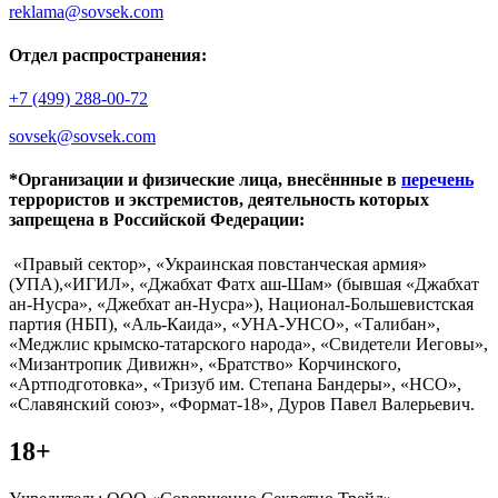
reklama@sovsek.com
Отдел распространения:
+7 (499) 288-00-72
sovsek@sovsek.com
*Организации и физические лица, внесённные в
перечень
террористов и экстремистов, деятельность которых
запрещена в Российской Федерации:
«Правый сектор», «Украинская повстанческая армия»
(УПА),«ИГИЛ», «Джабхат Фатх аш-Шам» (бывшая «Джабхат
ан-Нусра», «Джебхат ан-Нусра»), Национал-Большевистская
партия (НБП), «Аль-Каида», «УНА-УНСО», «Талибан»,
«Меджлис крымско-татарского народа», «Свидетели Иеговы»,
«Мизантропик Дивижн», «Братство» Корчинского,
«Артподготовка», «Тризуб им. Степана Бандеры», «НСО»,
«Славянский союз», «Формат-18», Дуров Павел Валерьевич.
18+