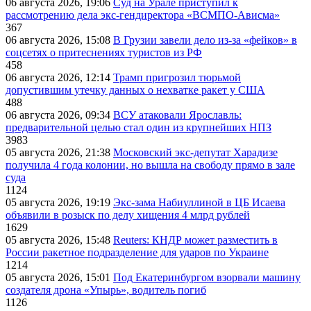
06 августа 2026, 19:06
Суд на Урале приступил к
рассмотрению дела экс-гендиректора «ВСМПО-Ависма»
367
06 августа 2026, 15:08
В Грузии завели дело из-за «фейков» в
соцсетях о притеснениях туристов из РФ
458
06 августа 2026, 12:14
Трамп пригрозил тюрьмой
допустившим утечку данных о нехватке ракет у США
488
06 августа 2026, 09:34
ВСУ атаковали Ярославль:
предварительной целью стал один из крупнейших НПЗ
3983
05 августа 2026, 21:38
Московский экс-депутат Харадизе
получила 4 года колонии, но вышла на свободу прямо в зале
суда
1124
05 августа 2026, 19:19
Экс-зама Набиуллиной в ЦБ Исаева
объявили в розыск по делу хищения 4 млрд рублей
1629
05 августа 2026, 15:48
Reuters: КНДР может разместить в
России ракетное подразделение для ударов по Украине
1214
05 августа 2026, 15:01
Под Екатеринбургом взорвали машину
создателя дрона «Упырь», водитель погиб
1126