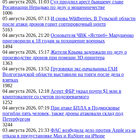
05 августа 2026, 11:03
Суд продлил арест бывшему главе
Росавиации Нерадько по делу о мошенничестве
1006
05 августа 2026, 07:13
И снова Wildberries. В Тульской области
после атаки дронов горит сортировочный центр
5163
04 августа 2026, 21:20
Основателя ЧВК «Ястреб» Марущенко
приговорили к 18 годам за похищение военных
1494
04 августа 2026, 15:17
Жителя Крыма задержали по делу о
производстве дронов при помощи 3D‑принтера
1363
04 августа 2026, 13:52
Грузовики экс-начальника ГАИ
Волгоградской области выставили на торги после дела о
взятках
1982
04 августа 2026, 12:18
Агент ФБР украл почти $1 млн в
криптовалюте со счетов подозреваемого
1252
04 августа 2026, 07:19
При атаке БПЛА в Подмосковье
погибли пять человек, также дроны атаковали склад под
Петербургом
3244
03 августа 2026, 21:33
ФАС возбудила дело против Apple из-за
отказа в предустановке Max и RuStore на iPhone