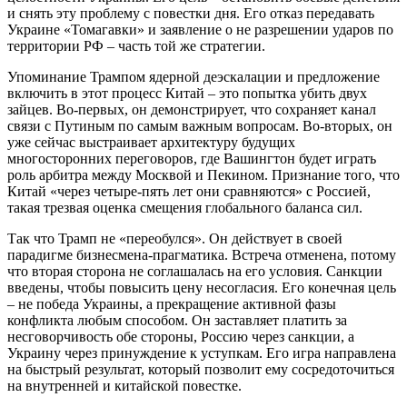
и снять эту проблему с повестки дня. Его отказ передавать
Украине «Томагавки» и заявление о не разрешении ударов по
территории РФ – часть той же стратегии.
Упоминание Трампом ядерной деэскалации и предложение
включить в этот процесс Китай – это попытка убить двух
зайцев. Во-первых, он демонстрирует, что сохраняет канал
связи с Путиным по самым важным вопросам. Во-вторых, он
уже сейчас выстраивает архитектуру будущих
многосторонних переговоров, где Вашингтон будет играть
роль арбитра между Москвой и Пекином. Признание того, что
Китай «через четыре-пять лет они сравняются» с Россией,
такая трезвая оценка смещения глобального баланса сил.
Так что Трамп не «переобулся». Он действует в своей
парадигме бизнесмена-прагматика. Встреча отменена, потому
что вторая сторона не соглашалась на его условия. Санкции
введены, чтобы повысить цену несогласия. Его конечная цель
– не победа Украины, а прекращение активной фазы
конфликта любым способом. Он заставляет платить за
несговорчивость обе стороны, Россию через санкции, а
Украину через принуждение к уступкам. Его игра направлена
на быстрый результат, который позволит ему сосредоточиться
на внутренней и китайской повестке.