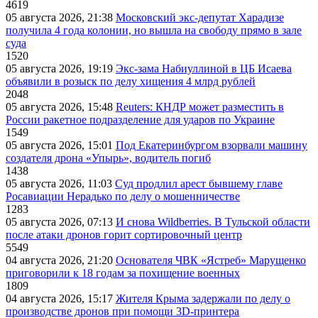
4619
05 августа 2026, 21:38
Московский экс-депутат Харадизе
получила 4 года колонии, но вышла на свободу прямо в зале
суда
1520
05 августа 2026, 19:19
Экс-зама Набиуллиной в ЦБ Исаева
объявили в розыск по делу хищения 4 млрд рублей
2048
05 августа 2026, 15:48
Reuters: КНДР может разместить в
России ракетное подразделение для ударов по Украине
1549
05 августа 2026, 15:01
Под Екатеринбургом взорвали машину
создателя дрона «Упырь», водитель погиб
1438
05 августа 2026, 11:03
Суд продлил арест бывшему главе
Росавиации Нерадько по делу о мошенничестве
1283
05 августа 2026, 07:13
И снова Wildberries. В Тульской области
после атаки дронов горит сортировочный центр
5549
04 августа 2026, 21:20
Основателя ЧВК «Ястреб» Марущенко
приговорили к 18 годам за похищение военных
1809
04 августа 2026, 15:17
Жителя Крыма задержали по делу о
производстве дронов при помощи 3D‑принтера