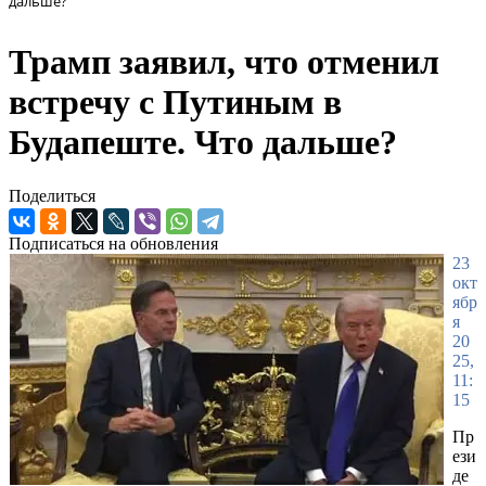
дальше?
Трамп заявил, что отменил
встречу с Путиным в
Будапеште. Что дальше?
Поделиться
Подписаться на обновления
23
окт
ябр
я
20
25,
11:
15
Пр
ези
де