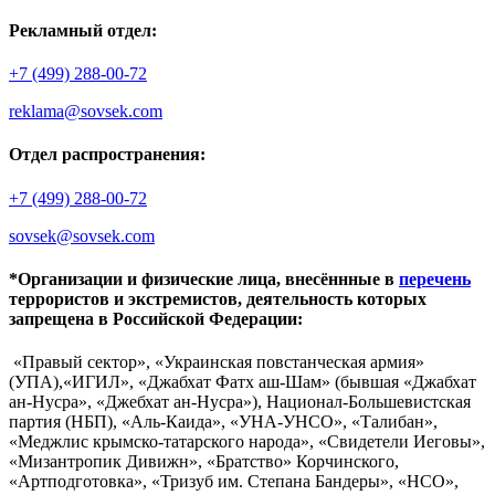
Рекламный отдел:
+7 (499) 288-00-72
reklama@sovsek.com
Отдел распространения:
+7 (499) 288-00-72
sovsek@sovsek.com
*Организации и физические лица, внесённные в
перечень
террористов и экстремистов, деятельность которых
запрещена в Российской Федерации:
«Правый сектор», «Украинская повстанческая армия»
(УПА),«ИГИЛ», «Джабхат Фатх аш-Шам» (бывшая «Джабхат
ан-Нусра», «Джебхат ан-Нусра»), Национал-Большевистская
партия (НБП), «Аль-Каида», «УНА-УНСО», «Талибан»,
«Меджлис крымско-татарского народа», «Свидетели Иеговы»,
«Мизантропик Дивижн», «Братство» Корчинского,
«Артподготовка», «Тризуб им. Степана Бандеры», «НСО»,