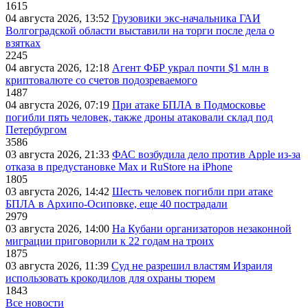
1615
04 августа 2026, 13:52
Грузовики экс-начальника ГАИ
Волгоградской области выставили на торги после дела о
взятках
2245
04 августа 2026, 12:18
Агент ФБР украл почти $1 млн в
криптовалюте со счетов подозреваемого
1487
04 августа 2026, 07:19
При атаке БПЛА в Подмосковье
погибли пять человек, также дроны атаковали склад под
Петербургом
3586
03 августа 2026, 21:33
ФАС возбудила дело против Apple из-за
отказа в предустановке Max и RuStore на iPhone
1805
03 августа 2026, 14:42
Шесть человек погибли при атаке
БПЛА в Архипо-Осиповке, еще 40 пострадали
2979
03 августа 2026, 14:00
На Кубани организаторов незаконной
миграции приговорили к 22 годам на троих
1875
03 августа 2026, 11:39
Суд не разрешил властям Израиля
использовать крокодилов для охраны тюрем
1843
Все новости