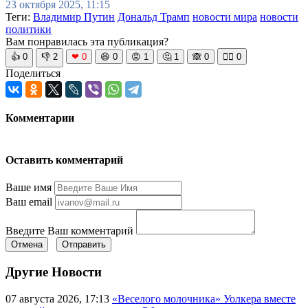
23 октября 2025, 11:15
Теги:
Владимир Путин
Дональд Трамп
новости мира
новости
политики
Вам понравилась эта публикация?
👍
0
👎
2
❤
0
😆
0
😡
1
🤔
1
🙈
0
🧘‍♀️
0
Поделиться
Комментарии
Оставить комментарий
Ваше имя
Ваш email
Введите Ваш комментарий
Отмена
Отправить
Другие Новости
07 августа 2026, 17:13
«Веселого молочника» Уолкера вместе