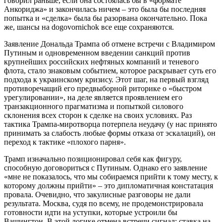
говорил раньше, если она состоялась бы в «формате
Анкориджа» и закончилась ничем – это была бы последняя
попытка и «сделка» была бы разорвана окончательно. Пока
же, шансы на dogovornichok все еще сохраняются.
Заявление Дональда Трампа об отмене встречи с Владимиром
Путиным и одновременном введении санкций против
крупнейших российских нефтяных компаний и теневого
флота, стало знаковым событием, которое раскрывает суть его
подхода к украинскому кризису. Этот шаг, на первый взгляд
противоречащий его предвыборной риторике о «быстром
урегулировании», на деле является проявлением его
транзакционного прагматизма и попыткой силового
склонения всех сторон к сделке на своих условиях. Раз
тактика Трампа-миротворца потерпела неудачу (у нас принято
принимать за слабость любые формы отказа от эскалаций), он
переход к тактике «плохого парня».
Трамп изначально позиционировал себя как фигуру,
способную договориться с Путиным. Однако его заявление
«мне не показалось, что мы собираемся прийти к тому месту, к
которому должны прийти» – это дипломатичная констатация
провала. Очевидно, что закулисные разговоры не дали
результата. Москва, судя по всему, не продемонстрировала
готовности идти на уступки, которые устроили бы
Вашингтон. В этой логике отмена встречи сигнал: ставка на