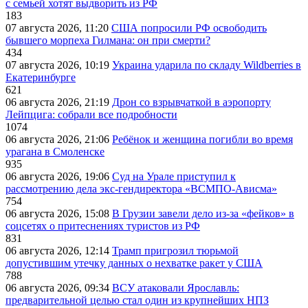
с семьей хотят выдворить из РФ
183
07 августа 2026, 11:20
США попросили РФ освободить
бывшего морпеха Гилмана: он при смерти?
434
07 августа 2026, 10:19
Украина ударила по складу Wildberries в
Екатеринбурге
621
06 августа 2026, 21:19
Дрон со взрывчаткой в аэропорту
Лейпцига: собрали все подробности
1074
06 августа 2026, 21:06
Ребёнок и женщина погибли во время
урагана в Смоленске
935
06 августа 2026, 19:06
Суд на Урале приступил к
рассмотрению дела экс-гендиректора «ВСМПО-Ависма»
754
06 августа 2026, 15:08
В Грузии завели дело из-за «фейков» в
соцсетях о притеснениях туристов из РФ
831
06 августа 2026, 12:14
Трамп пригрозил тюрьмой
допустившим утечку данных о нехватке ракет у США
788
06 августа 2026, 09:34
ВСУ атаковали Ярославль:
предварительной целью стал один из крупнейших НПЗ