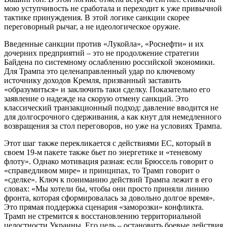
мою уступчивость не сработала и переходит к уже привычной
тактике принуждения. В этой логике санкции скорее
переговорный рычаг, а не идеологическое оружие.
Введенные санкции против «Лукойла», «Роснефти» и их
дочерних предприятий – это не продолжение стратегии
Байдена по системному ослаблению российской экономики.
Для Трампа это целенаправленный удар по ключевому
источнику доходов Кремля, призванный заставить
«образумиться» и заключить таки сделку. Показательно его
заявление о надежде на скорую отмену санкций. Это
классический транзакционный подход: давление вводится не
для долгосрочного сдерживания, а как кнут для немедленного
возвращения за стол переговоров, но уже на условиях Трампа.
Этот шаг также перекликается с действиями ЕС, который в
своем 19-м пакете также бьет по энергетике и «теневому
флоту». Однако мотивация разная: если Брюссель говорит о
«справедливом мире» и принципах, то Трамп говорит о
«сделке». Ключ к пониманию действий Трампа лежит в его
словах: «Мы хотели бы, чтобы они просто приняли линию
фронта, которая сформировалась за довольно долгое время».
Это прямая поддержка сценария «заморозки» конфликта.
Трамп не стремится к восстановлению территориальной
целостности Украины. Его цель – остановить боевые действия