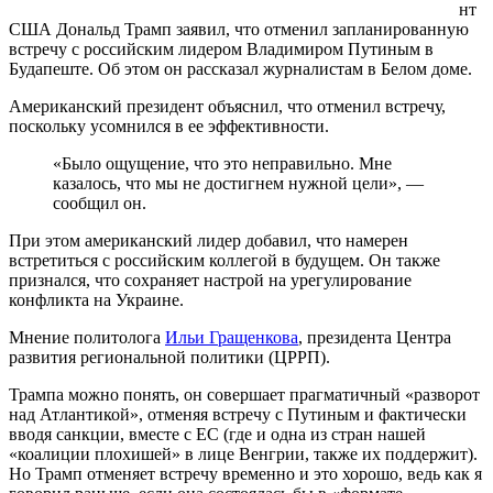
нт
США Дональд Трамп заявил, что отменил запланированную
встречу с российским лидером Владимиром Путиным в
Будапеште. Об этом он рассказал журналистам в Белом доме.
Американский президент объяснил, что отменил встречу,
поскольку усомнился в ее эффективности.
«Было ощущение, что это неправильно. Мне
казалось, что мы не достигнем нужной цели», —
сообщил он.
При этом американский лидер добавил, что намерен
встретиться с российским коллегой в будущем. Он также
признался, что сохраняет настрой на урегулирование
конфликта на Украине.
Мнение политолога
Ильи Гращенкова
, президента Центра
развития региональной политики (ЦРРП).
Трампа можно понять, он совершает прагматичный «разворот
над Атлантикой», отменяя встречу с Путиным и фактически
вводя санкции, вместе с ЕС (где и одна из стран нашей
«коалиции плохишей» в лице Венгрии, также их поддержит).
Но Трамп отменяет встречу временно и это хорошо, ведь как я