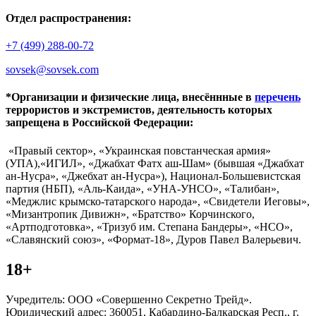
Отдел распространения:
+7 (499) 288-00-72
sovsek@sovsek.com
*Организации и физические лица, внесённные в
перечень
террористов и экстремистов, деятельность которых
запрещена в Российской Федерации:
«Правый сектор», «Украинская повстанческая армия»
(УПА),«ИГИЛ», «Джабхат Фатх аш-Шам» (бывшая «Джабхат
ан-Нусра», «Джебхат ан-Нусра»), Национал-Большевистская
партия (НБП), «Аль-Каида», «УНА-УНСО», «Талибан»,
«Меджлис крымско-татарского народа», «Свидетели Иеговы»,
«Мизантропик Дивижн», «Братство» Корчинского,
«Артподготовка», «Тризуб им. Степана Бандеры», «НСО»,
«Славянский союз», «Формат-18», Дуров Павел Валерьевич.
18+
Учредитель: ООО «Совершенно Секретно Трейд».
Юридический адрес: 360051, Кабардино-Балкарская Респ., г.