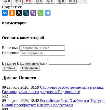
👍
0
👎
0
❤
0
😆
0
😡
0
🤔
0
🙈
0
🧘‍♀️
0
Поделиться
Комментарии
Оставить комментарий
Ваше имя
Ваш email
Введите Ваш комментарий
Отмена
Отправить
Другие Новости
09 августа 2026, 18:59
Суд начал рассмотрение дела маньяка
Гаськова, убивавшего девушек в Подмосковье
542
09 августа 2026, 18:42
Российские базы Хмеймим и Тартус в
Сирии преобразуют в центры подготовки
600