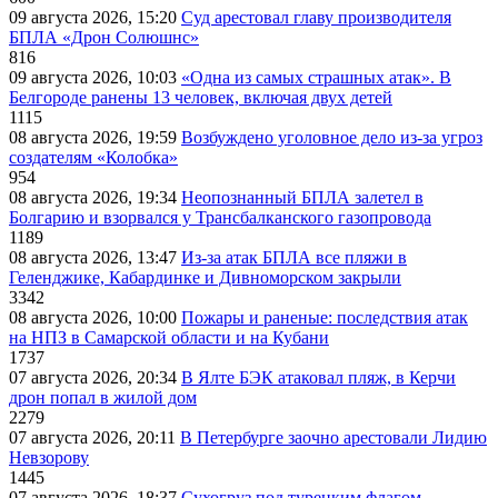
09 августа 2026, 15:20
Суд арестовал главу производителя
БПЛА «Дрон Солюшнс»
816
09 августа 2026, 10:03
«Одна из самых страшных атак». В
Белгороде ранены 13 человек, включая двух детей
1115
08 августа 2026, 19:59
Возбуждено уголовное дело из-за угроз
создателям «Колобка»
954
08 августа 2026, 19:34
Неопознанный БПЛА залетел в
Болгарию и взорвался у Трансбалканского газопровода
1189
08 августа 2026, 13:47
Из-за атак БПЛА все пляжи в
Геленджике, Кабардинке и Дивноморском закрыли
3342
08 августа 2026, 10:00
Пожары и раненые: последствия атак
на НПЗ в Самарской области и на Кубани
1737
07 августа 2026, 20:34
В Ялте БЭК атаковал пляж, в Керчи
дрон попал в жилой дом
2279
07 августа 2026, 20:11
В Петербурге заочно арестовали Лидию
Невзорову
1445
07 августа 2026, 18:37
Сухогруз под турецким флагом