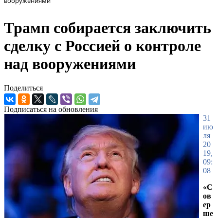
вооружениями
Трамп собирается заключить
сделку с Россией о контроле
над вооружениями
Поделиться
Подписаться на обновления
31
ию
ля
20
19,
09:
08
«С
ов
ер
ше