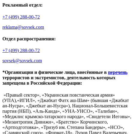
Рекламный отдел:
+7 (499) 288-00-72
reklama@sovsek.com
Отдел распространения:
+7 (499) 288-00-72
sovsek@sovsek.com
*Организации и физические лица, внесённные в
перечень
террористов и экстремистов, деятельность которых
запрещена в Российской Федерации:
«Правый сектор», «Украинская повстанческая армия»
(УПА),«ИГИЛ», «Джабхат Фатх аш-Шам» (бывшая «Джабхат
ан-Нусра», «Джебхат ан-Нусра»), Национал-Большевистская
партия (НБП), «Аль-Каида», «УНА-УНСО», «Талибан»,
«Меджлис крымско-татарского народа», «Свидетели Иеговы»,
«Мизантропик Дивижн», «Братство» Корчинского,
«Артподготовка», «Тризуб им. Степана Бандеры», «НСО»,
«Славянский союз», «Формат-18», Дуров Павел Валерьевич.