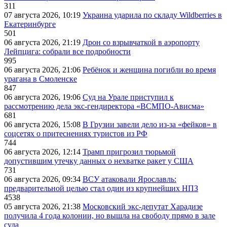
311
07 августа 2026, 10:19
Украина ударила по складу Wildberries в
Екатеринбурге
501
06 августа 2026, 21:19
Дрон со взрывчаткой в аэропорту
Лейпцига: собрали все подробности
995
06 августа 2026, 21:06
Ребёнок и женщина погибли во время
урагана в Смоленске
847
06 августа 2026, 19:06
Суд на Урале приступил к
рассмотрению дела экс-гендиректора «ВСМПО-Ависма»
681
06 августа 2026, 15:08
В Грузии завели дело из-за «фейков» в
соцсетях о притеснениях туристов из РФ
744
06 августа 2026, 12:14
Трамп пригрозил тюрьмой
допустившим утечку данных о нехватке ракет у США
731
06 августа 2026, 09:34
ВСУ атаковали Ярославль:
предварительной целью стал один из крупнейших НПЗ
4538
05 августа 2026, 21:38
Московский экс-депутат Харадизе
получила 4 года колонии, но вышла на свободу прямо в зале
суда