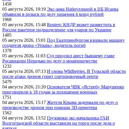
1458
05 августа 2026, 19:19
Экс-зама Набиуллиной в ЦБ Исаева
объявили в розыск по делу хищения 4 млрд рублей
1968
05 августа 2026, 15:48
Reuters: КНДР может разместить в
России ракетное подразделение для ударов по Украине
1485
05 августа 2026, 15:01
Под Екатеринбургом взорвали машину
создателя дрона «Упырь», водитель погиб
1378
05 августа 2026, 11:03
Суд продлил арест бывшему главе
Росавиации Нерадько по делу о мошенничестве
1232
05 августа 2026, 07:13
И снова Wildberries. В Тульской области
после атаки дронов горит сортировочный центр
5479
04 августа 2026, 21:20
Основателя ЧВК «Ястреб» Марущенко
приговорили к 18 годам за похищение военных
1751
04 августа 2026, 15:17
Жителя Крыма задержали по делу о
производстве дронов при помощи 3D‑принтера
1562
04 августа 2026, 13:52
Грузовики экс-начальника ГАИ
Волгоградской области выставили на торги после дела о
взятках