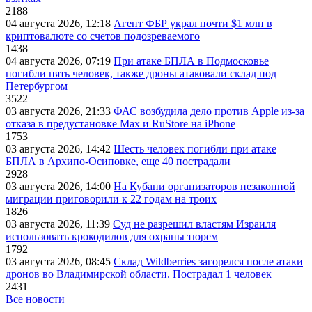
2188
04 августа 2026, 12:18
Агент ФБР украл почти $1 млн в
криптовалюте со счетов подозреваемого
1438
04 августа 2026, 07:19
При атаке БПЛА в Подмосковье
погибли пять человек, также дроны атаковали склад под
Петербургом
3522
03 августа 2026, 21:33
ФАС возбудила дело против Apple из-за
отказа в предустановке Max и RuStore на iPhone
1753
03 августа 2026, 14:42
Шесть человек погибли при атаке
БПЛА в Архипо-Осиповке, еще 40 пострадали
2928
03 августа 2026, 14:00
На Кубани организаторов незаконной
миграции приговорили к 22 годам на троих
1826
03 августа 2026, 11:39
Суд не разрешил властям Израиля
использовать крокодилов для охраны тюрем
1792
03 августа 2026, 08:45
Склад Wildberries загорелся после атаки
дронов во Владимирской области. Пострадал 1 человек
2431
Все новости