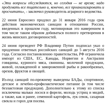
«Эти вопросы обсуждаются, но сегодня — не время; надо
продумать все тщательно и, конечно, все проанализировать и
просчитать»,
- заключил руководитель аграрного ведомства.
22 июня Евросоюз продлил до 31 января 2016 года срок
действия экономических санкции в отношении России,
введенных в прошлом году, мотивировав это намерением в
том числе таким образом добиваться полного претворения в
жизнь минских договоренностей.
24 июня президент РФ Владимир Путин подписал указ о
продлении ответных российских санкций до 5 августа 2016
года. Согласно постановлению правительства, РФ ограничила
импорт из США, ЕС, Канады, Норвегии и Австралии
говядины, куриного мяса, свинины, молочной продукции,
живой, охлажденной и замороженной рыбы и ракообразных,
орехов, фруктов и овощей.
Из-под санкций по-прежнему выведены БАДы, спортивное,
детское и лечебно-профилактическое питание (в том числе
безлактозная продукция). Дополнительно к этому из списка
исключены мальки лосося и форели, молодь устриц и мидий,
а также, как и ранее, семенной картофель, лук севок, сахарная
свекла и горох для посева.