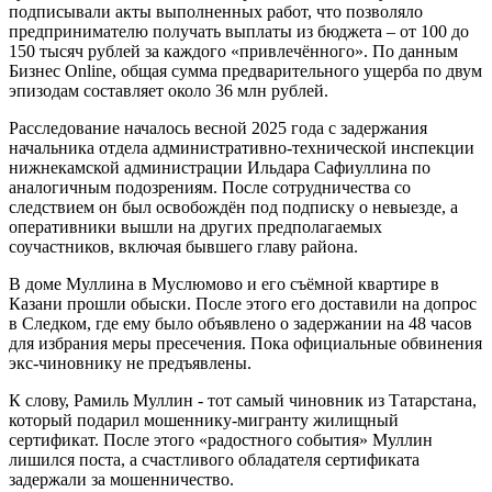
подписывали акты выполненных работ, что позволяло
предпринимателю получать выплаты из бюджета – от 100 до
150 тысяч рублей за каждого «привлечённого». По данным
Бизнес Online, общая сумма предварительного ущерба по двум
эпизодам составляет около 36 млн рублей.
Расследование началось весной 2025 года с задержания
начальника отдела административно-технической инспекции
нижнекамской администрации Ильдара Сафиуллина по
аналогичным подозрениям. После сотрудничества со
следствием он был освобождён под подписку о невыезде, а
оперативники вышли на других предполагаемых
соучастников, включая бывшего главу района.
В доме Муллина в Муслюмово и его съёмной квартире в
Казани прошли обыски. После этого его доставили на допрос
в Следком, где ему было объявлено о задержании на 48 часов
для избрания меры пресечения. Пока официальные обвинения
экс-чиновнику не предъявлены.
К слову, Рамиль Муллин - тот самый чиновник из Татарстана,
который подарил мошеннику-мигранту жилищный
сертификат. После этого «радостного события» Муллин
лишился поста, а счастливого обладателя сертификата
задержали за мошенничество.