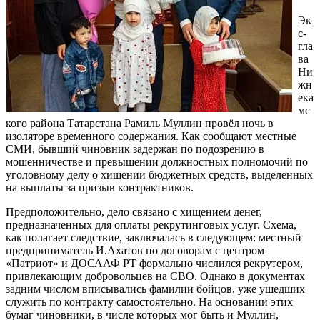
Эк
с-
гла
ва
Ни
жн
ека
мс
кого района Татарстана Рамиль Муллин провёл ночь в
изоляторе временного содержания. Как сообщают местные
СМИ, бывший чиновник задержан по подозрению в
мошенничестве и превышении должностных полномочий по
уголовному делу о хищении бюджетных средств, выделенных
на выплаты за призыв контрактников.
Предположительно, дело связано с хищением денег,
предназначенных для оплаты рекрутинговых услуг. Схема,
как полагает следствие, заключалась в следующем: местный
предприниматель И.Ахатов по договорам с центром
«Патриот» и ДОСААФ РТ формально числился рекрутером,
привлекающим добровольцев на СВО. Однако в документах
задним числом вписывались фамилии бойцов, уже ушедших
служить по контракту самостоятельно. На основании этих
бумаг чиновники, в числе которых мог быть и Муллин,