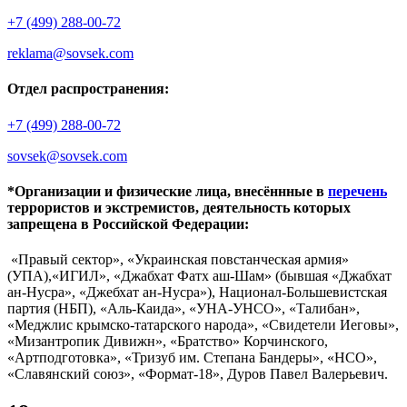
+7 (499) 288-00-72
reklama@sovsek.com
Отдел распространения:
+7 (499) 288-00-72
sovsek@sovsek.com
*Организации и физические лица, внесённные в
перечень
террористов и экстремистов, деятельность которых
запрещена в Российской Федерации:
«Правый сектор», «Украинская повстанческая армия»
(УПА),«ИГИЛ», «Джабхат Фатх аш-Шам» (бывшая «Джабхат
ан-Нусра», «Джебхат ан-Нусра»), Национал-Большевистская
партия (НБП), «Аль-Каида», «УНА-УНСО», «Талибан»,
«Меджлис крымско-татарского народа», «Свидетели Иеговы»,
«Мизантропик Дивижн», «Братство» Корчинского,
«Артподготовка», «Тризуб им. Степана Бандеры», «НСО»,
«Славянский союз», «Формат-18», Дуров Павел Валерьевич.