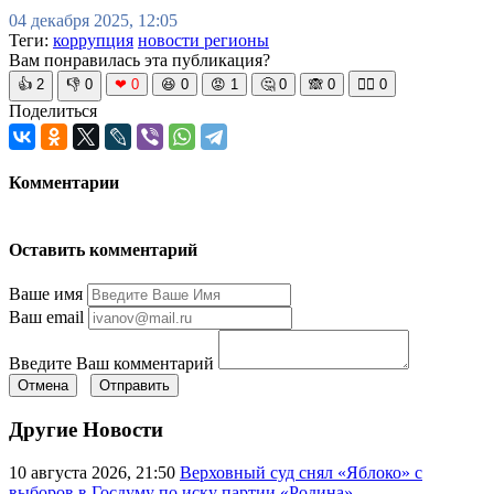
04 декабря 2025, 12:05
Теги:
коррупция
новости регионы
Вам понравилась эта публикация?
👍
2
👎
0
❤
0
😆
0
😡
1
🤔
0
🙈
0
🧘‍♀️
0
Поделиться
Комментарии
Оставить комментарий
Ваше имя
Ваш email
Введите Ваш комментарий
Отмена
Отправить
Другие Новости
10 августа 2026, 21:50
Верховный суд снял «Яблоко» с
выборов в Госдуму по иску партии «Родина»