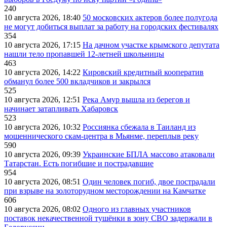
240
10 августа 2026, 18:40
50 московских актеров более полугода
не могут добиться выплат за работу на городских фестивалях
354
10 августа 2026, 17:15
На дачном участке крымского депутата
нашли тело пропавшей 12-летней школьницы
463
10 августа 2026, 14:22
Кировский кредитный кооператив
обманул более 500 вкладчиков и закрылся
525
10 августа 2026, 12:51
Река Амур вышла из берегов и
начинает затапливать Хабаровск
523
10 августа 2026, 10:32
Россиянка сбежала в Таиланд из
мошеннического скам-центра в Мьянме, переплыв реку
590
10 августа 2026, 09:39
Украинские БПЛА массово атаковали
Татарстан. Есть погибшие и пострадавшие
954
10 августа 2026, 08:51
Один человек погиб, двое пострадали
при взрыве на золоторудном месторождении на Камчатке
606
10 августа 2026, 08:02
Одного из главных участников
поставок некачественной тушёнки в зону СВО задержали в