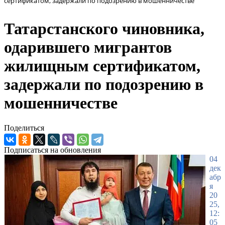
сертификатом, задержали по подозрению в мошенничестве
Татарстанского чиновника,
одарившего мигрантов
жилищным сертификатом,
задержали по подозрению в
мошенничестве
Поделиться
Подписаться на обновления
04
дек
абр
я
20
25,
12:
05