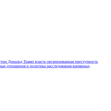
утин
Дональд Трамп
власть
организованная преступность
ные отношения и политика
расследования
криминал,