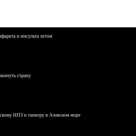
нфаркта и инсульта летом
окинуть страну
скому НПЗ и танкеру в Азовском море