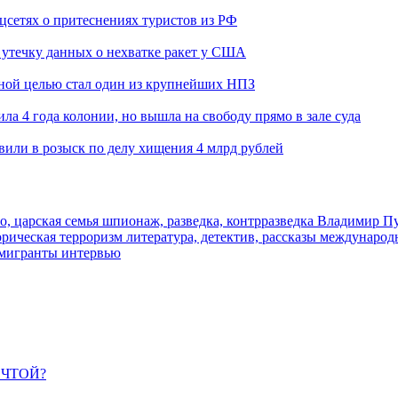
оцсетях о притеснениях туристов из РФ
утечку данных о нехватке ракет у США
ьной целью стал один из крупнейших НПЗ
ла 4 года колонии, но вышла на свободу прямо в зале суда
вили в розыск по делу хищения 4 млрд рублей
о, царская семья
шпионаж, разведка, контрразведка
Владимир П
торическая
терроризм
литература, детектив, рассказы
международ
 мигранты
интервью
ЕЧТОЙ?