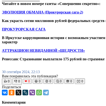
Читайте в новом номере газеты «Совершенно секретно»:
ЭВОЛЮЦИЯ ОБМАНА (Прокурорская сага-2)
Как украсть сотни миллионов рублей федеральных средств 
ПРОКУРОРСКАЯ САГА
В Иркутске коррупционная история с возможным участием
характер
АТТРАКЦИОН НЕВИДАННОЙ «ЩЕДРОСТИ»
Ренессанс Страхование выплатило 175 рублей по страховке
30 сентября 2024, 22:13
Вам понравилась эта публикация?
👍
0
👎
0
❤
0
😆
0
😡
0
🤔
0
🙈
0
🧘‍♀️
0
Поделиться
Комментарии