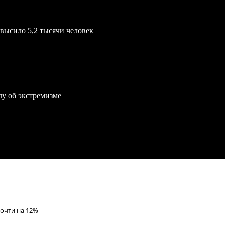
евысило 5,2 тысячи человек
лу об экстремизме
очти на 12%