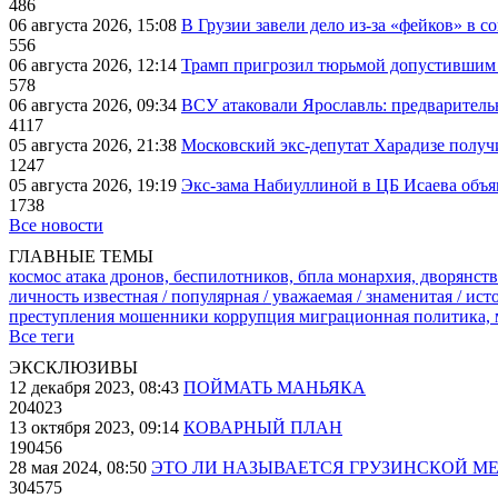
486
06 августа 2026, 15:08
В Грузии завели дело из-за «фейков» в с
556
06 августа 2026, 12:14
Трамп пригрозил тюрьмой допустившим 
578
06 августа 2026, 09:34
ВСУ атаковали Ярославль: предварител
4117
05 августа 2026, 21:38
Московский экс-депутат Харадизе получи
1247
05 августа 2026, 19:19
Экс-зама Набиуллиной в ЦБ Исаева объя
1738
Все новости
ГЛАВНЫЕ ТЕМЫ
космос
атака дронов, беспилотников, бпла
монархия, дворянств
личность известная / популярная / уважаемая / знаменитая / ис
преступления
мошенники
коррупция
миграционная политика,
Все теги
ЭКСКЛЮЗИВЫ
12 декабря 2023, 08:43
ПОЙМАТЬ МАНЬЯКА
204023
13 октября 2023, 09:14
КОВАРНЫЙ ПЛАН
190456
28 мая 2024, 08:50
ЭТО ЛИ НАЗЫВАЕТСЯ ГРУЗИНСКОЙ М
304575