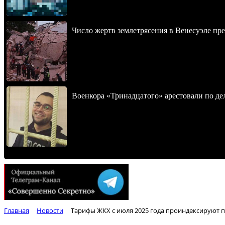
Число жертв землетрясения в Венесуэле пр
Военкора «Тринадцатого» арестовали по де
Главная
Новости
Тарифы ЖКХ с июля 2025 года проиндексируют п