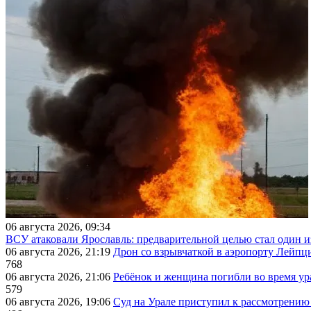
06 августа 2026, 09:34
ВСУ атаковали Ярославль: предварительной целью стал один
06 августа 2026, 21:19
Дрон со взрывчаткой в аэропорту Лейпци
768
06 августа 2026, 21:06
Ребёнок и женщина погибли во время ур
579
06 августа 2026, 19:06
Суд на Урале приступил к рассмотрени