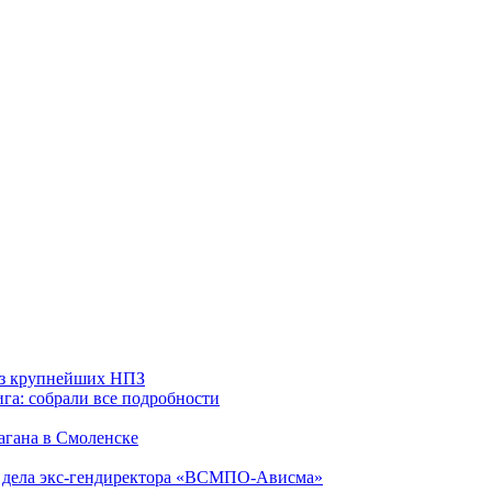
 из крупнейших НПЗ
га: собрали все подробности
агана в Смоленске
ю дела экс-гендиректора «ВСМПО-Ависма»