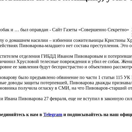
 делу о домашнем насилии – избиении сожительницы Кристины 
йствиях Пивоварова-младшего нет состава преступления. Это озн
аместителем отделения ГИБДД Иваном Пивоваровым и потерпевше
ичинил Хрусловой телесные повреждения и убил ее собак. Жен
уровне ее заявления будут беспристрастно и объективно рассмо
воварову было предъявлено обвинение по части 1 статьи 115 У
льные доводы защиты потерпевшей, Пивоварова дважды признав
новника получила огласку в СМИ, на что Пивоваров-старший от
 Ивана Пивоварова 27 февраля, еще не вступил в законную сил
оединяйтесь к нам в
Telegram
и подписывайтесь на наш офиц