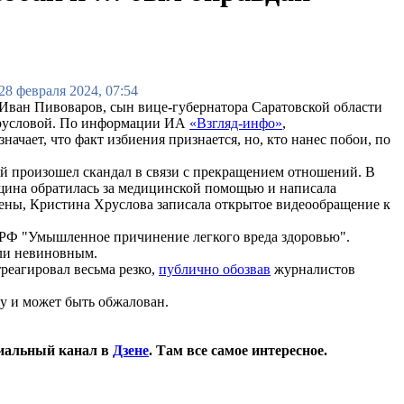
28 февраля 2024, 07:54
Иван Пивоваров, сын вице-губернатора Саратовской области
Хрусловой. По информации ИА
«Взгляд-инфо»
,
ачает, что факт избиения признается, но, кто нанес побои, по
й произошел скандал в связи с прекращением отношений. В
щина обратилась за медицинской помощью и написала
трены, Кристина Хруслова записала открытое видеообращение к
К РФ "Умышленное причинение легкого вреда здоровью".
али невиновным.
реагировал весьма резко,
публично обозвав
журналистов
у и может быть обжалован.
иальный канал в
Дзене
. Там все самое интересное.