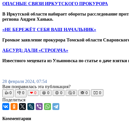
ОПАСНЫЕ СВЯЗИ ИРКУТСКОГО ПРОКУРОРА
В Иркутской области набирает обороты расследование прот
региона Андрея Ханько.
«НЕ БЕРЕЖЁТ СЕБЯ ВАШ НАЧАЛЬНИК»
Громкое заявление прокурора Томской области Сваровског
АБСУРД: ДАЛИ «СТРОГАЧА»
Известного мецената из Ульяновска по статье о даче взятки
28 февраля 2024, 07:54
Вам понравилась эта публикация?
👍
0
👎
0
❤
0
😆
0
😡
0
🤔
0
🙈
0
🧘‍♀️
0
Поделиться
Комментарии