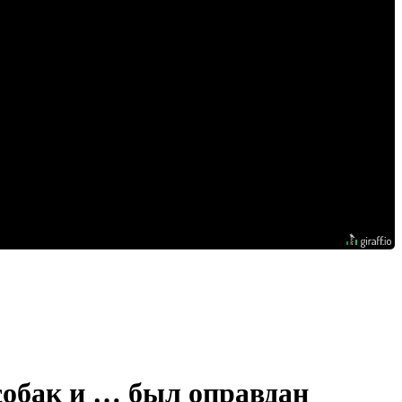
собак и … был оправдан