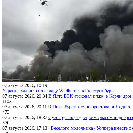
07 августа 2026, 10:19
Украина ударила по складу Wildberries в Екатеринбурге
07 августа 2026, 20:34
В Ялте БЭК атаковал пляж, в Керчи дрон
1103
07 августа 2026, 20:11
В Петербурге заочно арестовали Лидию 
473
07 августа 2026, 18:37
Сухогруз под турецким флагом подвергс
570
07 августа 2026, 17:13
«Веселого молочника» Уолкера вместе с 