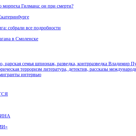
морпеха Гилмана: он при смерти?
 Екатеринбурге
га: собрали все подробности
агана в Смоленске
о, царская семья
шпионаж, разведка, контрразведка
Владимир П
торическая
терроризм
литература, детектив, рассказы
международ
 мигранты
интервью
ТСЯ
ЩИНА
МИ»