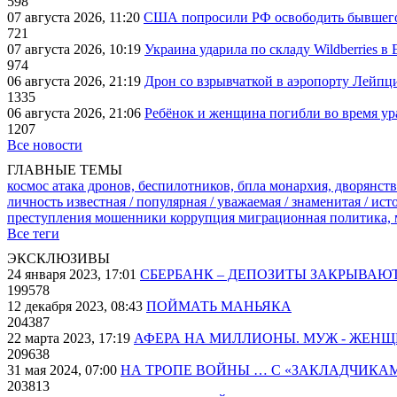
598
07 августа 2026, 11:20
США попросили РФ освободить бывшего 
721
07 августа 2026, 10:19
Украина ударила по складу Wildberries в
974
06 августа 2026, 21:19
Дрон со взрывчаткой в аэропорту Лейпци
1335
06 августа 2026, 21:06
Ребёнок и женщина погибли во время ур
1207
Все новости
ГЛАВНЫЕ ТЕМЫ
космос
атака дронов, беспилотников, бпла
монархия, дворянств
личность известная / популярная / уважаемая / знаменитая / ис
преступления
мошенники
коррупция
миграционная политика,
Все теги
ЭКСКЛЮЗИВЫ
24 января 2023, 17:01
СБЕРБАНК – ДЕПОЗИТЫ ЗАКРЫВАЮ
199578
12 декабря 2023, 08:43
ПОЙМАТЬ МАНЬЯКА
204387
22 марта 2023, 17:19
АФЕРА НА МИЛЛИОНЫ. МУЖ - ЖЕН
209638
31 мая 2024, 07:00
НА ТРОПЕ ВОЙНЫ … С «ЗАКЛАДЧИКА
203813