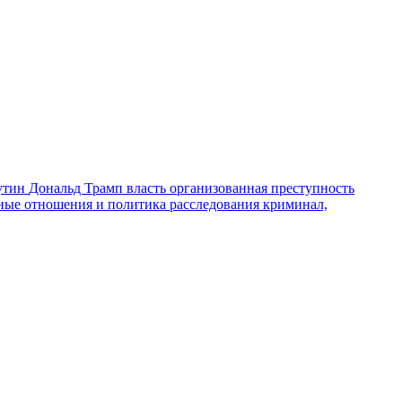
утин
Дональд Трамп
власть
организованная преступность
ные отношения и политика
расследования
криминал,