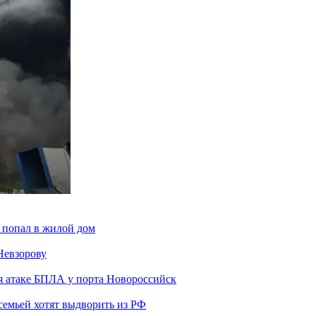
 попал в жилой дом
Невзорову
я атаке БПЛА у порта Новороссийск
семьей хотят выдворить из РФ