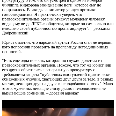
прокуратуру о том, что он усмотрел в одном из номеров
Филиппа Киркорова закидывание ноги, которое ему не
понравилось. В закидывании автор увидел признаки
гомосексуализма. Я практически уверен, что
правоохранительные органы откажут молодому человеку,
видящему везде ЛГБТ-сообщества, которые он сам вольно или
невольно своей публичностью пропагандирует", – рассказал
Добровинский.
Юрист отметил, что народный артист России стал не первым,
кого попросили проверить на пропаганду нетрадиционных
ценностей.
"Есть еще одна новость, которая, по слухам, долетела из
правоохранительных органов. Похоже, что тот же юрист или
его друзья обратились в генеральную прокуратуру с
требованием запрета "публичных выступлений практически
обнаженных мужчин, хватающих друг друга за тело, в разных
местах, лежащих друг на друге в неподобающих позах". Мало
этого, мужчины, лежащие снизу, делают телодвижения не
вызывающие сомнений, – добавил адвокат.