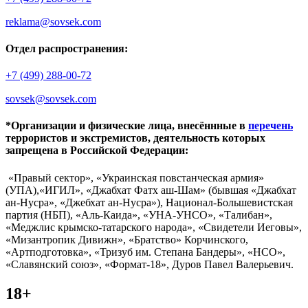
reklama@sovsek.com
Отдел распространения:
+7 (499) 288-00-72
sovsek@sovsek.com
*Организации и физические лица, внесённные в
перечень
террористов и экстремистов, деятельность которых
запрещена в Российской Федерации:
«Правый сектор», «Украинская повстанческая армия»
(УПА),«ИГИЛ», «Джабхат Фатх аш-Шам» (бывшая «Джабхат
ан-Нусра», «Джебхат ан-Нусра»), Национал-Большевистская
партия (НБП), «Аль-Каида», «УНА-УНСО», «Талибан»,
«Меджлис крымско-татарского народа», «Свидетели Иеговы»,
«Мизантропик Дивижн», «Братство» Корчинского,
«Артподготовка», «Тризуб им. Степана Бандеры», «НСО»,
«Славянский союз», «Формат-18», Дуров Павел Валерьевич.
18+