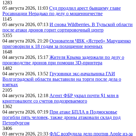
1283
05 августа 2026, 11:03
Суд продлил арест бывшему главе
Росавиации Нерадько по делу о мошенничестве
1145
05 августа 2026, 07:13
И снова Wildberries. В Тульской области
после атаки дронов горит сортировочный центр
5355
04 августа 2026, 21:20
Основателя ЧВК «Ястреб» Марущенко
приговорили к 18 годам за похищение военных
1648
04 августа 2026, 15:17
Жителя Крыма задержали по делу о
производстве дронов при помощи 3D‑принтера
1482
04 августа 2026, 13:52
Грузовики экс-начальника ГАИ
Волгоградской области выставили на торги после дела о
взятках
2105
04 августа 2026, 12:18
Агент ФБР украл почти $1 млн в
криптовалюте со счетов подозреваемого
1362
04 августа 2026, 07:19
При атаке БПЛА в Подмосковье
погибли пять человек, также дроны атаковали склад под
Петербургом
3406
03 августа 2026, 21:33
ФАС возбудила дело против Apple из-за