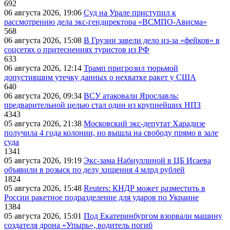
692
06 августа 2026, 19:06
Суд на Урале приступил к
рассмотрению дела экс-гендиректора «ВСМПО-Ависма»
568
06 августа 2026, 15:08
В Грузии завели дело из-за «фейков» в
соцсетях о притеснениях туристов из РФ
633
06 августа 2026, 12:14
Трамп пригрозил тюрьмой
допустившим утечку данных о нехватке ракет у США
640
06 августа 2026, 09:34
ВСУ атаковали Ярославль:
предварительной целью стал один из крупнейших НПЗ
4343
05 августа 2026, 21:38
Московский экс-депутат Харадизе
получила 4 года колонии, но вышла на свободу прямо в зале
суда
1341
05 августа 2026, 19:19
Экс-зама Набиуллиной в ЦБ Исаева
объявили в розыск по делу хищения 4 млрд рублей
1824
05 августа 2026, 15:48
Reuters: КНДР может разместить в
России ракетное подразделение для ударов по Украине
1384
05 августа 2026, 15:01
Под Екатеринбургом взорвали машину
создателя дрона «Упырь», водитель погиб