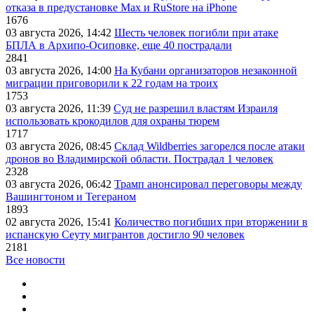
отказа в предустановке Max и RuStore на iPhone
1676
03 августа 2026, 14:42
Шесть человек погибли при атаке
БПЛА в Архипо-Осиповке, еще 40 пострадали
2841
03 августа 2026, 14:00
На Кубани организаторов незаконной
миграции приговорили к 22 годам на троих
1753
03 августа 2026, 11:39
Суд не разрешил властям Израиля
использовать крокодилов для охраны тюрем
1717
03 августа 2026, 08:45
Склад Wildberries загорелся после атаки
дронов во Владимирской области. Пострадал 1 человек
2328
03 августа 2026, 06:42
Трамп анонсировал переговоры между
Вашингтоном и Тегераном
1893
02 августа 2026, 15:41
Количество погибших при вторжении в
испанскую Сеуту мигрантов достигло 90 человек
2181
Все новости