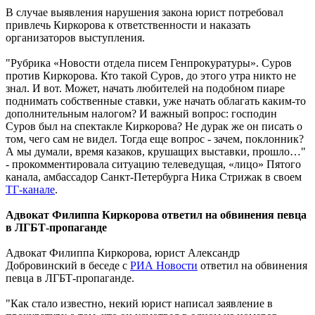
В случае выявления нарушения закона юрист потребовал
привлечь Киркорова к ответственности и наказать
организаторов выступления.
"Рубрика «Новости отдела писем Генпрокуратуры». Суров
против Киркорова. Кто такой Суров, до этого утра никто не
знал. И вот. Может, начать любителей на подобном пиаре
поднимать собственные ставки, уже начать облагать каким-то
дополнительным налогом? И важный вопрос: господин
Суров был на спектакле Киркорова? Не дурак же он писать о
том, чего сам не видел. Тогда еще вопрос - зачем, поклонник?
А мы думали, время казаков, крушащих выставки, прошло…"
- прокомментировала ситуацию телеведущая, «лицо» Пятого
канала, амбассадор Санкт-Петербурга Ника Стрижак в своем
ТГ-канале
.
Адвокат Филиппа Киркорова ответил на обвинения певца
в ЛГБТ-пропаганде
Адвокат Филиппа Киркорова, юрист Александр
Добровинский в беседе с
РИА Новости
ответил на обвинения
певца в ЛГБТ-пропаганде.
"Как стало известно, некий юрист написал заявление в