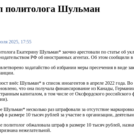
ал политолога Шульман
юля 2025, 17:55
толога Екатерину Шульман* заочно арестовали по статье об ук
нодательством РФ об иностранных агентах. Об этом сообщили 
влетворено ходатайство об избрании меры пресечения в виде за
танции.
ст внёс Шульман* в список иноагентов в апреле 2022 года. Во 
новлено, что она получала финансирование из Канады, Германи
транным капиталом, в том числе от Оксфордского российского 
ии).
е Шульман* несколько раз штрафовали за отсутствие маркировки 
ф в размере 10 тысяч рублей за участие в организации, деятель
е политолог обжаловала штраф в размере 10 тысяч рублей, назна
признана нежелательной.