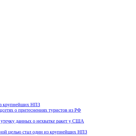
 из крупнейших НПЗ
оцсетях о притеснениях туристов из РФ
утечку данных о нехватке ракет у США
ьной целью стал один из крупнейших НПЗ