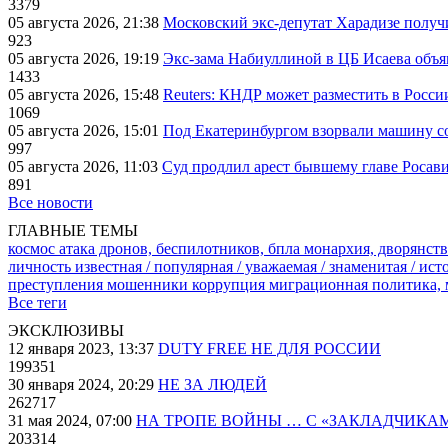
3379
05 августа 2026, 21:38
Московский экс-депутат Харадизе получи
923
05 августа 2026, 19:19
Экс-зама Набиуллиной в ЦБ Исаева объя
1433
05 августа 2026, 15:48
Reuters: КНДР может разместить в Росси
1069
05 августа 2026, 15:01
Под Екатеринбургом взорвали машину со
997
05 августа 2026, 11:03
Суд продлил арест бывшему главе Росав
891
Все новости
ГЛАВНЫЕ ТЕМЫ
космос
атака дронов, беспилотников, бпла
монархия, дворянств
личность известная / популярная / уважаемая / знаменитая / ис
преступления
мошенники
коррупция
миграционная политика,
Все теги
ЭКСКЛЮЗИВЫ
12 января 2023, 13:37
DUTY FREE НЕ ДЛЯ РОССИИ
199351
30 января 2024, 20:29
НЕ ЗА ЛЮДЕЙ
262717
31 мая 2024, 07:00
НА ТРОПЕ ВОЙНЫ … С «ЗАКЛАДЧИКА
203314