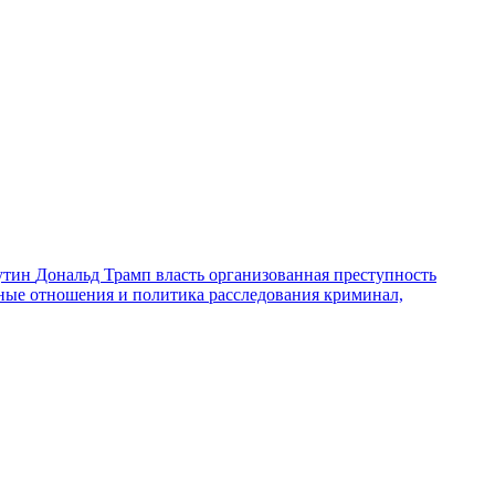
утин
Дональд Трамп
власть
организованная преступность
ные отношения и политика
расследования
криминал,