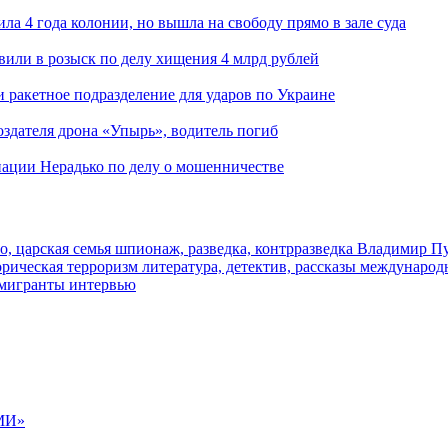
ла 4 года колонии, но вышла на свободу прямо в зале суда
вили в розыск по делу хищения 4 млрд рублей
и ракетное подразделение для ударов по Украине
здателя дрона «Упырь», водитель погиб
иации Нерадько по делу о мошенничестве
о, царская семья
шпионаж, разведка, контрразведка
Владимир П
торическая
терроризм
литература, детектив, рассказы
международ
 мигранты
интервью
МИ»