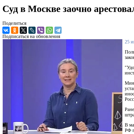
Суд в Москве заочно арестов
Поделиться
Подписаться на обновления
25 и
Поли
зако
"Удо
инс
Миню
уста
инос
Росс
Ране
штра
В ма
РФ 