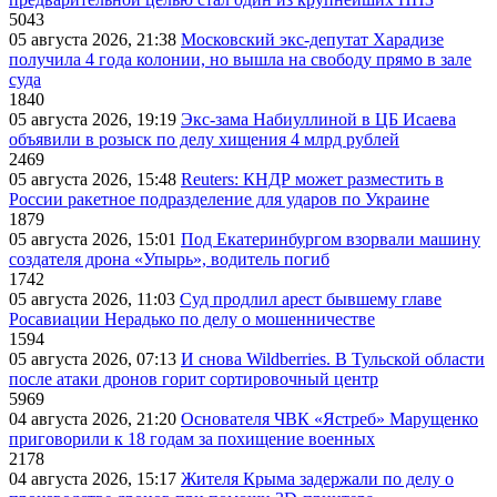
5043
05 августа 2026, 21:38
Московский экс-депутат Харадизе
получила 4 года колонии, но вышла на свободу прямо в зале
суда
1840
05 августа 2026, 19:19
Экс-зама Набиуллиной в ЦБ Исаева
объявили в розыск по делу хищения 4 млрд рублей
2469
05 августа 2026, 15:48
Reuters: КНДР может разместить в
России ракетное подразделение для ударов по Украине
1879
05 августа 2026, 15:01
Под Екатеринбургом взорвали машину
создателя дрона «Упырь», водитель погиб
1742
05 августа 2026, 11:03
Суд продлил арест бывшему главе
Росавиации Нерадько по делу о мошенничестве
1594
05 августа 2026, 07:13
И снова Wildberries. В Тульской области
после атаки дронов горит сортировочный центр
5969
04 августа 2026, 21:20
Основателя ЧВК «Ястреб» Марущенко
приговорили к 18 годам за похищение военных
2178
04 августа 2026, 15:17
Жителя Крыма задержали по делу о