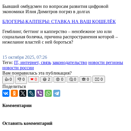
Бывший омбудсмен по вопросам развития цифровой
экономики Илия Димитров погряз в долгах
БЛОГЕРЫ-КАППЕРЫ: СТАВКА НА ВАШ КОШЕЛЁК
Гемблинг, беттинг и капперство – неизбежное зло или
социальная болячка, причина распространения которой –
нежелание властей с ней бороться?
15 октября 2025, 07:26
Теги:
IT, интернет, связь
законодательство
новости регионы
новости россии
Вам понравилась эта публикация?
👍
0
👎
0
❤
0
😆
2
😡
0
🤔
0
🙈
0
🧘‍♀️
0
Поделиться
Комментарии
Оставить комментарий