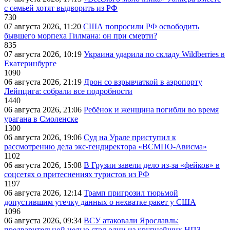
с семьей хотят выдворить из РФ
730
07 августа 2026, 11:20
США попросили РФ освободить
бывшего морпеха Гилмана: он при смерти?
835
07 августа 2026, 10:19
Украина ударила по складу Wildberries в
Екатеринбурге
1090
06 августа 2026, 21:19
Дрон со взрывчаткой в аэропорту
Лейпцига: собрали все подробности
1440
06 августа 2026, 21:06
Ребёнок и женщина погибли во время
урагана в Смоленске
1300
06 августа 2026, 19:06
Суд на Урале приступил к
рассмотрению дела экс-гендиректора «ВСМПО-Ависма»
1102
06 августа 2026, 15:08
В Грузии завели дело из-за «фейков» в
соцсетях о притеснениях туристов из РФ
1197
06 августа 2026, 12:14
Трамп пригрозил тюрьмой
допустившим утечку данных о нехватке ракет у США
1096
06 августа 2026, 09:34
ВСУ атаковали Ярославль:
предварительной целью стал один из крупнейших НПЗ