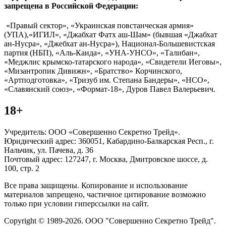
запрещена в Российской Федерации:
«Правый сектор», «Украинская повстанческая армия»
(УПА),«ИГИЛ», «Джабхат Фатх аш-Шам» (бывшая «Джабхат
ан-Нусра», «Джебхат ан-Нусра»), Национал-Большевистская
партия (НБП), «Аль-Каида», «УНА-УНСО», «Талибан»,
«Меджлис крымско-татарского народа», «Свидетели Иеговы»,
«Мизантропик Дивижн», «Братство» Корчинского,
«Артподготовка», «Тризуб им. Степана Бандеры», «НСО»,
«Славянский союз», «Формат-18», Дуров Павел Валерьевич.
18+
Учредитель: ООО «Совершенно Секретно Трейд».
Юридический адрес: 360051, Кабардино-Балкарская Респ., г.
Нальчик, ул. Пачева, д. 36
Почтовый адрес: 127247, г. Москва, Дмитровское шоссе, д.
100, стр. 2
Все права защищены. Копирование и использование
материалов запрещено, частичное цитирование возможно
только при условии гиперссылки на сайт.
Copyright © 1989-2026. ООО "Совершенно Секретно Трейд".