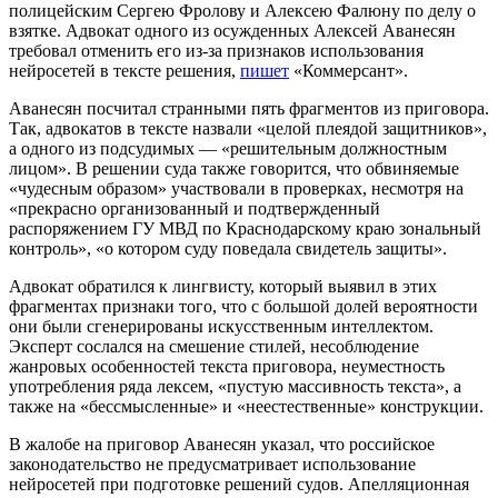
полицейским Сергею Фролову и Алексею Фалюну по делу о
взятке. Адвокат одного из осужденных Алексей Аванесян
требовал отменить его из-за признаков использования
нейросетей в тексте решения,
пишет
«Коммерсант».
Аванесян посчитал странными пять фрагментов из приговора.
Так, адвокатов в тексте назвали «целой плеядой защитников»,
а одного из подсудимых — «решительным должностным
лицом». В решении суда также говорится, что обвиняемые
«чудесным образом» участвовали в проверках, несмотря на
«прекрасно организованный и подтвержденный
распоряжением ГУ МВД по Краснодарскому краю зональный
контроль», «о котором суду поведала свидетель защиты».
Адвокат обратился к лингвисту, который выявил в этих
фрагментах признаки того, что с большой долей вероятности
они были сгенерированы искусственным интеллектом.
Эксперт сослался на смешение стилей, несоблюдение
жанровых особенностей текста приговора, неуместность
употребления ряда лексем, «пустую массивность текста», а
также на «бессмысленные» и «неестественные» конструкции.
В жалобе на приговор Аванесян указал, что российское
законодательство не предусматривает использование
нейросетей при подготовке решений судов. Апелляционная