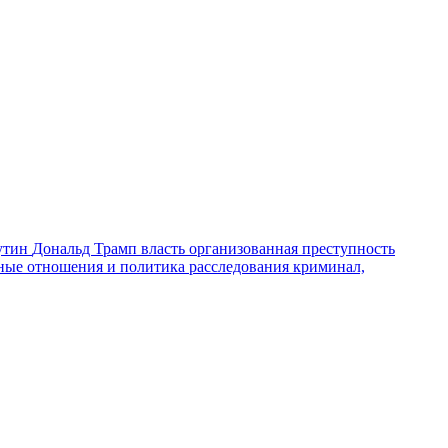
утин
Дональд Трамп
власть
организованная преступность
ные отношения и политика
расследования
криминал,