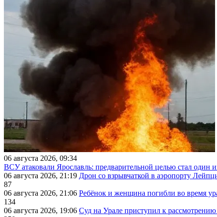
06 августа 2026, 09:34
ВСУ атаковали Ярославль: предварительной целью стал один
06 августа 2026, 21:19
Дрон со взрывчаткой в аэропорту Лейпци
87
06 августа 2026, 21:06
Ребёнок и женщина погибли во время ур
134
06 августа 2026, 19:06
Суд на Урале приступил к рассмотрени