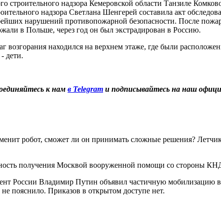
о строительного надзора Кемеровской области Танзиле Комково
оительного надзора Светлана Шенгерей составила акт обследо
бейших нарушений противопожарной безопасности. После пожар
ржали в Польше, через год он был экстрадирован в Россию.
г возгорания находился на верхнем этаже, где были расположен
- дети.
оединяйтесь к нам
в Telegram
и подписывайтесь на наш офиц
менит робот, сможет ли он принимать сложные решения? Летчик
ость получения Москвой вооруженной помощи со стороны КНДР
нт России Владимир Путин объявил частичную мобилизацию в ст
не пояснило. Приказов в открытом доступе нет.