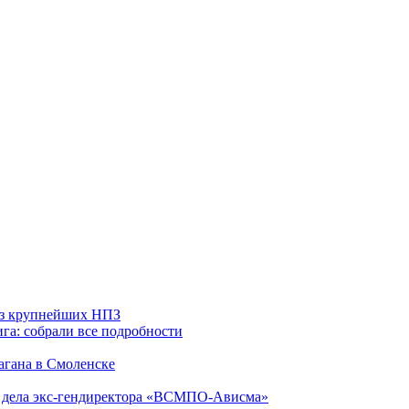
 из крупнейших НПЗ
га: собрали все подробности
агана в Смоленске
ю дела экс-гендиректора «ВСМПО-Ависма»