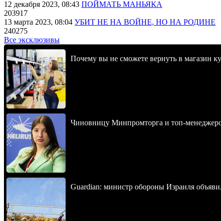
12 декабря 2023, 08:43
ПОЙМАТЬ МАНЬЯКА
203917
13 марта 2023, 08:04
УБИТ НЕ НА ВОЙНЕ, НО НА РОДИНЕ
240275
Все эксклюзивы
Почему вы не сможете вернуть в магазин к
Чиновницу Минпромторга и топ-менеджеров
Guardian: министр обороны Израиля объявил