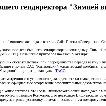
вшего гендиректора "Зимней 
уголовного дела бывшего гендиректора и совладельца "Зимней 
рукции ТРЦ. Оглашение приговора началось 5 октября.
ющих обстоятельствах: при посредничестве передал взятку нач
ействие в пользу ОАО "Кемеровский кондитерский комбинат" пр
 Кемерово", - процитировал судью
ТАСС
.
ассмотрению его уголовного дела о даче взятки главе регионал
лась за официальное оформление разрешительных документов на 
 в конце сентября 2020 года. Вишневского обвиняют в даче 7 м
ой области Танзиле Комковой. Это позволило Вишневскому осущ
предусматривал установку автоматических систем пожаротушения 