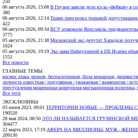
250
06 августа 2026, 15:08
В Грузии завели дело из-за «фейков» в с
380
06 августа 2026, 12:14
Трамп пригрозил тюрьмой допустившим 
422
06 августа 2026, 09:34
ВСУ атаковали Ярославль: предварител
3775
05 августа 2026, 21:38
Московский экс-депутат Харадизе получи
1024
05 августа 2026, 19:19
Экс-зама Набиуллиной в ЦБ Исаева объя
1552
Все новости
ГЛАВНЫЕ ТЕМЫ
космос
атака дронов, беспилотников, бпла
монархия, дворянств
личность известная / популярная / уважаемая / знаменитая / ис
преступления
мошенники
коррупция
миграционная политика,
Все теги
ЭКСКЛЮЗИВЫ
03 июня 2023, 09:01
ТЕРРИТОРИИ НОВЫЕ — ПРОБЛЕМЫ 
190520
28 мая 2024, 08:50
ЭТО ЛИ НАЗЫВАЕТСЯ ГРУЗИНСКОЙ М
304477
22 марта 2023, 17:19
АФЕРА НА МИЛЛИОНЫ. МУЖ - ЖЕН
209130