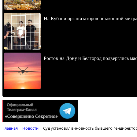
На Кубани организаторов незаконной мигра
Ростов-на-Дону и Белгород подверглись ма
Главная
Новости
Суд установил виновность бывшего гендиректор