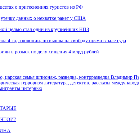
оцсетях о притеснениях туристов из РФ
утечку данных о нехватке ракет у США
ьной целью стал один из крупнейших НПЗ
ла 4 года колонии, но вышла на свободу прямо в зале суда
вили в розыск по делу хищения 4 млрд рублей
о, царская семья
шпионаж, разведка, контрразведка
Владимир П
торическая
терроризм
литература, детектив, рассказы
международ
 мигранты
интервью
СТАРЫЕ
ЕЧТОЙ?
ЩИНА