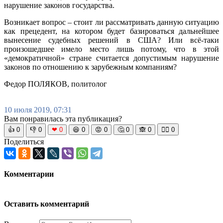
нарушение законов государства.
Возникает вопрос – стоит ли рассматривать данную ситуацию
как прецедент, на котором будет базироваться дальнейшее
вынесение судебных решений в США? Или всё-таки
произошедшее имело место лишь потому, что в этой
«демократичной» стране считается допустимым нарушение
законов по отношению к зарубежным компаниям?
Федор ПОЛЯКОВ, политолог
10 июля 2019, 07:31
Вам понравилась эта публикация?
👍
0
👎
0
❤
0
😆
0
😡
0
🤔
0
🙈
0
🧘‍♀️
0
Поделиться
Комментарии
Оставить комментарий