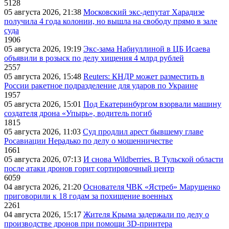
5128
05 августа 2026, 21:38
Московский экс-депутат Харадизе
получила 4 года колонии, но вышла на свободу прямо в зале
суда
1906
05 августа 2026, 19:19
Экс-зама Набиуллиной в ЦБ Исаева
объявили в розыск по делу хищения 4 млрд рублей
2557
05 августа 2026, 15:48
Reuters: КНДР может разместить в
России ракетное подразделение для ударов по Украине
1957
05 августа 2026, 15:01
Под Екатеринбургом взорвали машину
создателя дрона «Упырь», водитель погиб
1815
05 августа 2026, 11:03
Суд продлил арест бывшему главе
Росавиации Нерадько по делу о мошенничестве
1661
05 августа 2026, 07:13
И снова Wildberries. В Тульской области
после атаки дронов горит сортировочный центр
6059
04 августа 2026, 21:20
Основателя ЧВК «Ястреб» Марущенко
приговорили к 18 годам за похищение военных
2261
04 августа 2026, 15:17
Жителя Крыма задержали по делу о
производстве дронов при помощи 3D‑принтера