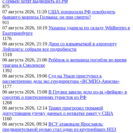
с семьей хотят выдворить из РФ
875
07 августа 2026, 11:20
США попросили РФ освободить
бывшего морпеха Гилмана: он при смерти?
911
07 августа 2026, 10:19
Украина ударила по складу Wildberries в
Екатеринбурге
1176
06 августа 2026, 21:19
Дрон со взрывчаткой в аэропорту
Лейпцига: собрали все подробности
1518
06 августа 2026, 21:06
Ребёнок и женщина погибли во время
урагана в Смоленске
1392
06 августа 2026, 19:06
Суд на Урале приступил к
рассмотрению дела экс-гендиректора «ВСМПО-Ависма»
1177
06 августа 2026, 15:08
В Грузии завели дело из-за «фейков» в
соцсетях о притеснениях туристов из РФ
1268
06 августа 2026, 12:14
Трамп пригрозил тюрьмой
допустившим утечку данных о нехватке ракет у США
1160
06 августа 2026, 09:34
ВСУ атаковали Ярославль:
предварительной целью стал один из крупнейших НПЗ