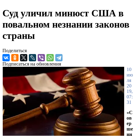
Суд уличил минюст США в
повальном незнании законов
страны
Поделиться
Подписаться на обновления
10
ию
ля
20
19,
07:
31
«С
ов
ер
ше
нн