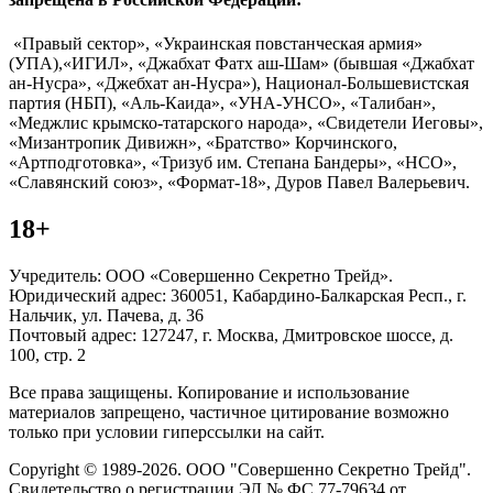
«Правый сектор», «Украинская повстанческая армия»
(УПА),«ИГИЛ», «Джабхат Фатх аш-Шам» (бывшая «Джабхат
ан-Нусра», «Джебхат ан-Нусра»), Национал-Большевистская
партия (НБП), «Аль-Каида», «УНА-УНСО», «Талибан»,
«Меджлис крымско-татарского народа», «Свидетели Иеговы»,
«Мизантропик Дивижн», «Братство» Корчинского,
«Артподготовка», «Тризуб им. Степана Бандеры», «НСО»,
«Славянский союз», «Формат-18», Дуров Павел Валерьевич.
18+
Учредитель: ООО «Совершенно Секретно Трейд».
Юридический адрес: 360051, Кабардино-Балкарская Респ., г.
Нальчик, ул. Пачева, д. 36
Почтовый адрес: 127247, г. Москва, Дмитровское шоссе, д.
100, стр. 2
Все права защищены. Копирование и использование
материалов запрещено, частичное цитирование возможно
только при условии гиперссылки на сайт.
Copyright © 1989-2026. ООО "Совершенно Секретно Трейд".
Свидетельство о регистрации ЭЛ № ФС 77-79634 от