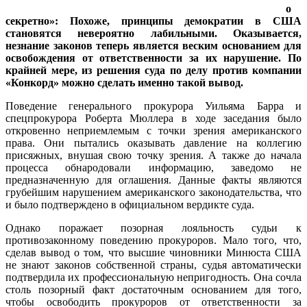
о
секретно»: Похоже, принципы демократии в США
становятся невероятно лабильными. Оказывается,
незнание законов теперь является веским основанием для
освобождения от ответственности за их нарушение. По
крайней мере, из решения суда по делу против компании
«Конкорд» можно сделать именно такой вывод.
Поведение генерального прокурора Уильяма Барра и
спецпрокурора Роберта Мюллера в ходе заседания было
откровенно неприемлемым с точки зрения американского
права. Они пытались оказывать давление на коллегию
присяжных, внушая свою точку зрения. А также до начала
процесса обнародовали информацию, заведомо не
предназначенную для оглашения. Данные факты являются
грубейшим нарушением американского законодательства, что
и было подтверждено в официальном вердикте суда.
Однако поражает позорная лояльность судьи к
противозаконному поведению прокуроров. Мало того, что,
сделав вывод о том, что высшие чиновники Минюста США
не знают законов собственной страны, судья автоматически
подтвердила их профессиональную непригодность. Она сочла
столь позорный факт достаточным основанием для того,
чтобы освободить прокуроров от ответственности за