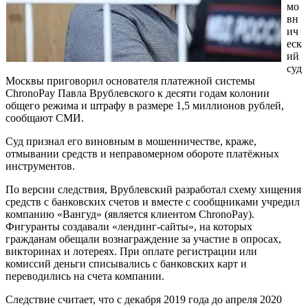
мо
вн
ич
еск
ий
суд
Москвы приговорил основателя платежной системы
ChronoPay Павла Врублевского к десяти годам колонии
общего режима и штрафу в размере 1,5 миллионов рублей,
сообщают СМИ.
Суд признал его виновным в мошенничестве, краже,
отмывании средств и неправомерном обороте платёжных
инструментов.
По версии следствия, Врублевский разработал схему хищения
средств с банковских счетов и вместе с сообщниками учредил
компанию «Вангуд» (является клиентом ChronoPay).
Фигуранты создавали «лендинг-сайты», на которых
гражданам обещали вознаграждение за участие в опросах,
викторинах и лотереях. При оплате регистрации или
комиссий деньги списывались с банковских карт и
переводились на счета компании.
Следствие считает, что с декабря 2019 года до апреля 2020