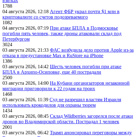
взятках
1788
04 августа 2026, 12:18
Агент ФБР украл почти $1 млн в
криптовалюте со счетов подозреваемого
1082
04 августа 2026, 07:19
При атаке БПЛА в Подмосковье
погибли пять человек, также дроны атаковали склад под
Петербургом
3024
03 августа 2026, 21:33
ФАС возбудила дело против Apple из-за
отказа в предустановке Max и RuStore на iPhone
1386
03 августа 2026, 14:42
Шесть человек погибли при атаке
БПЛА в Архипо-Осиповке, еще 40 пострадали
2500
03 августа 2026, 14:00
На Кубани организаторов незаконной
миграции приговорили к 22 годам на троих
1468
03 августа 2026, 11:39
Суд не разрешил властям Израиля
использовать крокодилов для охраны тюрем
1434
03 августа 2026, 08:45
Склад Wildberries загорелся после атаки
дронов во Владимирской области. Пострадал 1 человек
2001
03 августа 2026, 06:42
Трамп анонсировал переговоры между