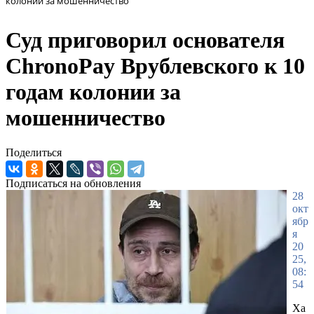
колонии за мошенничество
Суд приговорил основателя
ChronoPay Врублевского к 10
годам колонии за
мошенничество
Поделиться
Подписаться на обновления
28
окт
ябр
я
20
25,
08:
54
Ха