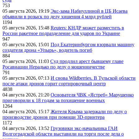
753
05 августа 2026, 19:19
Экс-зама Набиуллиной в ЦБ Исаева
объявили в розыск по делу хищения 4 млрд рублей
1194
05 августа 2026, 15:48
Reuters: КНДР может разместить в
России ракетное подразделение для ударов по Украине
947
05 августа 2026, 15:01
Под Екатеринбургом взорвали машину
создателя дрона «Упырь», водитель погиб
884
05 августа 2026, 11:03
Суд продлил арест бывшему главе
Росавиации Нерадько по делу о мошенничестве
791
05 августа 2026, 07:13
И снова Wildberries. В Тульской области
после атаки дронов горит сортировочный центр
4838
04 августа 2026, 21:20
Основателя ЧВК «Ястреб» Марущенко
приговорили к 18 годам за похищение военных
1264
04 августа 2026, 15:17
Жителя Крыма задержали по делу о
производстве дронов при помощи 3D‑принтера
1172
04 августа 2026, 13:52
Грузовики экс-начальника ГАИ
Волгоградской области выставили на торги после дела о