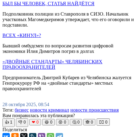
БЫЛ БЫ ЧЕЛОВЕК, СТАТЬЯ НАЙДЁТСЯ
Подполковник полиции из Ставрополя в СИЗО. Начальник
участковых Магомедкеримов утверждает, что его оговорили и
подставили.
ВСЕХ «КИНУЛ»?
Бывший омбудсмен по вопросам развития цифровой
экономики Илия Димитров погряз в долгах
«ДВОЙНЫЕ СТАНДАРТЫ» ЧЕЛЯБИНСКИХ
ПРАВООХРАНИТЕЛЕЙ
Предприниматель Дмитрий Кубарев из Челябинска жалуется
Генпрокурору РФ на «двойные стандарты» местных
правоохранителей
28 октября 2025, 08:54
Теги:
бизнес
новости криминал
новости происшествия
Вам понравилась эта публикация?
👍
1
👎
0
❤
0
😆
0
😡
0
🤔
0
🙈
0
🧘‍♀️
0
Поделиться