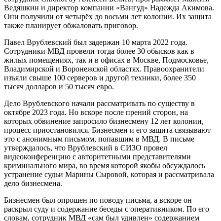
Ведяшкин и директор компании «Вангуд» Надежда Акимова.
Они получили от четырёх до восьми лет колонии. Их защита
также планирует обжаловать приговор.
Павел Врублевский был задержан 10 марта 2022 года.
Сотрудники МВД провели тогда более 30 обысков как в
жилых помещениях, так и в офисах в Москве, Подмосковье,
Владимирской и Воронежской областях. Правоохранители
изъяли свыше 100 серверов и другой техники, более 350
тысяч долларов и 50 тысяч евро.
Дело Врублевского начали рассматривать по существу в
октябре 2023 года. Но вскоре после прений сторон, на
которых обвинение запросило бизнесмену 12 лет колонии,
процесс приостановился. Бизнесмен и его защита связывают
это с анонимным письмом, попавшим в МВД. В письме
утверждалось, что Врублевский в СИЗО провел
видеоконференцию с авторитетными представителями
криминального мира, во время которой якобы обсуждалось
устранение судьи Марины Сыровой, которая и рассматривала
дело бизнесмена.
Бизнесмен был опрошен по поводу письма, а вскоре он
раскрыл суду и содержание беседы с оперативником. По его
словам, сотрудник МВД «сам был удивлен» содержанием