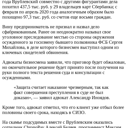
года Врублевский совместно с другими фигурантами дела
похитил 437,5 тыс. руб. у 29 владельцев карт Сбербанка; с
февраля по апрель 2020 года аналогичным образом было
похищено 97,3 тыс. руб. со счетов еще восьми граждан.
Вину предприниматель не признал и назвал дело
сфабрикованным. Ранее он неоднократно называл свое
уголовное преследование местью со стороны окружения
осужденного за госизмену бывшего полковника ФСБ Сергея
Михайлова, в деле которого бизнесмен выступил одним из
ключевых свидетелей обвинения.
Адвокаты бизнесмена заявили, что приговор будет обжалован,
но окончательное решение будет принято после получения на
руки полного текста решения суда и консультации с
осужденными.
«Защита считает наказание чрезмерным, так как
факт совершения преступления в суде не был
доказан», — заявил адвокат Александр Иноядов.
Кроме того, адвокат отметил, что его клиент уже отбыл более
половины своего срока, находясь в СИЗО.
На скамье подсудимых вместе с Врублевским оказались
сотрудник ChronoPay Алексей Беляев, программист Максим