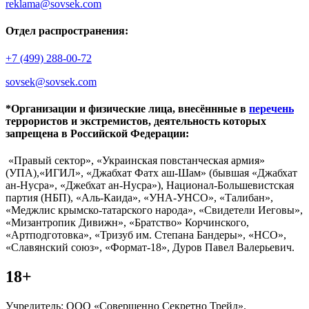
reklama@sovsek.com
Отдел распространения:
+7 (499) 288-00-72
sovsek@sovsek.com
*Организации и физические лица, внесённные в
перечень
террористов и экстремистов, деятельность которых
запрещена в Российской Федерации:
«Правый сектор», «Украинская повстанческая армия»
(УПА),«ИГИЛ», «Джабхат Фатх аш-Шам» (бывшая «Джабхат
ан-Нусра», «Джебхат ан-Нусра»), Национал-Большевистская
партия (НБП), «Аль-Каида», «УНА-УНСО», «Талибан»,
«Меджлис крымско-татарского народа», «Свидетели Иеговы»,
«Мизантропик Дивижн», «Братство» Корчинского,
«Артподготовка», «Тризуб им. Степана Бандеры», «НСО»,
«Славянский союз», «Формат-18», Дуров Павел Валерьевич.
18+
Учредитель: ООО «Совершенно Секретно Трейд».