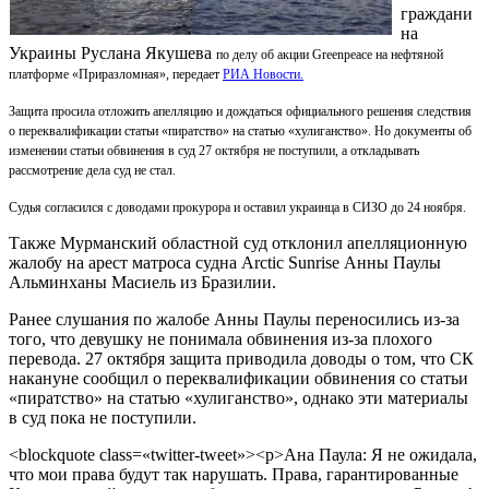
граждани
на
Украины Руслана Якушева
по делу об акции Greenpeace на нефтяной
платформе «Приразломная», передает
РИА Новости.
Защита просила отложить апелляцию и дождаться официального решения следствия
о переквалификации статьи «пиратство» на статью «хулиганство». Но документы об
изменении статьи обвинения в суд 27 октября не поступили, а откладывать
рассмотрение дела суд не стал.
Судья согласился с доводами прокурора и оставил украинца в СИЗО до 24 ноября.
Также Мурманский областной суд отклонил апелляционную
жалобу на арест матроса судна Arctic Sunrise Анны Паулы
Альминханы Масиель из Бразилии.
Ранее слушания по жалобе Анны Паулы переносились из-за
того, что девушку не понимала обвинения из-за плохого
перевода. 27 октября защита приводила доводы о том, что СК
накануне сообщил о переквалификации обвинения со статьи
«пиратство» на статью «хулиганство», однако эти материалы
в суд пока не поступили.
<blockquote class=«twitter-tweet»><p>Ана Паула: Я не ожидала,
что мои права будут так нарушать. Права, гарантированные