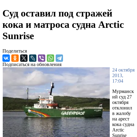
Суд оставил под стражей
кока и матроса судна Arctic
Sunrise
Поделиться
Подписаться на обновления
24 октября
2013,
17:04
Мурманск
ий суд 27
октября
отклонил
в жалобу
на арест
кока судна
Arctic
Sunrise