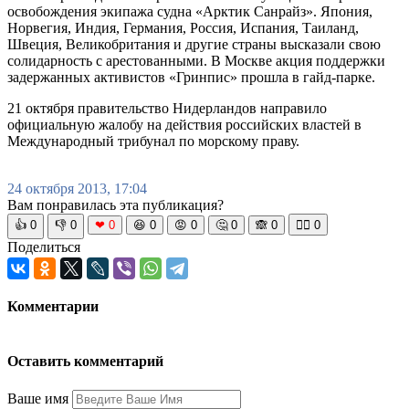
освобождения экипажа судна «Арктик Санрайз». Япония,
Норвегия, Индия, Германия, Россия, Испания, Таиланд,
Швеция, Великобритания и другие страны высказали свою
солидарность с арестованными. В Москве акция поддержки
задержанных активистов «Гринпис» прошла в гайд-парке.
21 октября правительство Нидерландов направило
официальную жалобу на действия российских властей в
Международный трибунал по морскому праву.
24 октября 2013, 17:04
Вам понравилась эта публикация?
👍
0
👎
0
❤
0
😆
0
😡
0
🤔
0
🙈
0
🧘‍♀️
0
Поделиться
Комментарии
Оставить комментарий
Ваше имя