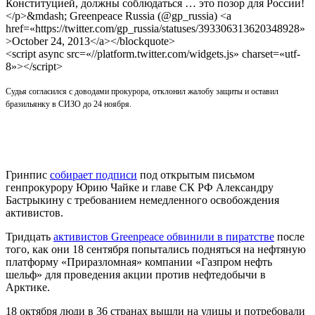
Конституцией, должны соблюдаться … это позор для России!
</p>&mdash; Greenpeace Russia (@gp_russia) <a
href=«https://twitter.com/gp_russia/statuses/393306313620348928»
>October 24, 2013</a></blockquote>
<script async src=«//platform.twitter.com/widgets.js» charset=«utf-
8»></script>
Судья согласился с доводами прокурора, отклонил жалобу защиты и оставил
бразильянку в СИЗО до 24 ноября.
Гринпис
собирает подписи
под открытым письмом
генпрокурору Юрию Чайке и главе СК РФ Александру
Бастрыкину с требованием немедленного освобождения
активистов.
Тридцать
активистов Greenpeace обвинили в пиратстве
после
того, как они 18 сентября попытались подняться на нефтяную
платформу «Приразломная» компании «Газпром нефть
шельф» для проведения акции против нефтедобычи в
Арктике.
18 октября люди в 36 странах вышли на улицы и потребовали