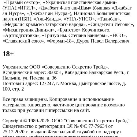
«Правый сектор», «Украинская повстанческая армия»
(УПА),«ИГИЛ», «Джабхат Фатх аш-Шам» (бывшая «Джабхат
ан-Нусра», «Джебхат ан-Нусра»), Национал-Большевистская
партия (НБП), «Аль-Каида», «УНА-УНСО», «Талибан»,
«Меджлис крымско-татарского народа», «Свидетели Иеговы»,
«Мизантропик Дивижн», «Братство» Корчинского,
«Артподготовка», «Тризуб им. Степана Бандеры», «НСО»,
«Славянский союз», «Формат-18», Дуров Павел Валерьевич.
18+
Учредитель: ООО «Совершенно Секретно Трейд».
Юридический адрес: 360051, Кабардино-Балкарская Респ., г.
Нальчик, ул. Пачева, д. 36
Почтовый адрес: 127247, г. Москва, Дмитровское шоссе, д.
100, стр. 2
Все права защищены. Копирование и использование
материалов запрещено, частичное цитирование возможно
только при условии гиперссылки на сайт.
Copyright © 1989-2026. ООО "Совершенно Секретно Трейд".
Свидетельство о регистрации ЭЛ № ФС 77-79634 от
25.12.2020 г., выдано Федеральной службой по надзору в