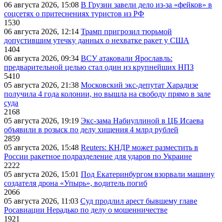
06 августа 2026, 15:08
В Грузии завели дело из-за «фейков» в
соцсетях о притеснениях туристов из РФ
1530
06 августа 2026, 12:14
Трамп пригрозил тюрьмой
допустившим утечку данных о нехватке ракет у США
1404
06 августа 2026, 09:34
ВСУ атаковали Ярославль:
предварительной целью стал один из крупнейших НПЗ
5410
05 августа 2026, 21:38
Московский экс-депутат Харадизе
получила 4 года колонии, но вышла на свободу прямо в зале
суда
2168
05 августа 2026, 19:19
Экс-зама Набиуллиной в ЦБ Исаева
объявили в розыск по делу хищения 4 млрд рублей
2859
05 августа 2026, 15:48
Reuters: КНДР может разместить в
России ракетное подразделение для ударов по Украине
2222
05 августа 2026, 15:01
Под Екатеринбургом взорвали машину
создателя дрона «Упырь», водитель погиб
2066
05 августа 2026, 11:03
Суд продлил арест бывшему главе
Росавиации Нерадько по делу о мошенничестве
1921