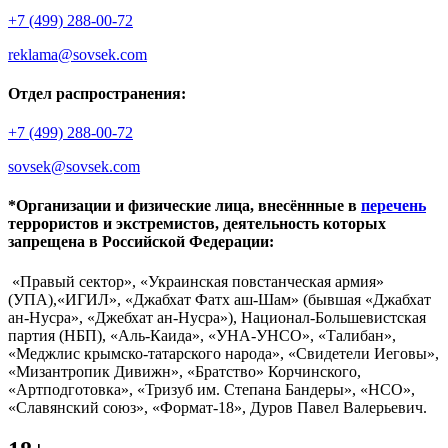
+7 (499) 288-00-72
reklama@sovsek.com
Отдел распространения:
+7 (499) 288-00-72
sovsek@sovsek.com
*Организации и физические лица, внесённные в
перечень
террористов и экстремистов, деятельность которых
запрещена в Российской Федерации:
«Правый сектор», «Украинская повстанческая армия»
(УПА),«ИГИЛ», «Джабхат Фатх аш-Шам» (бывшая «Джабхат
ан-Нусра», «Джебхат ан-Нусра»), Национал-Большевистская
партия (НБП), «Аль-Каида», «УНА-УНСО», «Талибан»,
«Меджлис крымско-татарского народа», «Свидетели Иеговы»,
«Мизантропик Дивижн», «Братство» Корчинского,
«Артподготовка», «Тризуб им. Степана Бандеры», «НСО»,
«Славянский союз», «Формат-18», Дуров Павел Валерьевич.