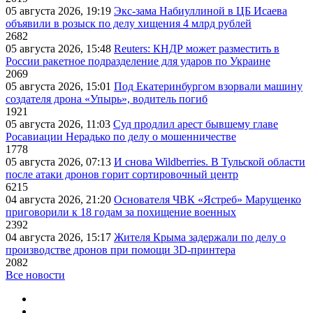
05 августа 2026, 19:19
Экс-зама Набиуллиной в ЦБ Исаева
объявили в розыск по делу хищения 4 млрд рублей
2682
05 августа 2026, 15:48
Reuters: КНДР может разместить в
России ракетное подразделение для ударов по Украине
2069
05 августа 2026, 15:01
Под Екатеринбургом взорвали машину
создателя дрона «Упырь», водитель погиб
1921
05 августа 2026, 11:03
Суд продлил арест бывшему главе
Росавиации Нерадько по делу о мошенничестве
1778
05 августа 2026, 07:13
И снова Wildberries. В Тульской области
после атаки дронов горит сортировочный центр
6215
04 августа 2026, 21:20
Основателя ЧВК «Ястреб» Марущенко
приговорили к 18 годам за похищение военных
2392
04 августа 2026, 15:17
Жителя Крыма задержали по делу о
производстве дронов при помощи 3D‑принтера
2082
Все новости