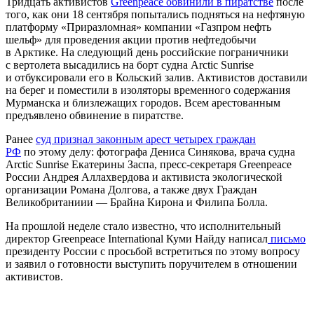
Тридцать активистов
Greenpeace обвинили в пиратстве
после
того, как они 18 сентября попытались подняться на нефтяную
платформу «Приразломная» компании «Газпром нефть
шельф» для проведения акции против нефтедобычи
в Арктике. На следующий день российские пограничники
с вертолета высадились на борт судна Arctic Sunrise
и отбуксировали его в Кольский залив. Активистов доставили
на берег и поместили в изоляторы временного содержания
Мурманска и близлежащих городов. Всем арестованным
предъявлено обвинение в пиратстве.
Ранее
суд признал законным арест четырех граждан
РФ
по этому делу: фотографа Дениса Синякова, врача судна
Arctic Sunrise Екатерины Заспа, пресс-секретаря Greenpeace
России Андрея Аллахвердова и активиста экологической
организации Романа Долгова, а также двух Граждан
Великобританиии — Брайна Кирона и Филипа Болла.
На прошлой неделе стало известно, что исполнительный
директор Greenpeace International Куми Найду написал
письмо
президенту России с просьбой встретиться по этому вопросу
и заявил о готовности выступить поручителем в отношении
активистов.