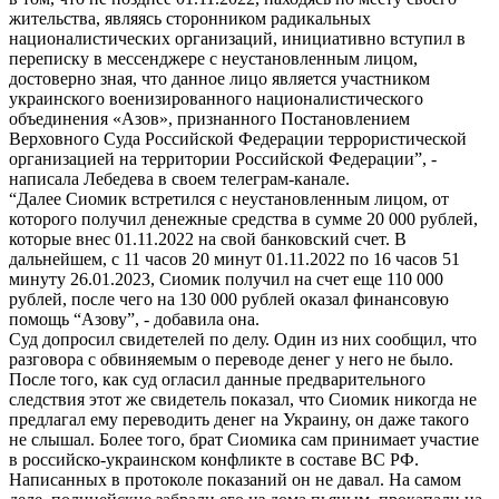
жительства, являясь сторонником радикальных
националистических организаций, инициативно вступил в
переписку в мессенджере с неустановленным лицом,
достоверно зная, что данное лицо является участником
украинского военизированного националистического
объединения «Азов», признанного Постановлением
Верховного Суда Российской Федерации террористической
организацией на территории Российской Федерации”, -
написала Лебедева в своем телеграм-канале.
“Далее Сиомик встретился с неустановленным лицом, от
которого получил денежные средства в сумме 20 000 рублей,
которые внес 01.11.2022 на свой банковский счет. В
дальнейшем, с 11 часов 20 минут 01.11.2022 по 16 часов 51
минуту 26.01.2023, Сиомик получил на счет еще 110 000
рублей, после чего на 130 000 рублей оказал финансовую
помощь “Азову”, - добавила она.
Суд допросил свидетелей по делу. Один из них сообщил, что
разговора с обвиняемым о переводе денег у него не было.
После того, как суд огласил данные предварительного
следствия этот же свидетель показал, что Сиомик никогда не
предлагал ему переводить денег на Украину, он даже такого
не слышал. Более того, брат Сиомика сам принимает участие
в российско-украинском конфликте в составе ВС РФ.
Написанных в протоколе показаний он не давал. На самом