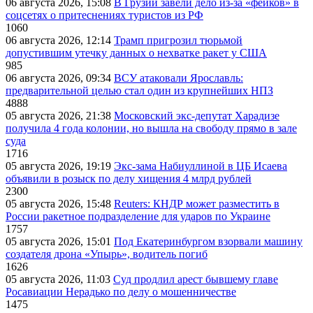
06 августа 2026, 15:08
В Грузии завели дело из-за «фейков» в
соцсетях о притеснениях туристов из РФ
1060
06 августа 2026, 12:14
Трамп пригрозил тюрьмой
допустившим утечку данных о нехватке ракет у США
985
06 августа 2026, 09:34
ВСУ атаковали Ярославль:
предварительной целью стал один из крупнейших НПЗ
4888
05 августа 2026, 21:38
Московский экс-депутат Харадизе
получила 4 года колонии, но вышла на свободу прямо в зале
суда
1716
05 августа 2026, 19:19
Экс-зама Набиуллиной в ЦБ Исаева
объявили в розыск по делу хищения 4 млрд рублей
2300
05 августа 2026, 15:48
Reuters: КНДР может разместить в
России ракетное подразделение для ударов по Украине
1757
05 августа 2026, 15:01
Под Екатеринбургом взорвали машину
создателя дрона «Упырь», водитель погиб
1626
05 августа 2026, 11:03
Суд продлил арест бывшему главе
Росавиации Нерадько по делу о мошенничестве
1475