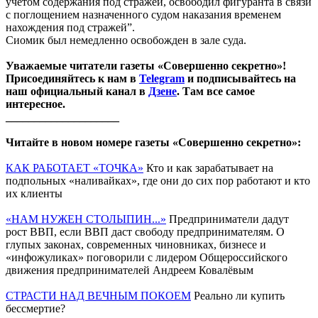
учетом содержания под стражей, освободил фигуранта в связи
с поглощением назначенного судом наказания временем
нахождения под стражей”.
Сиомик был немедленно освобожден в зале суда.
Уважаемые читатели газеты «Совершенно секретно»!
Присоединяйтесь к нам в
Telegram
и подписывайтесь на
наш официальный канал в
Дзене
. Там все самое
интересное.
____________________
Читайте в новом номере газеты «Совершенно секретно»:
КАК РАБОТАЕТ «ТОЧКА»
Кто и как зарабатывает на
подпольных «наливайках», где они до сих пор работают и кто
их клиенты
«НАМ НУЖЕН СТОЛЫПИН...»
Предприниматели дадут
рост ВВП, если ВВП даст свободу предпринимателям. О
глупых законах, современных чиновниках, бизнесе и
«инфожуликах» поговорили с лидером Общероссийского
движения предпринимателей Андреем Ковалёвым
СТРАСТИ НАД ВЕЧНЫМ ПОКОЕМ
Реально ли купить
бессмертие?