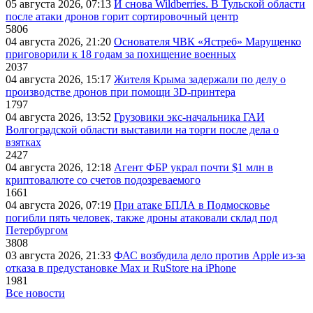
05 августа 2026, 07:13
И снова Wildberries. В Тульской области
после атаки дронов горит сортировочный центр
5806
04 августа 2026, 21:20
Основателя ЧВК «Ястреб» Марущенко
приговорили к 18 годам за похищение военных
2037
04 августа 2026, 15:17
Жителя Крыма задержали по делу о
производстве дронов при помощи 3D‑принтера
1797
04 августа 2026, 13:52
Грузовики экс-начальника ГАИ
Волгоградской области выставили на торги после дела о
взятках
2427
04 августа 2026, 12:18
Агент ФБР украл почти $1 млн в
криптовалюте со счетов подозреваемого
1661
04 августа 2026, 07:19
При атаке БПЛА в Подмосковье
погибли пять человек, также дроны атаковали склад под
Петербургом
3808
03 августа 2026, 21:33
ФАС возбудила дело против Apple из-за
отказа в предустановке Max и RuStore на iPhone
1981
Все новости