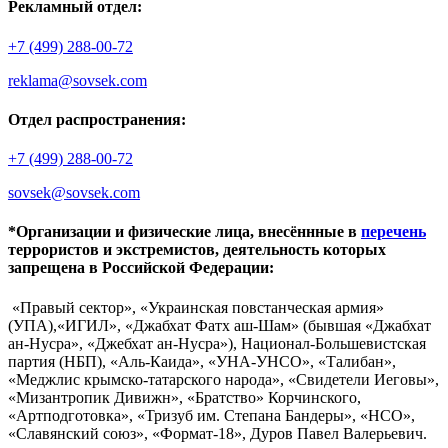
Рекламный отдел:
+7 (499) 288-00-72
reklama@sovsek.com
Отдел распространения:
+7 (499) 288-00-72
sovsek@sovsek.com
*Организации и физические лица, внесённные в
перечень
террористов и экстремистов, деятельность которых
запрещена в Российской Федерации:
«Правый сектор», «Украинская повстанческая армия»
(УПА),«ИГИЛ», «Джабхат Фатх аш-Шам» (бывшая «Джабхат
ан-Нусра», «Джебхат ан-Нусра»), Национал-Большевистская
партия (НБП), «Аль-Каида», «УНА-УНСО», «Талибан»,
«Меджлис крымско-татарского народа», «Свидетели Иеговы»,
«Мизантропик Дивижн», «Братство» Корчинского,
«Артподготовка», «Тризуб им. Степана Бандеры», «НСО»,
«Славянский союз», «Формат-18», Дуров Павел Валерьевич.