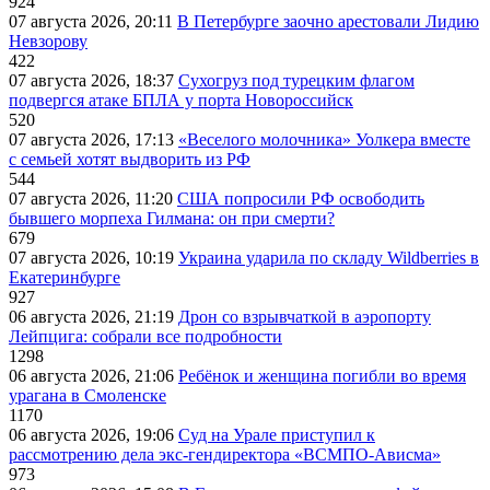
924
07 августа 2026, 20:11
В Петербурге заочно арестовали Лидию
Невзорову
422
07 августа 2026, 18:37
Сухогруз под турецким флагом
подвергся атаке БПЛА у порта Новороссийск
520
07 августа 2026, 17:13
«Веселого молочника» Уолкера вместе
с семьей хотят выдворить из РФ
544
07 августа 2026, 11:20
США попросили РФ освободить
бывшего морпеха Гилмана: он при смерти?
679
07 августа 2026, 10:19
Украина ударила по складу Wildberries в
Екатеринбурге
927
06 августа 2026, 21:19
Дрон со взрывчаткой в аэропорту
Лейпцига: собрали все подробности
1298
06 августа 2026, 21:06
Ребёнок и женщина погибли во время
урагана в Смоленске
1170
06 августа 2026, 19:06
Суд на Урале приступил к
рассмотрению дела экс-гендиректора «ВСМПО-Ависма»
973