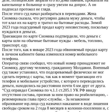
деле, полицейские забрали его из дома пьяным, прокапали на
капельнице в больнице и сразу увезли на допрос. А он
подписал протокол не глядя.
После этого суд начал разбираться в переводами. Жена
Сиомика сказала, что регулярно давала мужу деньги, чтобы
тот клал их на карту и тратил на бытовые расходы. Зимой
2023 года подсудимый продал карту неизвестному, поскольку
нуждался в деньгах.
Транзакции по карте Сиомика подтвердили, что деньги с
карты шли на обычные бытовые нужды - мебель, топливо,
транспорт, еду.
После того, как в январе 2023 года обвиняемый продал карту
в личном кабинете банка изменился номер мобильного
телефона.
Оператор связи сообщил, что новый номер принадлежит не
Сиомику, другому человеку, гражданину Молдавии. Военный
суд также установил, что подозреваемый физически не мог
сделать перевод с карты, так как в момент транзакции его
телефон и мобильное устройство, с которого переводились
деньги, находились на расстоянии почти 6 км друг от друга.
“Суд оправдал Сиомика по ч.1.1 ст.205.1 УК РФ ввиду
отсутствия состава, признав за ним право на реабилитацию, -
резюмировала глава пресс-службы. - За незаконное
образование юр.лица суд назначил наказание в виде лишения
свободы сроком на 2 года 8 месяцев в колонии-поселении и, с