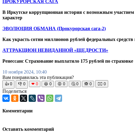
ПРОКУРОРСКАЯ САГА
В Иркутске коррупционная история с возможным участием
характер
ЭВОЛЮЦИЯ ОБМАНА (Прокурорская сага-2)
Как украсть сотни миллионов рублей федеральных средств 
АТТРАКЦИОН НЕВИДАННОЙ «ЩЕДРОСТИ»
Ренессанс Страхование выплатило 175 рублей по страховке
10 ноября 2024, 10:40
Вам понравилась эта публикация?
👍
0
👎
0
❤
0
😆
0
😡
0
🤔
0
🙈
0
🧘‍♀️
0
Поделиться
Комментарии
Оставить комментарий