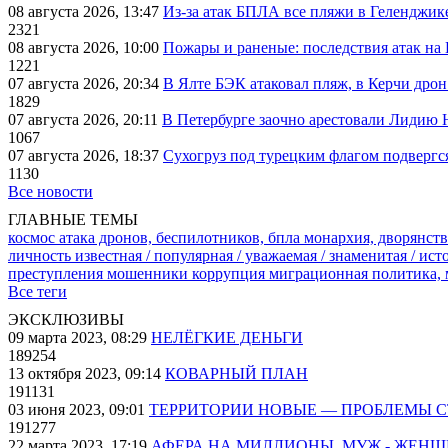
08 августа 2026, 13:47
Из-за атак БПЛА все пляжи в Геленджик
2321
08 августа 2026, 10:00
Пожары и раненые: последствия атак на
1221
07 августа 2026, 20:34
В Ялте БЭК атаковал пляж, в Керчи дрон
1829
07 августа 2026, 20:11
В Петербурге заочно арестовали Лидию 
1067
07 августа 2026, 18:37
Сухогруз под турецким флагом подвергс
1130
Все новости
ГЛАВНЫЕ ТЕМЫ
космос
атака дронов, беспилотников, бпла
монархия, дворянств
личность известная / популярная / уважаемая / знаменитая / ис
преступления
мошенники
коррупция
миграционная политика,
Все теги
ЭКСКЛЮЗИВЫ
09 марта 2023, 08:29
НЕЛЁГКИЕ ДЕНЬГИ
189254
13 октября 2023, 09:14
КОВАРНЫЙ ПЛАН
191131
03 июня 2023, 09:01
ТЕРРИТОРИИ НОВЫЕ — ПРОБЛЕМЫ 
191277
22 марта 2023, 17:19
АФЕРА НА МИЛЛИОНЫ. МУЖ - ЖЕН