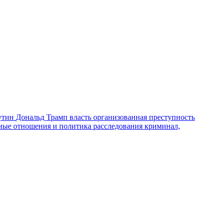
утин
Дональд Трамп
власть
организованная преступность
ные отношения и политика
расследования
криминал,