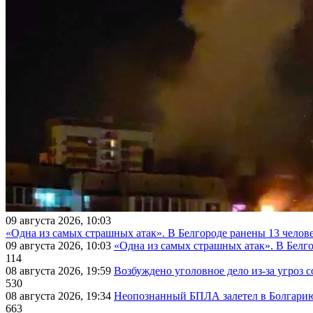
09 августа 2026, 10:03
«Одна из самых страшных атак». В Белгороде ранены 13 челове
09 августа 2026, 10:03
«Одна из самых страшных атак». В Белго
114
08 августа 2026, 19:59
Возбуждено уголовное дело из-за угроз 
530
08 августа 2026, 19:34
Неопознанный БПЛА залетел в Болгарию 
663