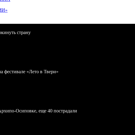
МИ»
окинуть страну
на фестивале «Лето в Твери»
Архипо-Осиповке, еще 40 пострадали