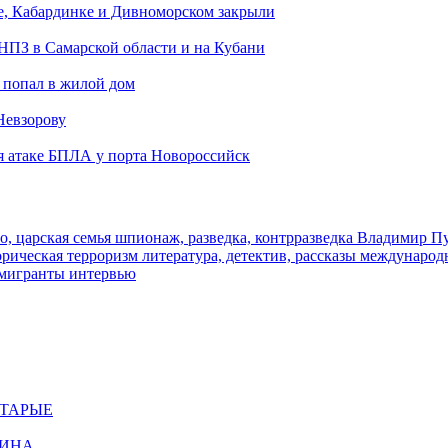
е, Кабардинке и Дивноморском закрыли
 НПЗ в Самарской области и на Кубани
 попал в жилой дом
Невзорову
я атаке БПЛА у порта Новороссийск
о, царская семья
шпионаж, разведка, контрразведка
Владимир П
торическая
терроризм
литература, детектив, рассказы
международ
 мигранты
интервью
СТАРЫЕ
ЩИНА