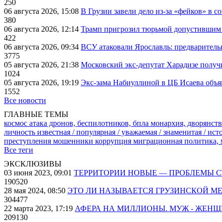
250
06 августа 2026, 15:08
В Грузии завели дело из-за «фейков» в с
380
06 августа 2026, 12:14
Трамп пригрозил тюрьмой допустившим 
422
06 августа 2026, 09:34
ВСУ атаковали Ярославль: предварител
3775
05 августа 2026, 21:38
Московский экс-депутат Харадизе получи
1024
05 августа 2026, 19:19
Экс-зама Набиуллиной в ЦБ Исаева объя
1552
Все новости
ГЛАВНЫЕ ТЕМЫ
космос
атака дронов, беспилотников, бпла
монархия, дворянств
личность известная / популярная / уважаемая / знаменитая / ис
преступления
мошенники
коррупция
миграционная политика,
Все теги
ЭКСКЛЮЗИВЫ
03 июня 2023, 09:01
ТЕРРИТОРИИ НОВЫЕ — ПРОБЛЕМЫ 
190520
28 мая 2024, 08:50
ЭТО ЛИ НАЗЫВАЕТСЯ ГРУЗИНСКОЙ М
304477
22 марта 2023, 17:19
АФЕРА НА МИЛЛИОНЫ. МУЖ - ЖЕН
209130