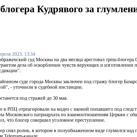
-блогера Кудрявого за глумлени
преля 2023, 13:34
браженский суд Москвы на два месяца арестовал треш-блогера С
рантом дела об оскорблении чувств верующих и изготовлении 
сдикции".
айонном суде города Москвы заключен под стражу блогер Базаро
ой", - уточнили в судебной инстанции.
станется под стражей до 30 мая.
е в РПЦ отреагировали на видео с иконой попавшего под следст
ла Московского патриархата по взаимоотношениям Церкви с об
ил, что блогер совершил уголовное преступление.
ер снял ролик, в котором в полуобнаженном виде глумился над 
м Telegram-канале.