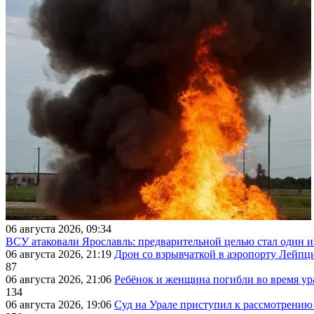
06 августа 2026, 09:34
ВСУ атаковали Ярославль: предварительной целью стал один
06 августа 2026, 21:19
Дрон со взрывчаткой в аэропорту Лейпци
87
06 августа 2026, 21:06
Ребёнок и женщина погибли во время ур
134
06 августа 2026, 19:06
Суд на Урале приступил к рассмотрени