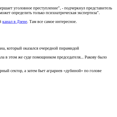
вершает уголовное преступление", - подчеркнул представитель
 может определить только психиатрическая экспертиза".
ый
канал в Дзене
. Там все самое интересное.
на, который оказался очередной пирамидой
тала в этом же суде помощником председателя... Ракову было
ный сектор, а затем бьет аграриев «дубиной» по голове