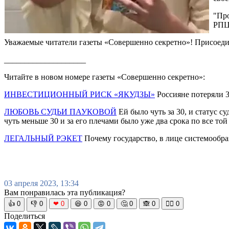
"Про
РПЦ.
Уважаемые читатели газеты «Совершенно секретно»! Присоеди
____________________
Читайте в новом номере газеты «Совершенно секретно»:
ИНВЕСТИЦИОННЫЙ РИСК «ЯКУДЗЫ»
Россияне потеряли 3
ЛЮБОВЬ СУДЬИ ПАУКОВОЙ
Ей было чуть за 30, и статус су
чуть меньше 30 и за его плечами было уже два срока по все той 
ЛЕГАЛЬНЫЙ РЭКЕТ
Почему государство, в лице системообра
03 апреля 2023, 13:34
Вам понравилась эта публикация?
👍
0
👎
0
❤
0
😆
0
😡
0
🤔
0
🙈
0
🧘‍♀️
0
Поделиться