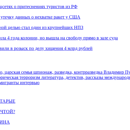
оцсетях о притеснениях туристов из РФ
утечку данных о нехватке ракет у США
ьной целью стал один из крупнейших НПЗ
ла 4 года колонии, но вышла на свободу прямо в зале суда
вили в розыск по делу хищения 4 млрд рублей
о, царская семья
шпионаж, разведка, контрразведка
Владимир П
торическая
терроризм
литература, детектив, рассказы
международ
 мигранты
интервью
СТАРЫЕ
ЕЧТОЙ?
ЩИНА