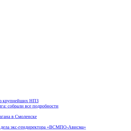
 из крупнейших НПЗ
га: собрали все подробности
агана в Смоленске
ю дела экс-гендиректора «ВСМПО-Ависма»