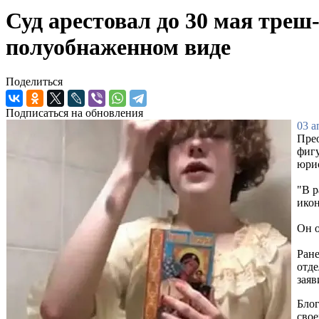
Суд арестовал до 30 мая треш
полуобнаженном виде
Поделиться
Подписаться на обновления
03 а
Прео
фигу
юри
"В р
икон
Он о
Ране
отде
заяв
Блог
свое