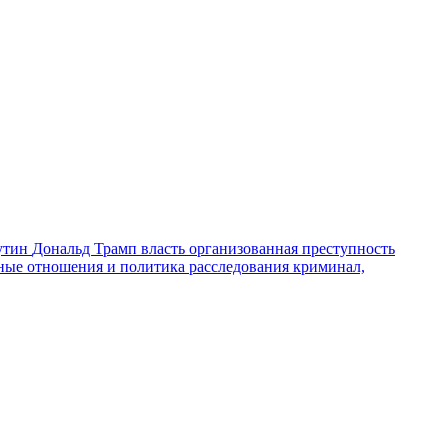
утин
Дональд Трамп
власть
организованная преступность
ные отношения и политика
расследования
криминал,