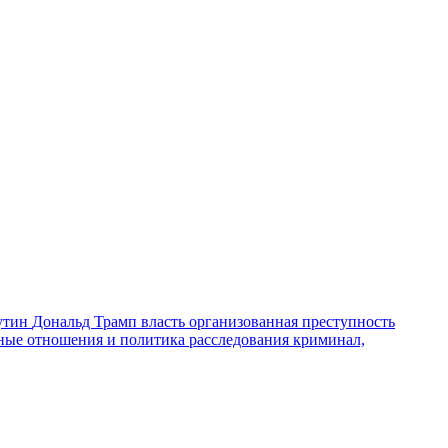
утин
Дональд Трамп
власть
организованная преступность
ные отношения и политика
расследования
криминал,