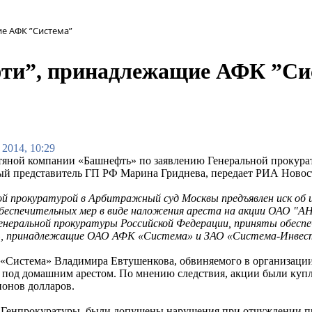
е АФК ”Система”
фти”, принадлежащие АФК ”Си
 2014, 10:29
яной компании «Башнефть» по заявлению Генеральной прокурат
й представитель ГП РФ Марина Гриднева, передает РИА Новос
ой прокуратурой в Арбитражный суд Москвы предъявлен иск об 
беспечительных мер в виде наложения ареста на акции ОАО 
Генеральной прокуратуры Российской Федерации, приняты обес
, принадлежащие ОАО АФК «Система» и ЗАО «Система-Инвес
«Система» Владимира Евтушенкова, обвиняемого в организации
л под домашним арестом. По мнению следствия, акции были купл
ионов долларов.
Генпрокуратуры, были допущены нарушения при отчуждении п