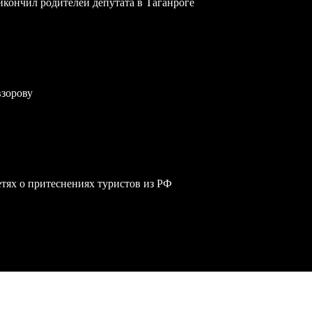
икончил родителей депутата в Таганроге
взорову
сетях о притеснениях туристов из РФ