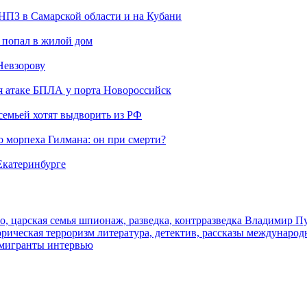
 НПЗ в Самарской области и на Кубани
 попал в жилой дом
Невзорову
я атаке БПЛА у порта Новороссийск
семьей хотят выдворить из РФ
морпеха Гилмана: он при смерти?
 Екатеринбурге
о, царская семья
шпионаж, разведка, контрразведка
Владимир П
торическая
терроризм
литература, детектив, рассказы
международ
 мигранты
интервью