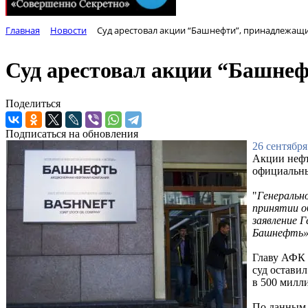
Главная
Новости
Суд арестовал акции “Башнефти”, принадлежащи
Суд арестовал акции “Башне
Поделиться
Подписаться на обновления
26 сентября
Акции нефт
официальны
"
Генеральн
принятии о
заявление 
Башнефть»
Главу АФК 
суд остави
в 500 милл
По данным 