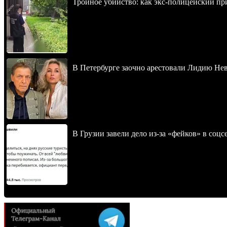
Тройное убийство: как экс-полицейский пр
В Петербурге заочно арестовали Лидию Не
В Грузии завели дело из-за «фейков» в соц