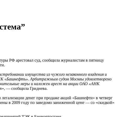
стема”
уры РФ арестовал суд, сообщила журналистам в пятницу
ти.
истребовании имущества из чужого незаконного владения и
"АНК «Башнефть». Арбитражным судом Москвы удовлетворено
печительные меры и наложен арест на акции ОАО «АНК
т
», — сообщила Гриднева.
 легализации денег при продаже акций «Башнефти» в четверг
ены в 2009 году по заведомо заниженной цене — со «скидкой»
редприятий ТЭК в Башкортостане.