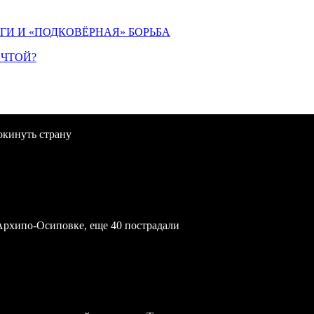
ИГИ И «ПОДКОВЁРНАЯ» БОРЬБА
ЕЧТОЙ?
окинуть страну
Архипо-Осиповке, еще 40 пострадали