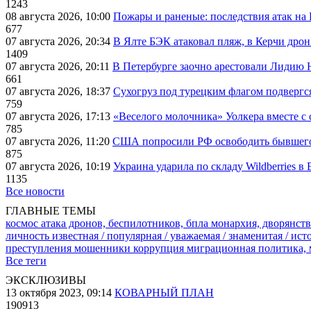
1243
08 августа 2026, 10:00
Пожары и раненые: последствия атак на
677
07 августа 2026, 20:34
В Ялте БЭК атаковал пляж, в Керчи дрон
1409
07 августа 2026, 20:11
В Петербурге заочно арестовали Лидию 
661
07 августа 2026, 18:37
Сухогруз под турецким флагом подвергс
759
07 августа 2026, 17:13
«Веселого молочника» Уолкера вместе с 
785
07 августа 2026, 11:20
США попросили РФ освободить бывшего 
875
07 августа 2026, 10:19
Украина ударила по складу Wildberries в
1135
Все новости
ГЛАВНЫЕ ТЕМЫ
космос
атака дронов, беспилотников, бпла
монархия, дворянств
личность известная / популярная / уважаемая / знаменитая / ис
преступления
мошенники
коррупция
миграционная политика,
Все теги
ЭКСКЛЮЗИВЫ
13 октября 2023, 09:14
КОВАРНЫЙ ПЛАН
190913