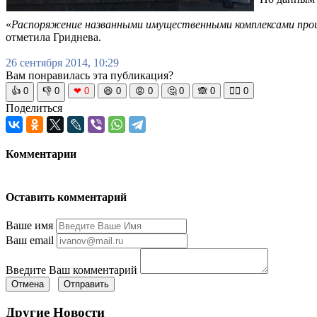
«
Распоряжение названными имущественными комплексами произ
отметила Гриднева.
26 сентября 2014, 10:29
Вам понравилась эта публикация?
👍
0
👎
0
❤
0
😆
0
😡
0
🤔
0
🙈
0
🧘‍♀️
0
Поделиться
Комментарии
Оставить комментарий
Ваше имя
Ваш email
Введите Ваш комментарий
Отмена
Отправить
Другие Новости