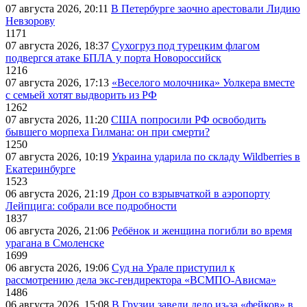
07 августа 2026, 20:11
В Петербурге заочно арестовали Лидию
Невзорову
1171
07 августа 2026, 18:37
Сухогруз под турецким флагом
подвергся атаке БПЛА у порта Новороссийск
1216
07 августа 2026, 17:13
«Веселого молочника» Уолкера вместе
с семьей хотят выдворить из РФ
1262
07 августа 2026, 11:20
США попросили РФ освободить
бывшего морпеха Гилмана: он при смерти?
1250
07 августа 2026, 10:19
Украина ударила по складу Wildberries в
Екатеринбурге
1523
06 августа 2026, 21:19
Дрон со взрывчаткой в аэропорту
Лейпцига: собрали все подробности
1837
06 августа 2026, 21:06
Ребёнок и женщина погибли во время
урагана в Смоленске
1699
06 августа 2026, 19:06
Суд на Урале приступил к
рассмотрению дела экс-гендиректора «ВСМПО-Ависма»
1486
06 августа 2026, 15:08
В Грузии завели дело из-за «фейков» в