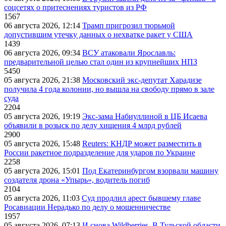
соцсетях о притеснениях туристов из РФ
1567
06 августа 2026, 12:14
Трамп пригрозил тюрьмой
допустившим утечку данных о нехватке ракет у США
1439
06 августа 2026, 09:34
ВСУ атаковали Ярославль:
предварительной целью стал один из крупнейших НПЗ
5450
05 августа 2026, 21:38
Московский экс-депутат Харадизе
получила 4 года колонии, но вышла на свободу прямо в зале
суда
2204
05 августа 2026, 19:19
Экс-зама Набиуллиной в ЦБ Исаева
объявили в розыск по делу хищения 4 млрд рублей
2900
05 августа 2026, 15:48
Reuters: КНДР может разместить в
России ракетное подразделение для ударов по Украине
2258
05 августа 2026, 15:01
Под Екатеринбургом взорвали машину
создателя дрона «Упырь», водитель погиб
2104
05 августа 2026, 11:03
Суд продлил арест бывшему главе
Росавиации Нерадько по делу о мошенничестве
1957
05 августа 2026, 07:13
И снова Wildberries. В Тульской области