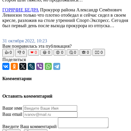
ГОРЯЧИЕ БЕДРА
Прокурор района Александр Семёнович
Левинзон только что плотно отобедал и сейчас сидел в своем
кресле, разложив на столе утренний Спорт-Экспресс. Сегодня
был первый день после выхода прокурора из отпуска…
31 октября 2022, 10:23
Вам понравилась эта публикация?
👍
0
👎
0
❤
0
😆
0
😡
0
🤔
0
🙈
0
🧘‍♀️
0
Поделиться
Комментарии
Оставить комментарий
Ваше имя
Ваш email
Введите Ваш комментарий