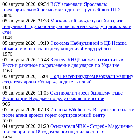
06 августа 2026, 09:34
ВСУ атаковали Ярославль:
предварительной целью стал один из крупнейших НПЗ
3846
05 августа 2026, 21:38
Московский экс-депутат Харадизе
получила 4 года колонии, но вышла на свободу прямо в зале
суда
1049
05 августа 2026, 19:19
Экс-зама Набиуллиной в ЦБ Исаева
объявили в розыск по делу хищения 4 млрд рублей
1576
05 августа 2026, 15:48
Reuters: КНДР может разместить в
России ракетное подразделение для ударов по Украине
1163
05 августа 2026, 15:01
Под Екатеринбургом взорвали машину
создателя дрона «Упырь», водитель погиб
1081
05 августа 2026, 11:03
Суд продлил арест бывшему главе
Росавиации Нерадько по делу о мошенничестве
966
05 августа 2026, 07:13
И снова Wildberries. В Тульской области
после атаки дронов горит сортировочный центр
5105
04 августа 2026, 21:20
Основателя ЧВК «Ястреб» Марущенко
приговорили к 18 годам за похищение военных
1449