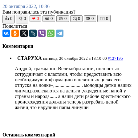
20 октября 2022, 10:36
Вам понравилась эта публикация?
👍
0
👎
0
❤
0
😆
0
😡
0
🤔
0
🙈
0
🧘‍♀️
0
Поделиться
Комментарии
СТАРУХА
пятница, 20 октября 2022 в 18:10:00
#127195
Андрей, гражданин Великобритании, полностью
сотрудничает с властями, чтобы предоставить всю
необходимую информацию о невинных целях его
отпуска на лодке»,....................... молодцы детки наших
чинуш,развлекаются на деньги ,украденные папой у
страны и народа...... а наши дети рабоче-крестьянского
происхождения должны теперь разгребать ценой
жизни,что нарулили папы-чинуши
Оставить комментарий