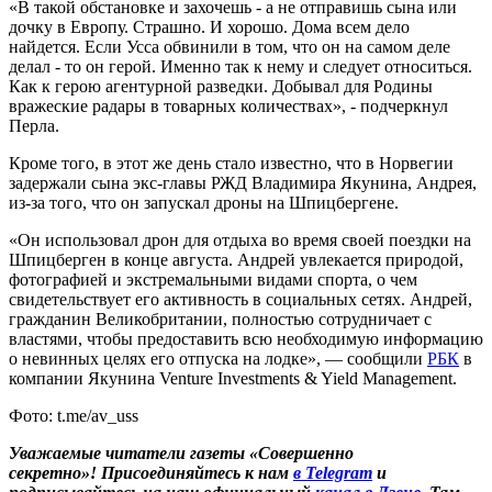
«В такой обстановке и захочешь - а не отправишь сына или
дочку в Европу. Страшно. И хорошо. Дома всем дело
найдется. Если Усса обвинили в том, что он на самом деле
делал - то он герой. Именно так к нему и следует относиться.
Как к герою агентурной разведки. Добывал для Родины
вражеские радары в товарных количествах», - подчеркнул
Перла.
Кроме того, в этот же день стало известно, что в Норвегии
задержали сына экс-главы РЖД Владимира Якунина, Андрея,
из-за того, что он запускал дроны на Шпицбергене.
«Он использовал дрон для отдыха во время своей поездки на
Шпицберген в конце августа. Андрей увлекается природой,
фотографией и экстремальными видами спорта, о чем
свидетельствует его активность в социальных сетях. Андрей,
гражданин Великобритании, полностью сотрудничает с
властями, чтобы предоставить всю необходимую информацию
о невинных целях его отпуска на лодке», — сообщили
РБК
в
компании Якунина Venture Investments & Yield Management.
Фото: t.me/av_uss
Уважаемые читатели газеты «Совершенно
секретно»! Присоединяйтесь к нам
в Telegram
и