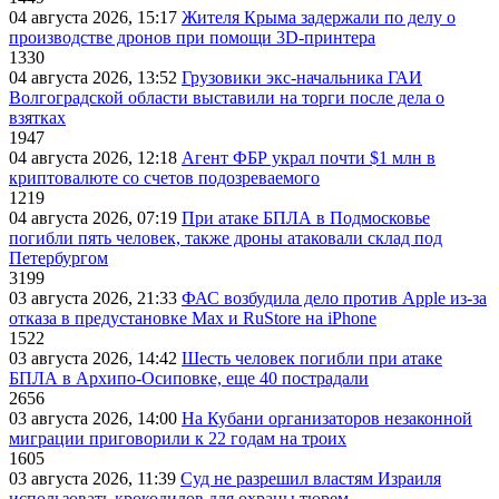
04 августа 2026, 15:17
Жителя Крыма задержали по делу о
производстве дронов при помощи 3D‑принтера
1330
04 августа 2026, 13:52
Грузовики экс-начальника ГАИ
Волгоградской области выставили на торги после дела о
взятках
1947
04 августа 2026, 12:18
Агент ФБР украл почти $1 млн в
криптовалюте со счетов подозреваемого
1219
04 августа 2026, 07:19
При атаке БПЛА в Подмосковье
погибли пять человек, также дроны атаковали склад под
Петербургом
3199
03 августа 2026, 21:33
ФАС возбудила дело против Apple из-за
отказа в предустановке Max и RuStore на iPhone
1522
03 августа 2026, 14:42
Шесть человек погибли при атаке
БПЛА в Архипо-Осиповке, еще 40 пострадали
2656
03 августа 2026, 14:00
На Кубани организаторов незаконной
миграции приговорили к 22 годам на троих
1605
03 августа 2026, 11:39
Суд не разрешил властям Израиля
использовать крокодилов для охраны тюрем