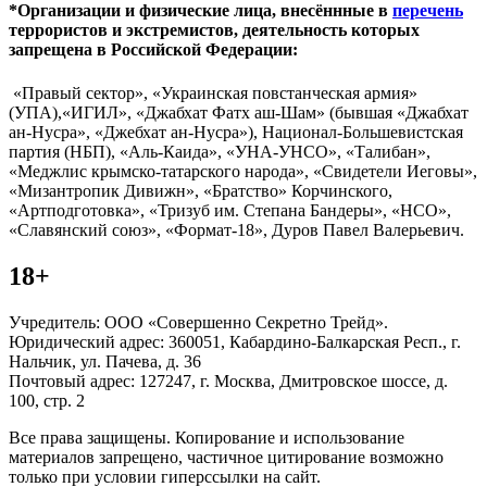
*Организации и физические лица, внесённные в
перечень
террористов и экстремистов, деятельность которых
запрещена в Российской Федерации:
«Правый сектор», «Украинская повстанческая армия»
(УПА),«ИГИЛ», «Джабхат Фатх аш-Шам» (бывшая «Джабхат
ан-Нусра», «Джебхат ан-Нусра»), Национал-Большевистская
партия (НБП), «Аль-Каида», «УНА-УНСО», «Талибан»,
«Меджлис крымско-татарского народа», «Свидетели Иеговы»,
«Мизантропик Дивижн», «Братство» Корчинского,
«Артподготовка», «Тризуб им. Степана Бандеры», «НСО»,
«Славянский союз», «Формат-18», Дуров Павел Валерьевич.
18+
Учредитель: ООО «Совершенно Секретно Трейд».
Юридический адрес: 360051, Кабардино-Балкарская Респ., г.
Нальчик, ул. Пачева, д. 36
Почтовый адрес: 127247, г. Москва, Дмитровское шоссе, д.
100, стр. 2
Все права защищены. Копирование и использование
материалов запрещено, частичное цитирование возможно
только при условии гиперссылки на сайт.