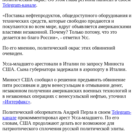
Telegram-канале
.
«Поставка нефтепродуктов, общедоступного оборудования и
технических средств, которые свободно продаются и
покупаются во всем мире, вдруг объявляется американскими
властями незаконной. Почему? Только потому, что это
делается во благо России», - отметил Усс.
По его мнению, политический окрас этих обвинений
очевиден.
Усса-младшего арестовали в Италии по запросу Минюста
США. Сына губернатора задержали в аэропорту в Италии.
Минюст США сообщил о решении предъявить обвинение
пяти россиянам и двум венесуэльцам в отмывании денег,
незаконном получении американских военных технологий и
в незаконных операциях с венесуэльской нефтью, уточнил
«Интерфакс»
.
Политический обозреватель Андрей Перла в своем
Telegram-
канале
прокомментировал арест Усса-младшего. По его
словам, США продолжают делать все возможное для
патриотического сплочения русской политической элиты.