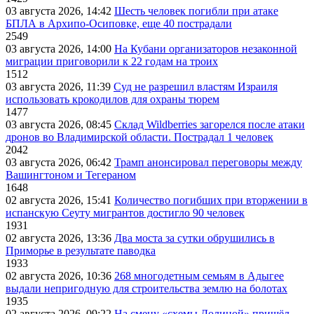
03 августа 2026, 14:42
Шесть человек погибли при атаке
БПЛА в Архипо-Осиповке, еще 40 пострадали
2549
03 августа 2026, 14:00
На Кубани организаторов незаконной
миграции приговорили к 22 годам на троих
1512
03 августа 2026, 11:39
Суд не разрешил властям Израиля
использовать крокодилов для охраны тюрем
1477
03 августа 2026, 08:45
Склад Wildberries загорелся после атаки
дронов во Владимирской области. Пострадал 1 человек
2042
03 августа 2026, 06:42
Трамп анонсировал переговоры между
Вашингтоном и Тегераном
1648
02 августа 2026, 15:41
Количество погибших при вторжении в
испанскую Сеуту мигрантов достигло 90 человек
1931
02 августа 2026, 13:36
Два моста за сутки обрушились в
Приморье в результате паводка
1933
02 августа 2026, 10:36
268 многодетным семьям в Адыгее
выдали непригодную для строительства землю на болотах
1935
02 августа 2026, 09:22
На смену «схемы Долиной» пришёл