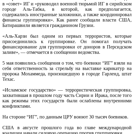
в «совет» ИГ и «руководил военной тюрьмой ИГ в сирийском
городе Аль-Табка, в которой, как предполагается,
содержались иностранные заложники, а также координировал
финансы группировки». Как ранее сообщали власти США,
Батирашвили является гражданином Грузии.
«Аль-Харзи был одним из первых террористов, которые
присоединились к группировке. Он помогал получать
финансирование для группировки от доноров в Персидском
заливе», — отмечается в сообщении ведомства.
5 мая появились сообщения о том, что боевики “ИГ” взяли на
себя ответственность за стрельбу на выставке карикатур на
пророка Мохаммеда, произошедшую в городе Гарленд, штат
Техас.
«Исламское государство» — террористическая группировка,
захватившая в прошлом году часть Сирии и Ирака, после того
как режимы этих государств были ослаблены внутренними
конфликтами.
На стороне “ИГ”, по данным ЦРУ воюют 30 тысяч боевиков.
США в августе прошлого года во главе международной
коалиции начали силовую операцию против группировки.