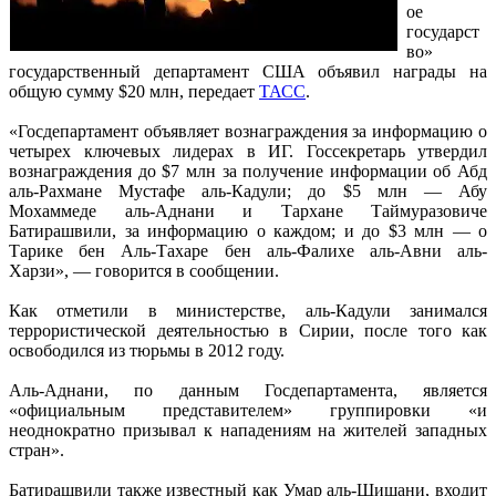
ое
государст
во»
государственный департамент США объявил награды на
общую сумму $20 млн, передает
ТАСС
.
«Госдепартамент объявляет вознаграждения за информацию о
четырех ключевых лидерах в ИГ. Госсекретарь утвердил
вознаграждения до $7 млн за получение информации об Абд
аль-Рахмане Мустафе аль-Кадули; до $5 млн — Абу
Мохаммеде аль-Аднани и Тархане Таймуразовиче
Батирашвили, за информацию о каждом; и до $3 млн — о
Тарике бен Аль-Тахаре бен аль-Фалихе аль-Авни аль-
Харзи», — говорится в сообщении.
Как отметили в министерстве, аль-Кадули занимался
террористической деятельностью в Сирии, после того как
освободился из тюрьмы в 2012 году.
Аль-Аднани, по данным Госдепартамента, является
«официальным представителем» группировки «и
неоднократно призывал к нападениям на жителей западных
стран».
Батирашвили также известный как Умар аль-Шишани, входит