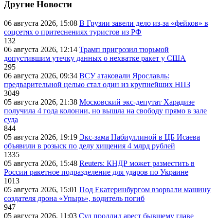
Другие Новости
06 августа 2026, 15:08
В Грузии завели дело из-за «фейков» в
соцсетях о притеснениях туристов из РФ
132
06 августа 2026, 12:14
Трамп пригрозил тюрьмой
допустившим утечку данных о нехватке ракет у США
295
06 августа 2026, 09:34
ВСУ атаковали Ярославль:
предварительной целью стал один из крупнейших НПЗ
3049
05 августа 2026, 21:38
Московский экс-депутат Харадизе
получила 4 года колонии, но вышла на свободу прямо в зале
суда
844
05 августа 2026, 19:19
Экс-зама Набиуллиной в ЦБ Исаева
объявили в розыск по делу хищения 4 млрд рублей
1335
05 августа 2026, 15:48
Reuters: КНДР может разместить в
России ракетное подразделение для ударов по Украине
1013
05 августа 2026, 15:01
Под Екатеринбургом взорвали машину
создателя дрона «Упырь», водитель погиб
947
05 августа 2026, 11:03
Суд продлил арест бывшему главе