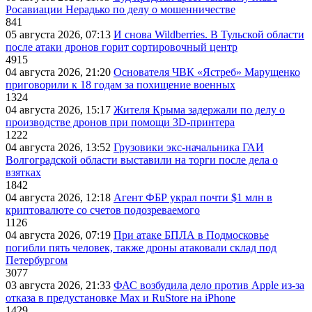
Росавиации Нерадько по делу о мошенничестве
841
05 августа 2026, 07:13
И снова Wildberries. В Тульской области
после атаки дронов горит сортировочный центр
4915
04 августа 2026, 21:20
Основателя ЧВК «Ястреб» Марущенко
приговорили к 18 годам за похищение военных
1324
04 августа 2026, 15:17
Жителя Крыма задержали по делу о
производстве дронов при помощи 3D‑принтера
1222
04 августа 2026, 13:52
Грузовики экс-начальника ГАИ
Волгоградской области выставили на торги после дела о
взятках
1842
04 августа 2026, 12:18
Агент ФБР украл почти $1 млн в
криптовалюте со счетов подозреваемого
1126
04 августа 2026, 07:19
При атаке БПЛА в Подмосковье
погибли пять человек, также дроны атаковали склад под
Петербургом
3077
03 августа 2026, 21:33
ФАС возбудила дело против Apple из-за
отказа в предустановке Max и RuStore на iPhone
1429