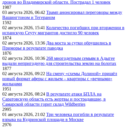
дронов во Владимирской области. Пострадал 1 человек
1987
03 августа 2026, 06:42
Трамп анонсировал переговоры между
Вашингтоном и Тегераном
1592
02 августа 2026, 15:41
Количество погибших при вторжении в
испанскую Сеуту мигрантов достигло 90 человек
1874
02 августа 2026, 13:36
Два моста за сутки обрушились в
Приморье в результате паводка
1876
02 августа 2026, 10:36
268 многодетным семьям в Адыгее
выдали непригодную для строительства землю на болотах
1877
02 августа 2026, 09:22
На смену «схемы Долиной» пришёл
новый формат аферы с жильем – квартиры с «вечными»
жильцами
1951
02 августа 2026, 08:24
В результате атаки БПЛА на
Саратовскую область есть жертвы и пострадавшие, в
Самарской области горит склад Wildberries
2995
01 августа 2026, 21:02
Три человека погибли в результате
взрыва на Кудринской площади в Москве
2976