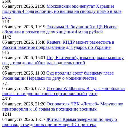
2608
05 августа 2026, 21:38
Московский экс-депутат Харадизе
получила 4 года колонии, но вышла на свободу прямо в зале
суда
713
05 августа 2026, 19:19
Экс-зама Набиуллиной в ЦБ Исаева
объявили в розыск по делу хищения 4 млрд рублей
1142
05 августа 2026, 15:48
Reuters: КНДР может разместить в
России ракетное подразделение для ударов по Украине
915
05 августа 2026, 15:01
Под Екатеринбургом взорвали машину
создателя дрона «Упырь», водитель погиб
862
05 августа 2026, 11:03
Суд продлил арест бывшему главе
Росавиации Нерадько по делу о мошенничестве
771
05 августа 2026, 07:13
И снова Wildberries. В Тульской области
после атаки дронов горит сортировочный центр
4810
04 августа 2026, 21:20
Основателя ЧВК «Ястреб» Марущенко
приговорили к 18 годам за похищение военных
1241
04 августа 2026, 15:17
Жителя Крыма задержали по делу о
производстве дронов при помощи 3D‑принтера