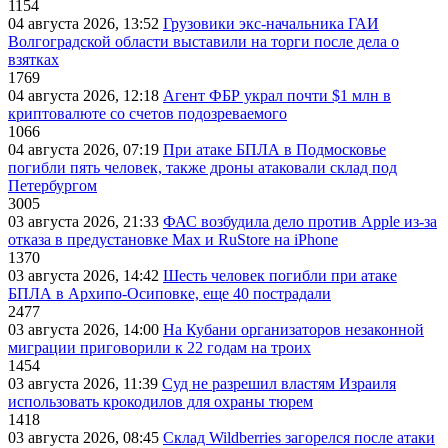
1154
04 августа 2026, 13:52
Грузовики экс-начальника ГАИ
Волгоградской области выставили на торги после дела о
взятках
1769
04 августа 2026, 12:18
Агент ФБР украл почти $1 млн в
криптовалюте со счетов подозреваемого
1066
04 августа 2026, 07:19
При атаке БПЛА в Подмосковье
погибли пять человек, также дроны атаковали склад под
Петербургом
3005
03 августа 2026, 21:33
ФАС возбудила дело против Apple из-за
отказа в предустановке Max и RuStore на iPhone
1370
03 августа 2026, 14:42
Шесть человек погибли при атаке
БПЛА в Архипо-Осиповке, еще 40 пострадали
2477
03 августа 2026, 14:00
На Кубани организаторов незаконной
миграции приговорили к 22 годам на троих
1454
03 августа 2026, 11:39
Суд не разрешил властям Израиля
использовать крокодилов для охраны тюрем
1418
03 августа 2026, 08:45
Склад Wildberries загорелся после атаки