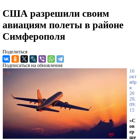
США разрешили своим
авиациям полеты в районе
Симферополя
Поделиться
Подписаться на обновления
16
окт
ябр
я
20
20,
09:
15
«С
ов
ер
ше