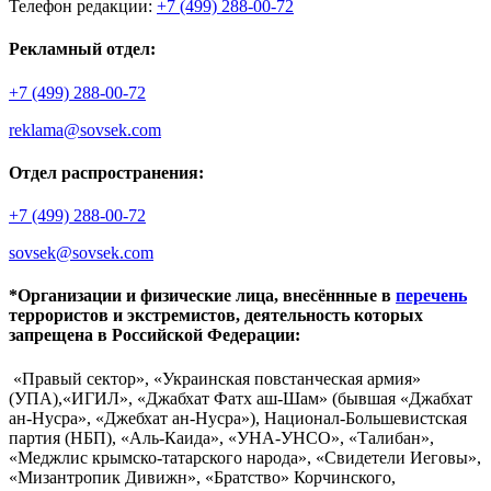
Телефон редакции:
+7 (499) 288-00-72
Рекламный отдел:
+7 (499) 288-00-72
reklama@sovsek.com
Отдел распространения:
+7 (499) 288-00-72
sovsek@sovsek.com
*Организации и физические лица, внесённные в
перечень
террористов и экстремистов, деятельность которых
запрещена в Российской Федерации:
«Правый сектор», «Украинская повстанческая армия»
(УПА),«ИГИЛ», «Джабхат Фатх аш-Шам» (бывшая «Джабхат
ан-Нусра», «Джебхат ан-Нусра»), Национал-Большевистская
партия (НБП), «Аль-Каида», «УНА-УНСО», «Талибан»,
«Меджлис крымско-татарского народа», «Свидетели Иеговы»,
«Мизантропик Дивижн», «Братство» Корчинского,