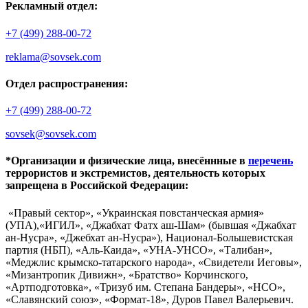
Рекламный отдел:
+7 (499) 288-00-72
reklama@sovsek.com
Отдел распространения:
+7 (499) 288-00-72
sovsek@sovsek.com
*Организации и физические лица, внесённные в
перечень
террористов и экстремистов, деятельность которых
запрещена в Российской Федерации:
«Правый сектор», «Украинская повстанческая армия»
(УПА),«ИГИЛ», «Джабхат Фатх аш-Шам» (бывшая «Джабхат
ан-Нусра», «Джебхат ан-Нусра»), Национал-Большевистская
партия (НБП), «Аль-Каида», «УНА-УНСО», «Талибан»,
«Меджлис крымско-татарского народа», «Свидетели Иеговы»,
«Мизантропик Дивижн», «Братство» Корчинского,
«Артподготовка», «Тризуб им. Степана Бандеры», «НСО»,
«Славянский союз», «Формат-18», Дуров Павел Валерьевич.