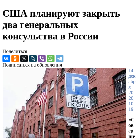
США планируют закрыть
два генеральных
консульства в России
Поделиться
Подписаться на обновления
14
дек
абр
я
20
20,
10:
19
«С
ов
ер
ше