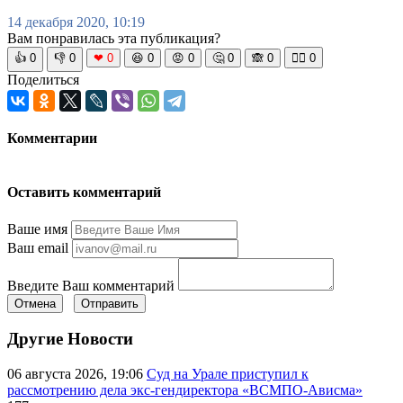
14 декабря 2020, 10:19
Вам понравилась эта публикация?
👍
0
👎
0
❤
0
😆
0
😡
0
🤔
0
🙈
0
🧘‍♀️
0
Поделиться
Комментарии
Оставить комментарий
Ваше имя
Ваш email
Введите Ваш комментарий
Отмена
Отправить
Другие Новости
06 августа 2026, 19:06
Суд на Урале приступил к
рассмотрению дела экс-гендиректора «ВСМПО-Ависма»