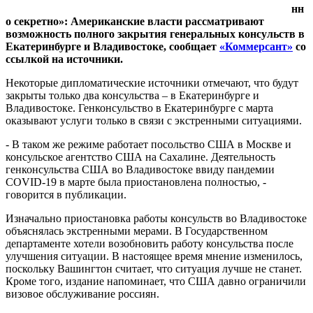
нн
о секретно»: Американские власти рассматривают
возможность полного закрытия генеральных консульств в
Екатеринбурге и Владивостоке, сообщает
«Коммерсант»
со
ссылкой на источники.
Некоторые дипломатические источники отмечают, что будут
закрыты только два консульства – в Екатеринбурге и
Владивостоке. Генконсульство в Екатеринбурге с марта
оказывают услуги только в связи с экстренными ситуациями.
- В таком же режиме работает посольство США в Москве и
консульское агентство США на Сахалине. Деятельность
генконсульства США во Владивостоке ввиду пандемии
COVID-19 в марте была приостановлена полностью, -
говорится в публикации.
Изначально приостановка работы консульств во Владивостоке
объяснялась экстренными мерами. В Государственном
департаменте хотели возобновить работу консульства после
улучшения ситуации. В настоящее время мнение изменилось,
поскольку Вашингтон считает, что ситуация лучше не станет.
Кроме того, издание напоминает, что США давно ограничили
визовое обслуживание россиян.