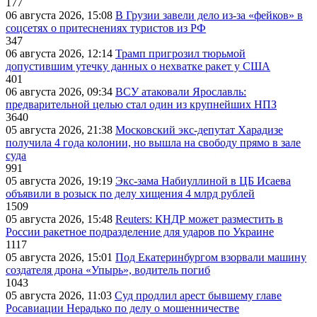
177
06 августа 2026, 15:08
В Грузии завели дело из-за «фейков» в
соцсетях о притеснениях туристов из РФ
347
06 августа 2026, 12:14
Трамп пригрозил тюрьмой
допустившим утечку данных о нехватке ракет у США
401
06 августа 2026, 09:34
ВСУ атаковали Ярославль:
предварительной целью стал один из крупнейших НПЗ
3640
05 августа 2026, 21:38
Московский экс-депутат Харадизе
получила 4 года колонии, но вышла на свободу прямо в зале
суда
991
05 августа 2026, 19:19
Экс-зама Набиуллиной в ЦБ Исаева
объявили в розыск по делу хищения 4 млрд рублей
1509
05 августа 2026, 15:48
Reuters: КНДР может разместить в
России ракетное подразделение для ударов по Украине
1117
05 августа 2026, 15:01
Под Екатеринбургом взорвали машину
создателя дрона «Упырь», водитель погиб
1043
05 августа 2026, 11:03
Суд продлил арест бывшему главе
Росавиации Нерадько по делу о мошенничестве