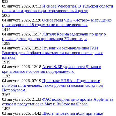
933
05 августа 2026, 07:13
И снова Wildberries. В Тульской области
после атаки дронов горит сортировочный центр
5062
04 августа 2026, 21:20
Основателя ЧВК «Ястреб» Марущенко
приговорили к 18 годам за похищение военных
1414
04 августа 2026, 15:17
Жителя Крыма задержали по делу о
производстве дронов при помощи 3D‑принтера
1299
04 августа 2026, 13:52
Грузовики экс-начальника ГАИ
Волгоградской области выставили на торги после дела о
взятках
1919
04 августа 2026, 12:18
Агент ФБР украл почти $1 млн в
криптовалюте со счетов подозреваемого
1192
04 августа 2026, 07:19
При атаке БПЛА в Подмосковье
погибли пять человек, также дроны атаковали склад под
Петербургом
3165
03 августа 2026, 21:33
ФАС возбудила дело против Apple из-за
отказа в предустановке Max и RuStore на iPhone
1495
03 августа 2026, 14:42
Шесть человек погибли при атаке