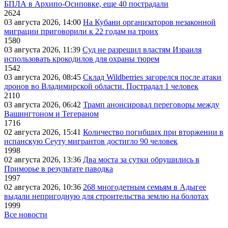
БПЛА в Архипо-Осиповке, еще 40 пострадали
2624
03 августа 2026, 14:00
На Кубани организаторов незаконной
миграции приговорили к 22 годам на троих
1580
03 августа 2026, 11:39
Суд не разрешил властям Израиля
использовать крокодилов для охраны тюрем
1542
03 августа 2026, 08:45
Склад Wildberries загорелся после атаки
дронов во Владимирской области. Пострадал 1 человек
2110
03 августа 2026, 06:42
Трамп анонсировал переговоры между
Вашингтоном и Тегераном
1716
02 августа 2026, 15:41
Количество погибших при вторжении в
испанскую Сеуту мигрантов достигло 90 человек
1998
02 августа 2026, 13:36
Два моста за сутки обрушились в
Приморье в результате паводка
1997
02 августа 2026, 10:36
268 многодетным семьям в Адыгее
выдали непригодную для строительства землю на болотах
1999
Все новости