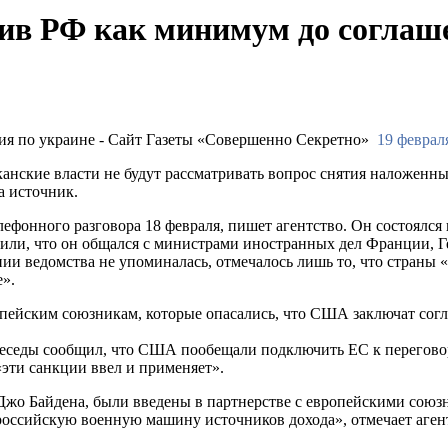
ив РФ как минимум до соглаш
19 февраля
нские власти не будут рассматривать вопрос снятия наложенных
а источник.
лефонного разговора 18 февраля, пишет агентство. Он состоялся
аявили, что он общался с министрами иностранных дел Франции, 
и ведомства не упоминалась, отмечалось лишь то, что страны «с
».
пейским союзникам, которые опасались, что США заключат сог
еседы сообщил, что США пообещали подключить ЕС к переговор
«эти санкции ввел и применяет».
Джо Байдена, были введены в партнерстве с европейскими сою
российскую военную машину источников дохода», отмечает аген