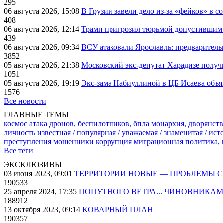
295
06 августа 2026, 15:08
В Грузии завели дело из-за «фейков» в с
408
06 августа 2026, 12:14
Трамп пригрозил тюрьмой допустившим 
439
06 августа 2026, 09:34
ВСУ атаковали Ярославль: предварител
3852
05 августа 2026, 21:38
Московский экс-депутат Харадизе получи
1051
05 августа 2026, 19:19
Экс-зама Набиуллиной в ЦБ Исаева объя
1576
Все новости
ГЛАВНЫЕ ТЕМЫ
космос
атака дронов, беспилотников, бпла
монархия, дворянств
личность известная / популярная / уважаемая / знаменитая / ис
преступления
мошенники
коррупция
миграционная политика,
Все теги
ЭКСКЛЮЗИВЫ
03 июня 2023, 09:01
ТЕРРИТОРИИ НОВЫЕ — ПРОБЛЕМЫ 
190533
25 апреля 2024, 17:35
ПОПУТНОГО ВЕТРА... ЧИНОВНИКАМ
188912
13 октября 2023, 09:14
КОВАРНЫЙ ПЛАН
190357