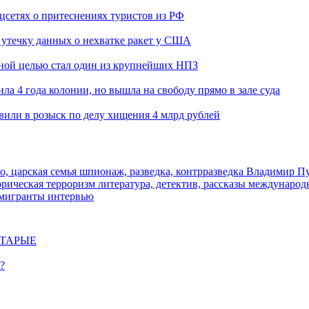
оцсетях о притеснениях туристов из РФ
утечку данных о нехватке ракет у США
ьной целью стал один из крупнейших НПЗ
ла 4 года колонии, но вышла на свободу прямо в зале суда
вили в розыск по делу хищения 4 млрд рублей
о, царская семья
шпионаж, разведка, контрразведка
Владимир П
торическая
терроризм
литература, детектив, рассказы
международ
 мигранты
интервью
СТАРЫЕ
?