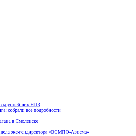
 из крупнейших НПЗ
га: собрали все подробности
агана в Смоленске
ю дела экс-гендиректора «ВСМПО-Ависма»