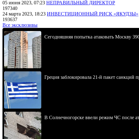
05 июня 2023, 07:23
НЕПРАВИЛЬНЫЙ ДИРЕКТОР
197340
24 марта 2023, 18:23
ИНВЕСТИЦИОННЫЙ РИСК «ЯКУДЗЫ»
193637
Все эксклюзивы
Сегодняшняя попытка атаковать Москву 390
Греция заблокировала 21-й пакет санкций 
В Солнечногорске ввели режим ЧС после 