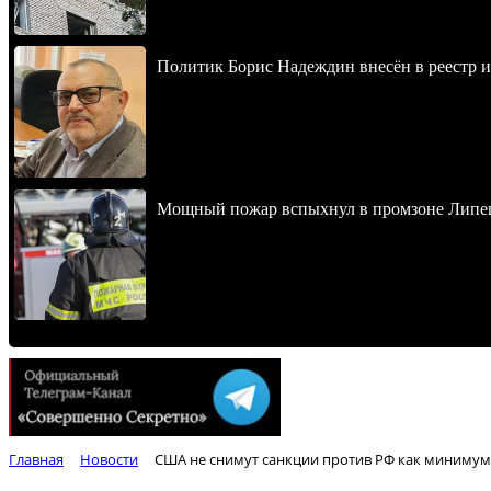
Политик Борис Надеждин внесён в реестр 
Мощный пожар вспыхнул в промзоне Липец
Главная
Новости
США не снимут санкции против РФ как минимум