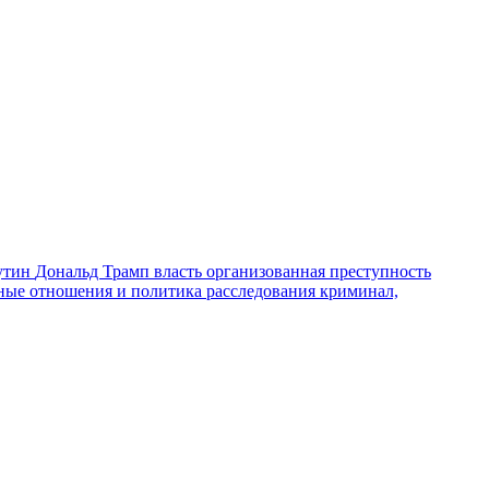
утин
Дональд Трамп
власть
организованная преступность
ные отношения и политика
расследования
криминал,