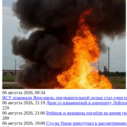
06 августа 2026, 09:34
ВСУ атаковали Ярославль: предварительной целью стал один
06 августа 2026, 21:19
Дрон со взрывчаткой в аэропорту Лейпци
229
06 августа 2026, 21:06
Ребёнок и женщина погибли во время ур
289
06 августа 2026, 19:06
Суд на Урале приступил к рассмотрени