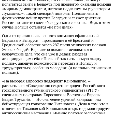
попытаться зайти в Беларусь под предлогом оказания помощи
«мирным демонстрантам, жестоко подавляемым узурпатором
Лукашенко». Такой сценарий позволит Польше начать
фактическую войну против Беларуси и свяжет действия
России по защите своего белорусского союзника. Ведь в этом
случае Польша останется «не при делах».
Одна из причин повышенного внимания официальной
Варшавы к Беларуси – проживание в её Брестской и
Гродненской областях около 287 тысяч этнических поляков.
Это как бы даёт Варшаве основания вмешиваться в
белорусские дела, что она уже и делает, раздавая
ассоциирующим себя с Польшей так называемую «карту
поляка», дающую возможности переехать в Польшу и
трудоустроиться, особенно молодёжи (и не только этническим
полякам).
«На выборах Евросоюз поддержит Канопацкую, –
рассказывает «Совершенно секретно» доцент Российского
государственного гуманитарного университета (РГГУ),
специалист по странам Евросоюза и Восточной Европы
Вадим Трухачёв. – Но она менее удачный кандидат, чем
бойкотирующая голосование Тихановская. Дело в том, что в
отличие от Тихановской Конопацкая открыто демонстрирует
антироссийские настроения. Именно поэтому белорусские