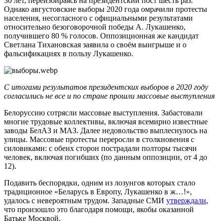
30 лет, переизбираясь на президентский пост шесть раз.
Однако августовские выборы 2020 года омрачили протесты
населения, несогласного с официальными результатами
относительно безоговорочной победы А. Лукашенко,
получившего 80 % голосов. Оппозиционная же кандидат
Светлана Тихановская заявила о своём выигрыше и о
фальсификациях в пользу Лукашенко.
С итогами результатов президентских выборов в 2020 году
согласились не все и по стране прошли массовые выступления
Белоруссию сотрясли массовые выступления. Забастовали
многие трудовые коллективы, включая всемирно известные
заводы БелАЗ и МАЗ. Далее недовольство выплеснулось на
улицы. Массовые протесты переросли в столкновения с
силовиками: с обеих сторон пострадали полторы тысячи
человек, включая погибших (по данным оппозиции, от 4 до
12).
Подавить беспорядки, одним из лозунгов которых стало
традиционное «Беларусь в Европу, Лукашенко в ж…!»,
удалось с невероятным трудом. Западные СМИ
утверждали
,
что произошло это благодаря помощи, якобы оказанной
Батьке Москвой.