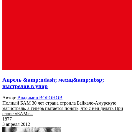
Апрель &amp;ndash; месяц&amp;nbsp;
выстрелов в упор
Автор:
Владимир ВОРОНОВ
Полный БАМ 30 лет страна строила Байкало-Амурскую
магистраль, а теперь пытается понять, что с ней делать При
слове «БАМ»...
1877
3 апреля 2012