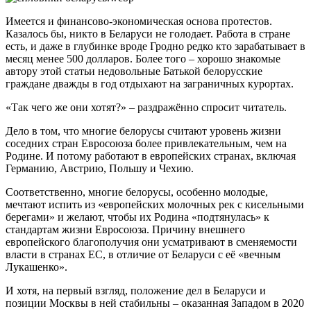
Имеется и финансово-экономическая основа протестов.
Казалось бы, никто в Беларуси не голодает. Работа в стране
есть, и даже в глубинке вроде Гродно редко кто зарабатывает в
месяц менее 500 долларов. Более того – хорошо знакомые
автору этой статьи недовольные Батькой белорусские
граждане дважды в год отдыхают на заграничных курортах.
«Так чего же они хотят?» – раздражённо спросит читатель.
Дело в том, что многие белорусы считают уровень жизни
соседних стран Евросоюза более привлекательным, чем на
Родине. И потому работают в европейских странах, включая
Германию, Австрию, Польшу и Чехию.
Соответственно, многие белорусы, особенно молодые,
мечтают испить из «европейских молочных рек с кисельными
берегами» и желают, чтобы их Родина «подтянулась» к
стандартам жизни Евросоюза. Причину внешнего
европейского благополучия они усматривают в сменяемости
власти в странах ЕС, в отличие от Беларуси с её «вечным
Лукашенко».
И хотя, на первый взгляд, положение дел в Беларуси и
позиции Москвы в ней стабильны – оказанная Западом в 2020