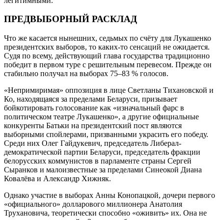
легитимными.
ПРЕДВЫБОРНЫЙ РАСКЛАД
Что же касается нынешних, седьмых по счёту для Лукашенко
президентских выборов, то каких-то сенсаций не ожидается.
Судя по всему, действующий глава государства традиционно
победит в первом туре с решительным перевесом. Прежде он
стабильно получал на выборах 75–83 % голосов.
«Непримиримая» оппозиция в лице Светланы Тихановской и
Ко, находящаяся за пределами Беларуси, призывает
бойкотировать голосование как «изначальный фарс в
политическом театре Лукашенко», а другие официальные
конкуренты Батьки на президентский пост являются
выборными спойлерами, призванными украсить его победу.
Среди них Олег Гайдукевич, председатель Либерал-
демократической партии Беларуси, председатель фракции
белорусских коммунистов в парламенте страны Сергей
Сыранков и малоизвестные за пределами Синеокой Диана
Ковалёва и Александр Хижняк.
Однако участие в выборах Анны Конопацкой, дочери первого
«официального» долларового миллионера Анатолия
Трухановича, теоретически способно «оживить» их. Она не