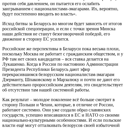
против себя давлением, он пытается его ослабить
заигрыванием с националистами-змагарами. Их, вероятно,
будут постепенно вводить во власть».
Исход битвы за Беларусь во многом будет зависеть от итогов
российской спецоперации, и если с точки зрения Минска
наши действия не станут безоговорочной победой, его
движение в сторону ЕС усилится.
Российские же перспективы в Беларуси пока весьма плохи,
поскольку Москва не работает с гражданским обществом, и у
РФ там нет своих кандидатов – вся ставка делается на
Лукашенко. Когда в России по настоянию Администрации
Президента Республики Беларусь дают эфир
перекрасившимся белорусским националистам-змагарам
Дзерманту, Шпаковскому и Марзалюку и почти не дают его
действительно пророссийским деятелям, это свидетельствует
об отсутствии там нашей системной работы.
Как результат – молодое поколение всё больше смотрит в
сторону Польши и Чехии, которые, в отличие от России,
работают системно. Они уже создали образ славянских
государств, успешно вписавшихся в ЕС и НАТО со своими
национально-культурными особенностями. И если польские
власти ещё могут отталкивать белорусов своей избыточной