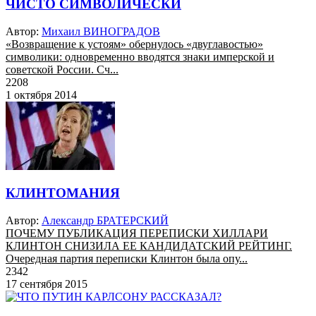
ЧИСТО СИМВОЛИЧЕСКИ
Автор:
Михаил ВИНОГРАДОВ
«Возвращение к устоям» обернулось «двуглавостью»
символики: одновременно вводятся знаки имперской и
советской России. Сч...
2208
1 октября 2014
КЛИНТОМАНИЯ
Автор:
Александр БРАТЕРСКИЙ
ПОЧЕМУ ПУБЛИКАЦИЯ ПЕРЕПИСКИ ХИЛЛАРИ
КЛИНТОН СНИЗИЛА ЕЕ КАНДИДАТСКИЙ РЕЙТИНГ.
Очередная партия переписки Клинтон была опу...
2342
17 сентября 2015