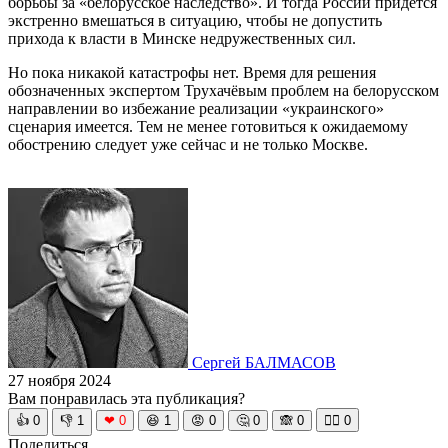
борьбы за «белорусское наследство». И тогда России придётся
экстренно вмешаться в ситуацию, чтобы не допустить
прихода к власти в Минске недружественных сил.
Но пока никакой катастрофы нет. Время для решения
обозначенных экспертом Трухачёвым проблем на белорусском
направлении во избежание реализации «украинского»
сценария имеется. Тем не менее готовиться к ожидаемому
обострению следует уже сейчас и не только Москве.
Сергей БАЛМАСОВ
27 ноября 2024
Вам понравилась эта публикация?
👍
0
👎
1
❤
0
😆
1
😡
0
🤔
0
🙈
0
🧘‍♀️
0
Поделиться