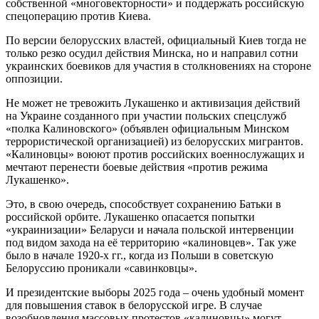
собственной «многовекторности» и поддержать российскую
спецоперацию против Киева.
По версии белорусских властей, официальный Киев тогда не
только резко осудил действия Минска, но и направил сотни
украинских боевиков для участия в столкновениях на стороне
оппозиции.
Не может не тревожить Лукашенко и активизация действий
на Украине созданного при участии польских спецслужб
«полка Калиновского» (объявлен официальным Минском
террористической организацией) из белорусских мигрантов.
«Калиновцы» воюют против российских военнослужащих и
мечтают перенести боевые действия «против режима
Лукашенко».
Это, в свою очередь, способствует сохранению Батьки в
российской орбите. Лукашенко опасается попытки
«украинизации» Беларуси и начала польской интервенции
под видом захода на её территорию «калиновцев». Так уже
было в начале 1920-х гг., когда из Польши в советскую
Белоруссию проникали «савинковцы».
И президентские выборы 2025 года – очень удобный момент
для повышения ставок в белорусской игре. В случае
возобновления массовых протестов «калиновцы» могут