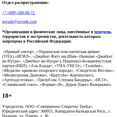
Отдел распространения:
+7 (499) 288-00-72
sovsek@sovsek.com
*Организации и физические лица, внесённные в
перечень
террористов и экстремистов, деятельность которых
запрещена в Российской Федерации:
«Правый сектор», «Украинская повстанческая армия»
(УПА),«ИГИЛ», «Джабхат Фатх аш-Шам» (бывшая «Джабхат
ан-Нусра», «Джебхат ан-Нусра»), Национал-Большевистская
партия (НБП), «Аль-Каида», «УНА-УНСО», «Талибан»,
«Меджлис крымско-татарского народа», «Свидетели Иеговы»,
«Мизантропик Дивижн», «Братство» Корчинского,
«Артподготовка», «Тризуб им. Степана Бандеры», «НСО»,
«Славянский союз», «Формат-18», Дуров Павел Валерьевич.
18+
Учредитель: ООО «Совершенно Секретно Трейд».
Юридический адрес: 360051, Кабардино-Балкарская Респ., г.
Нальчик, ул. Пачева, д. 36