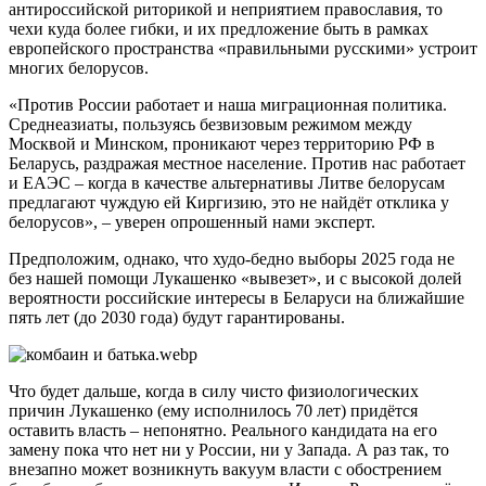
антироссийской риторикой и неприятием православия, то
чехи куда более гибки, и их предложение быть в рамках
европейского пространства «правильными русскими» устроит
многих белорусов.
«Против России работает и наша миграционная политика.
Среднеазиаты, пользуясь безвизовым режимом между
Москвой и Минском, проникают через территорию РФ в
Беларусь, раздражая местное население. Против нас работает
и ЕАЭС – когда в качестве альтернативы Литве белорусам
предлагают чуждую ей Киргизию, это не найдёт отклика у
белорусов», – уверен опрошенный нами эксперт.
Предположим, однако, что худо-бедно выборы 2025 года не
без нашей помощи Лукашенко «вывезет», и с высокой долей
вероятности российские интересы в Беларуси на ближайшие
пять лет (до 2030 года) будут гарантированы.
Что будет дальше, когда в силу чисто физиологических
причин Лукашенко (ему исполнилось 70 лет) придётся
оставить власть – непонятно. Реального кандидата на его
замену пока что нет ни у России, ни у Запада. А раз так, то
внезапно может возникнуть вакуум власти с обострением