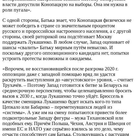
власти допустили Конопацкую на выборы. Она им нужна в
роли пугала».
С одной стороны, Батька знает, что Конопацкая физически не
может победить в стране со значительным процентом
русского и пророссийски настроенного населения, а с другой
стороны, своей риторикой она подстёгивает Москву
поддержать Лукашенко. В любом случае, Запад оценивает её
шансы «свалить» Батьку мирным путём невысоко. И
поскольку другого оппозиционного кандидата нет, попытки
устроить протесты возможны и ожидаемы.
«Впрочем, не восстановившейся после разгрома 2020 г.
оппозиции даже с западной помощью вряд ли удастся
раскрутить выступления до «августовского» уровня, – считает
Трухачёв. – Поэтому Запад готовится к битве за Беларусь на
среднесрочную перспективу, чтобы целенаправленно бросить
вызов к 2030 г., когда Лукашенко точно уйдёт. Брюссель в
качестве сменщика Лукашенко будет искать кого-то типа
Цепкало или Бабарико – переметнувшихся людей из
«системы». А уже им на смену попытаются привести более
подконтрольные Западу фигуры – мужа Тихановской или
подобных ему. Причём Польша, Чехия, Австрия и Швеция от
имени ЕС и НАТО уже серьёзно взялись за это дело, чему
отчасти способствует сам Батька. Столкнувшись с растущим