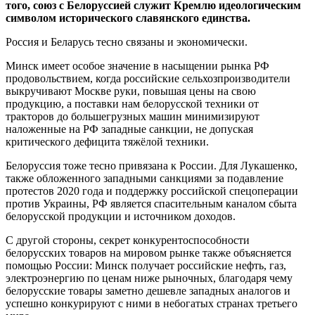
того, союз с Белоруссией служит Кремлю идеологическим
символом исторического славянского единства.
Россия и Беларусь тесно связаны и экономически.
Минск имеет особое значение в насыщении рынка РФ
продовольствием, когда российские сельхозпроизводители
выкручивают Москве руки, повышая цены на свою
продукцию, а поставки нам белорусской техники от
тракторов до большегрузных машин минимизируют
наложенные на РФ западные санкции, не допуская
критического дефицита тяжёлой техники.
Белоруссия тоже тесно привязана к России. Для Лукашенко,
также обложенного западными санкциями за подавление
протестов 2020 года и поддержку российской спецоперации
против Украины, РФ является спасительным каналом сбыта
белорусской продукции и источником доходов.
С другой стороны, секрет конкурентоспособности
белорусских товаров на мировом рынке также объясняется
помощью России: Минск получает российские нефть, газ,
электроэнергию по ценам ниже рыночных, благодаря чему
белорусские товары заметно дешевле западных аналогов и
успешно конкурируют с ними в небогатых странах третьего