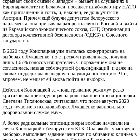
скрывает своих связей с Западом – бывает на слушаниях в
Европарламенте по Беларуси, посещает штаб-квартиру НАТО
как приглашённый гость, и, наконец, её дочь учится в
Австрии. Причём ещё будучи депутатом белорусского
парламента, она призывала разорвать связи с Россией и выйти
из Евразийского экономического союза, СНГ, Организации
договора коллективной безопасности (ОДКБ) и Союзного
государства.
В 2020 году Конопацкая уже пыталась конкурировать на
выборах с Лукашенко, но с треском провалилась, получив
лишь 1,67% голосов избирателей. С поражением она не
согласилась, назвав себя жертвой фальсификаций, и даже на
словах поддержала вышедшую на улицы оппозицию. Что,
впрочем, не мешает ей вновь пойти на выборы.
Действия Конопацкой за «подыгрывание режиму» резко
критиковала претендующая на роль главной оппозиционерки
Светлана Тихановская, считающая, что после августа 2020
года «участие в псевдовыборах Лукашенко равносильно
добровольной службе ему».
А более радикальные оппозиционеры вообще намекали на
связи Конопацкой с белорусским КГБ. Она, якобы участвуя в
выборах, выполняет задание чекистов по вбиванию клиньев в
ряды противников Лукашенко. Критики Батьки из