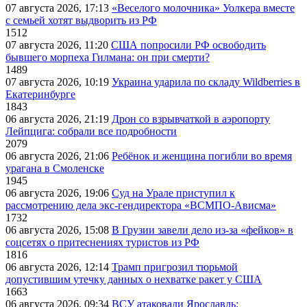
07 августа 2026, 17:13
«Веселого молочника» Уолкера вместе
с семьей хотят выдворить из РФ
1512
07 августа 2026, 11:20
США попросили РФ освободить
бывшего морпеха Гилмана: он при смерти?
1489
07 августа 2026, 10:19
Украина ударила по складу Wildberries в
Екатеринбурге
1843
06 августа 2026, 21:19
Дрон со взрывчаткой в аэропорту
Лейпцига: собрали все подробности
2079
06 августа 2026, 21:06
Ребёнок и женщина погибли во время
урагана в Смоленске
1945
06 августа 2026, 19:06
Суд на Урале приступил к
рассмотрению дела экс-гендиректора «ВСМПО-Ависма»
1732
06 августа 2026, 15:08
В Грузии завели дело из-за «фейков» в
соцсетях о притеснениях туристов из РФ
1816
06 августа 2026, 12:14
Трамп пригрозил тюрьмой
допустившим утечку данных о нехватке ракет у США
1663
06 августа 2026, 09:34
ВСУ атаковали Ярославль: