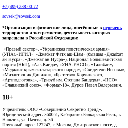
+7 (499) 288-00-72
sovsek@sovsek.com
*Организации и физические лица, внесённные в
перечень
террористов и экстремистов, деятельность которых
запрещена в Российской Федерации:
«Правый сектор», «Украинская повстанческая армия»
(УПА),«ИГИЛ», «Джабхат Фатх аш-Шам» (бывшая «Джабхат
ан-Нусра», «Джебхат ан-Нусра»), Национал-Большевистская
партия (НБП), «Аль-Каида», «УНА-УНСО», «Талибан»,
«Меджлис крымско-татарского народа», «Свидетели Иеговы»,
«Мизантропик Дивижн», «Братство» Корчинского,
«Артподготовка», «Тризуб им. Степана Бандеры», «НСО»,
«Славянский союз», «Формат-18», Дуров Павел Валерьевич.
18+
Учредитель: ООО «Совершенно Секретно Трейд».
Юридический адрес: 360051, Кабардино-Балкарская Респ., г.
Нальчик, ул. Пачева, д. 36
Почтовый адрес: 127247, г. Москва, Дмитровское шоссе, д.