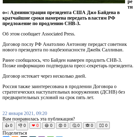
ре
тн
о»: Администрация президента США Джо Байдена в
кратчайшие сроки намерена передать властям РФ
предложение по продлению СНВ-3.
Об этом сообщает Associated Press.
Договор послу РФ Анатолию Антонову передаст советник
нового президента по нацбезопасности Джейк Салливан.
Ранее сообщалось, что Байден намерен продлить СНВ-3.
Позже информацию подтвердила пресс-секретарь президента.
Договор истекает через несколько дней.
Россия также заинтересована в продлении Договора о
стратегических наступательных вооружениях (ДСНВ) без
предварительных условий на срок пять лет.
22 января 2021, 09:20
Вам понравилась эта публикация?
👍
0
👎
0
❤
0
😆
0
😡
0
🤔
0
🙈
0
🧘‍♀️
0
Поделиться