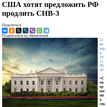
США хотят предложить РФ
продлить СНВ-3
Поделиться
Подписаться на обновления
22
ян
вар
я
20
21,
09:
20
«С
ов
ер
ше
нн
о
сек