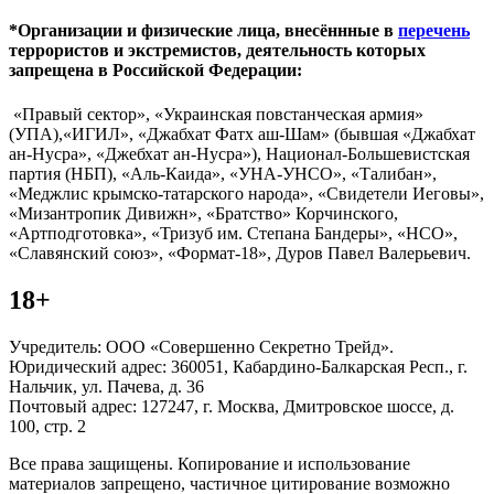
*Организации и физические лица, внесённные в
перечень
террористов и экстремистов, деятельность которых
запрещена в Российской Федерации:
«Правый сектор», «Украинская повстанческая армия»
(УПА),«ИГИЛ», «Джабхат Фатх аш-Шам» (бывшая «Джабхат
ан-Нусра», «Джебхат ан-Нусра»), Национал-Большевистская
партия (НБП), «Аль-Каида», «УНА-УНСО», «Талибан»,
«Меджлис крымско-татарского народа», «Свидетели Иеговы»,
«Мизантропик Дивижн», «Братство» Корчинского,
«Артподготовка», «Тризуб им. Степана Бандеры», «НСО»,
«Славянский союз», «Формат-18», Дуров Павел Валерьевич.
18+
Учредитель: ООО «Совершенно Секретно Трейд».
Юридический адрес: 360051, Кабардино-Балкарская Респ., г.
Нальчик, ул. Пачева, д. 36
Почтовый адрес: 127247, г. Москва, Дмитровское шоссе, д.
100, стр. 2
Все права защищены. Копирование и использование
материалов запрещено, частичное цитирование возможно