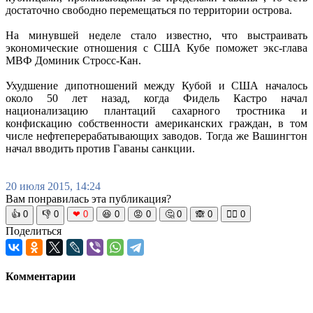
достаточно свободно перемещаться по территории острова.
На минувшей неделе стало известно, что выстраивать
экономические отношения с США Кубе поможет экс-глава
МВФ Доминик Стросс-Кан.
Ухудшение дипотношений между Кубой и США началось
около 50 лет назад, когда Фидель Кастро начал
национализацию плантаций сахарного тростника и
конфискацию собственности американских граждан, в том
числе нефтеперерабатывающих заводов. Тогда же Вашингтон
начал вводить против Гаваны санкции.
20 июля 2015, 14:24
Вам понравилась эта публикация?
👍
0
👎
0
❤
0
😆
0
😡
0
🤔
0
🙈
0
🧘‍♀️
0
Поделиться
Комментарии