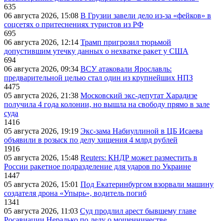
635
06 августа 2026, 15:08
В Грузии завели дело из-за «фейков» в
соцсетях о притеснениях туристов из РФ
695
06 августа 2026, 12:14
Трамп пригрозил тюрьмой
допустившим утечку данных о нехватке ракет у США
694
06 августа 2026, 09:34
ВСУ атаковали Ярославль:
предварительной целью стал один из крупнейших НПЗ
4475
05 августа 2026, 21:38
Московский экс-депутат Харадизе
получила 4 года колонии, но вышла на свободу прямо в зале
суда
1416
05 августа 2026, 19:19
Экс-зама Набиуллиной в ЦБ Исаева
объявили в розыск по делу хищения 4 млрд рублей
1916
05 августа 2026, 15:48
Reuters: КНДР может разместить в
России ракетное подразделение для ударов по Украине
1447
05 августа 2026, 15:01
Под Екатеринбургом взорвали машину
создателя дрона «Упырь», водитель погиб
1341
05 августа 2026, 11:03
Суд продлил арест бывшему главе
Росавиации Нерадько по делу о мошенничестве