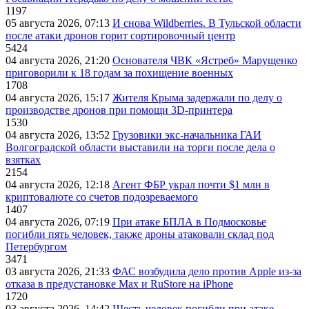
1197
05 августа 2026, 07:13
И снова Wildberries. В Тульской области
после атаки дронов горит сортировочный центр
5424
04 августа 2026, 21:20
Основателя ЧВК «Ястреб» Марущенко
приговорили к 18 годам за похищение военных
1708
04 августа 2026, 15:17
Жителя Крыма задержали по делу о
производстве дронов при помощи 3D‑принтера
1530
04 августа 2026, 13:52
Грузовики экс-начальника ГАИ
Волгоградской области выставили на торги после дела о
взятках
2154
04 августа 2026, 12:18
Агент ФБР украл почти $1 млн в
криптовалюте со счетов подозреваемого
1407
04 августа 2026, 07:19
При атаке БПЛА в Подмосковье
погибли пять человек, также дроны атаковали склад под
Петербургом
3471
03 августа 2026, 21:33
ФАС возбудила дело против Apple из-за
отказа в предустановке Max и RuStore на iPhone
1720
03 августа 2026, 14:42
Шесть человек погибли при атаке