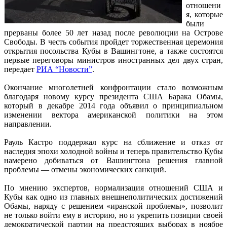
отношени
я, которые
были
прерваны более 50 лет назад после революции на Острове
Свободы. В честь события пройдет торжественная церемония
открытия посольства Кубы в Вашингтоне, а также состоятся
первые переговоры министров иностранных дел двух стран,
передает
РИА “Новости”
.
Окончание многолетней конфронтации стало возможным
благодаря новому курсу президента США Барака Обамы,
который в декабре 2014 года объявил о принципиальном
изменении вектора американской политики на этом
направлении.
Рауль Кастро поддержал курс на сближение и отказ от
наследия эпохи холодной войны и теперь правительство Кубы
намерено добиваться от Вашингтона решения главной
проблемы — отмены экономических санкций.
По мнению экспертов, нормализация отношений США и
Кубы как одно из главных внешнеполитических достижений
Обамы, наряду с решением «иранской проблемы», позволит
не только войти ему в историю, но и укрепить позиции своей
демократической партии на предстоящих выборах в ноябре