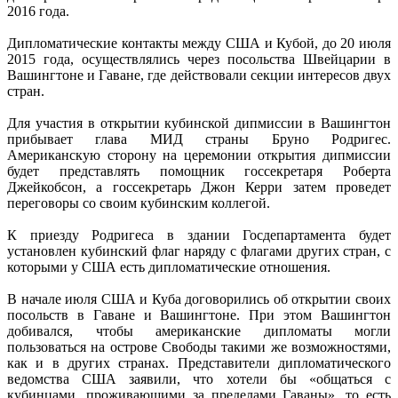
2016 года.
Дипломатические контакты между США и Кубой, до 20 июля
2015 года, осуществлялись через посольства Швейцарии в
Вашингтоне и Гаване, где действовали секции интересов двух
стран.
Для участия в открытии кубинской дипмиссии в Вашингтон
прибывает глава МИД страны Бруно Родригес.
Американскую сторону на церемонии открытия дипмиссии
будет представлять помощник госсекретаря Роберта
Джейкобсон, а госсекретарь Джон Керри затем проведет
переговоры со своим кубинским коллегой.
К приезду Родригеса в здании Госдепартамента будет
установлен кубинский флаг наряду с флагами других стран, с
которыми у США есть дипломатические отношения.
В начале июля США и Куба договорились об открытии своих
посольств в Гаване и Вашингтоне. При этом Вашингтон
добивался, чтобы американские дипломаты могли
пользоваться на острове Свободы такими же возможностями,
как и в других странах. Представители дипломатического
ведомства США заявили, что хотели бы «общаться с
кубинцами, проживающими за пределами Гаваны», то есть