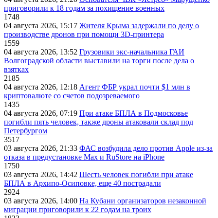
приговорили к 18 годам за похищение военных
1748
04 августа 2026, 15:17
Жителя Крыма задержали по делу о
производстве дронов при помощи 3D‑принтера
1559
04 августа 2026, 13:52
Грузовики экс-начальника ГАИ
Волгоградской области выставили на торги после дела о
взятках
2185
04 августа 2026, 12:18
Агент ФБР украл почти $1 млн в
криптовалюте со счетов подозреваемого
1435
04 августа 2026, 07:19
При атаке БПЛА в Подмосковье
погибли пять человек, также дроны атаковали склад под
Петербургом
3517
03 августа 2026, 21:33
ФАС возбудила дело против Apple из-за
отказа в предустановке Max и RuStore на iPhone
1750
03 августа 2026, 14:42
Шесть человек погибли при атаке
БПЛА в Архипо-Осиповке, еще 40 пострадали
2924
03 августа 2026, 14:00
На Кубани организаторов незаконной
миграции приговорили к 22 годам на троих