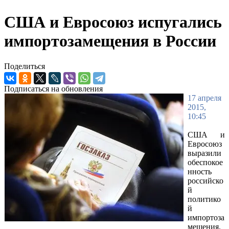
США и Евросоюз испугались
импортозамещения в России
Поделиться
Подписаться на обновления
17 апреля
2015,
10:45
США и
Евросоюз
выразили
обеспокое
нность
российско
й
политико
й
импортоза
мещения,