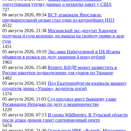
допустившим утечку данных о нехватке ракет у США
727
06 августа 2026, 09:34
ВСУ атаковали Ярославль:
предварительной целью стал один из крупнейших НПЗ
4532
05 августа 2026, 21:38
Московский экс-депутат Харадизе
получила 4 года колонии, но вышла на свободу прямо в зале
суда
1451
05 августа 2026, 19:19
Экс-зама Набиуллиной в ЦБ Исаева
объявили в розыск по делу хищения 4 млрд рублей
1963
05 августа 2026, 15:48
Reuters: КНДР может разместить в
России ракетное подразделение для ударов по Украине
1482
05 августа 2026, 15:01
Под Екатеринбургом взорвали машину
создателя дрона «Упырь», водитель погиб
1374
05 августа 2026, 11:03
Суд продлил арест бывшему главе
Росавиации Нерадько по делу о мошенничестве
1229
05 августа 2026, 07:13
И снова Wildberries. В Тульской области
после атаки дронов горит сортировочный центр
5474
04 августа 2026, 21:20
Основателя ЧВК «Ястреб» Марущенко