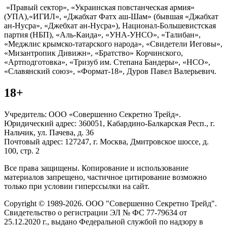
«Правый сектор», «Украинская повстанческая армия»
(УПА),«ИГИЛ», «Джабхат Фатх аш-Шам» (бывшая «Джабхат
ан-Нусра», «Джебхат ан-Нусра»), Национал-Большевистская
партия (НБП), «Аль-Каида», «УНА-УНСО», «Талибан»,
«Меджлис крымско-татарского народа», «Свидетели Иеговы»,
«Мизантропик Дивижн», «Братство» Корчинского,
«Артподготовка», «Тризуб им. Степана Бандеры», «НСО»,
«Славянский союз», «Формат-18», Дуров Павел Валерьевич.
18+
Учредитель: ООО «Совершенно Секретно Трейд».
Юридический адрес: 360051, Кабардино-Балкарская Респ., г.
Нальчик, ул. Пачева, д. 36
Почтовый адрес: 127247, г. Москва, Дмитровское шоссе, д.
100, стр. 2
Все права защищены. Копирование и использование
материалов запрещено, частичное цитирование возможно
только при условии гиперссылки на сайт.
Copyright © 1989-2026. ООО "Совершенно Секретно Трейд".
Свидетельство о регистрации ЭЛ № ФС 77-79634 от
25.12.2020 г., выдано Федеральной службой по надзору в