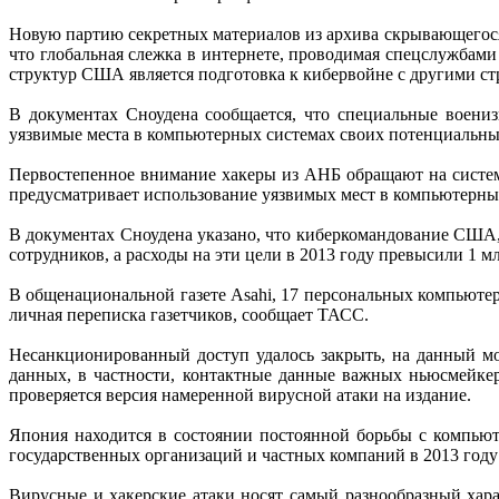
Новую партию секретных материалов из архива скрывающегося
что глобальная слежка в интернете, проводимая спецслужбам
структур США является подготовка к кибервойне с другими ст
В документах Сноудена сообщается, что специальные воен
уязвимые места в компьютерных системах своих потенциальны
Первостепенное внимание хакеры из АНБ обращают на систем
предусматривает использование уязвимых мест в компьютерны
В документах Сноудена указано, что киберкомандование США, 
сотрудников, а расходы на эти цели в 2013 году превысили 1 м
В общенациональной газете Asahi, 17 персональных компьютер
личная переписка газетчиков, сообщает ТАСС.
Несанкционированный доступ удалось закрыть, на данный м
данных, в частности, контактные данные важных ньюсмейкер
проверяется версия намеренной вирусной атаки на издание.
Япония находится в состоянии постоянной борьбы с компь
государственных организаций и частных компаний в 2013 году 
Вирусные и хакерские атаки носят самый разнообразный хар