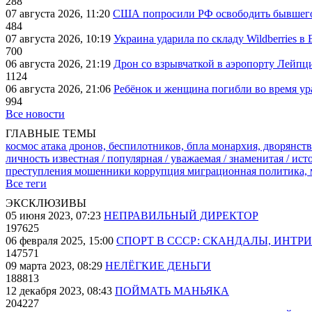
288
07 августа 2026, 11:20
США попросили РФ освободить бывшего 
484
07 августа 2026, 10:19
Украина ударила по складу Wildberries в
700
06 августа 2026, 21:19
Дрон со взрывчаткой в аэропорту Лейпци
1124
06 августа 2026, 21:06
Ребёнок и женщина погибли во время ур
994
Все новости
ГЛАВНЫЕ ТЕМЫ
космос
атака дронов, беспилотников, бпла
монархия, дворянств
личность известная / популярная / уважаемая / знаменитая / ис
преступления
мошенники
коррупция
миграционная политика,
Все теги
ЭКСКЛЮЗИВЫ
05 июня 2023, 07:23
НЕПРАВИЛЬНЫЙ ДИРЕКТОР
197625
06 февраля 2025, 15:00
СПОРТ В СССР: СКАНДАЛЫ, ИНТР
147571
09 марта 2023, 08:29
НЕЛЁГКИЕ ДЕНЬГИ
188813
12 декабря 2023, 08:43
ПОЙМАТЬ МАНЬЯКА
204227