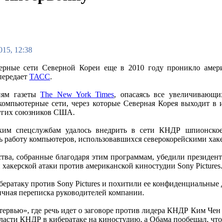
015, 12:38
рные сети Северной Кореи еще в 2010 году проникло америк
 передает
ТАСС
.
иям газеты
The New York Times
, опасаясь все увеличивающи
компьютерные сети, через которые Северная Корея выходит 
угих союзников США.
ким спецслужбам удалось внедрить в сети КНДР шпионское 
ь работу компьютеров, использовавшихся северокорейскими хакер
ства, собранные благодаря этим программам, убедили президе
хакерской атаки против американской киностудии Sony Pictures
ибератаку против Sony Pictures и похитили ее конфиденциальны
личная переписка руководителей компании.
тервью», где речь идет о заговоре против лидера КНДР Ким Чен Ы
ласти КНДР в кибератаке на киностудию, а Обама пообещал, ч