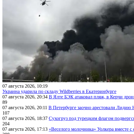
07 августа 2026, 10:19
Украина ударила по складу Wildberries в Екатеринбурге
07 августа 2026, 20:34
В Ялте БЭК атаковал пляж, в Керчи дрон
89
07 августа 2026, 20:11
В Петербурге заочно арестовали Лидию 
107
07 августа 2026, 18:37
Сухогруз под турецким флагом подвергс
204
07 августа 2026, 17:13
«Веселого молочника» Уолкера вместе с 