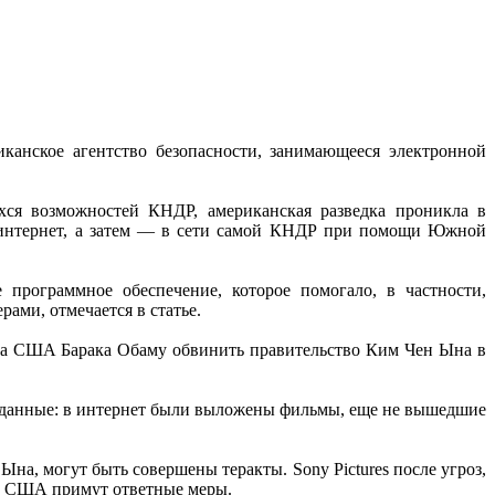
анское агентство безопасности, занимающееся электронной
хся возможностей КНДР, американская разведка проникла в
в интернет, а затем — в сети самой КНДР при помощи Южной
программное обеспечение, которое помогало, в частности,
ами, отмечается в статье.
нта США Барака Обаму обвинить правительство Ким Чен Ына в
.
е данные: в интернет были выложены фильмы, еще не вышедшие
на, могут быть совершены теракты. Sony Pictures после угроз,
то США примут ответные меры.