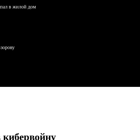
опал в жилой дом
взорову
 кибервойну