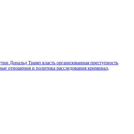
утин
Дональд Трамп
власть
организованная преступность
ные отношения и политика
расследования
криминал,