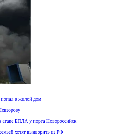
 попал в жилой дом
Невзорову
я атаке БПЛА у порта Новороссийск
семьей хотят выдворить из РФ