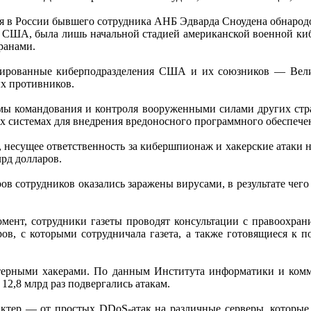
 в России бывшего сотрудника АНБ Эдварда Сноудена обнародова
и США, была лишь начальной стадией американской военной киб
ранами.
изированные киберподразделения США и их союзников — Ве
х противников.
ы командования и контроля вооруженными силами других стра
х системах для внедрения вредоносного программного обеспече
несущее ответственность за кибершпионаж и хакерские атаки на
лрд долларов.
ов сотрудников оказались заражены вирусами, в результате чег
омент, сотрудники газеты проводят консультации с правоохра
ов, с которыми сотрудничала газета, а также готовящиеся к 
ютерными хакерами. По данным Института информатики и ком
12,8 млрд раз подвергались атакам.
актер — от простых DDoS-атак на различные серверы, которые 