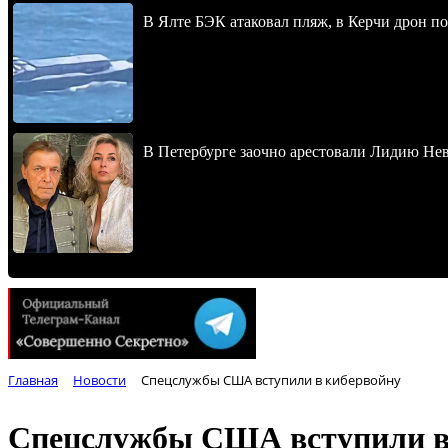
В Ялте БЭК атаковал пляж, в Керчи дрон п
В Петербурге заочно арестовали Лидию Не
Главная
Новости
Спецслужбы США вступили в кибервойну
Спецслужбы США вступили в