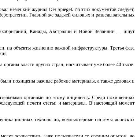
л немецкий журнал Der Spiegel. Из этих документов следует,
ерстратегии. Главной же задачей силовых и разведывательных
ликобритании, Канады, Австралии и Новой Зеландии — ищут
н, на объекты жизненно важной инфраструктуры. Третья фаза
ния.
 органы власти других стран, насчитывает уже более 40 тысяч
о были похищены важные рабочие материалы, а также деловая и
нительными органами по этому инциденту. Среди похищенных
последующей печати статьи и материалы. В настоящий момент
муникационных технологий, компьютерные системы японских
могут осуществить даже пользователи со средним опытом, до