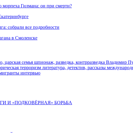
морпеха Гилмана: он при смерти?
 Екатеринбурге
га: собрали все подробности
агана в Смоленске
о, царская семья
шпионаж, разведка, контрразведка
Владимир П
торическая
терроризм
литература, детектив, рассказы
международ
 мигранты
интервью
ИГИ И «ПОДКОВЁРНАЯ» БОРЬБА