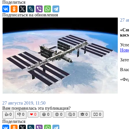
Поделиться
Подписаться на обновления
27 а
«Со
кос
Успе
Нов
Зате
Влас
«Фед
27 августа 2019, 11:50
Вам понравилась эта публикация?
👍
0
👎
0
❤
0
😆
0
😡
0
🤔
0
🙈
0
🧘‍♀️
0
Поделиться