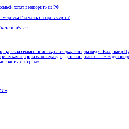
семьей хотят выдворить из РФ
морпеха Гилмана: он при смерти?
 Екатеринбурге
о, царская семья
шпионаж, разведка, контрразведка
Владимир П
торическая
терроризм
литература, детектив, рассказы
международ
 мигранты
интервью
МИ»