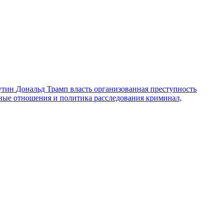
утин
Дональд Трамп
власть
организованная преступность
ные отношения и политика
расследования
криминал,