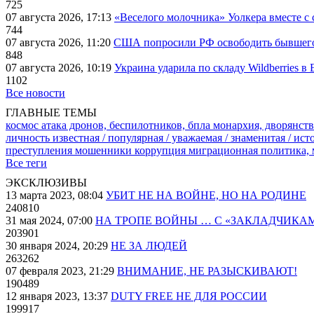
725
07 августа 2026, 17:13
«Веселого молочника» Уолкера вместе с 
744
07 августа 2026, 11:20
США попросили РФ освободить бывшего 
848
07 августа 2026, 10:19
Украина ударила по складу Wildberries в
1102
Все новости
ГЛАВНЫЕ ТЕМЫ
космос
атака дронов, беспилотников, бпла
монархия, дворянств
личность известная / популярная / уважаемая / знаменитая / ис
преступления
мошенники
коррупция
миграционная политика,
Все теги
ЭКСКЛЮЗИВЫ
13 марта 2023, 08:04
УБИТ НЕ НА ВОЙНЕ, НО НА РОДИНЕ
240810
31 мая 2024, 07:00
НА ТРОПЕ ВОЙНЫ … С «ЗАКЛАДЧИКА
203901
30 января 2024, 20:29
НЕ ЗА ЛЮДЕЙ
263262
07 февраля 2023, 21:29
ВНИМАНИЕ, НЕ РАЗЫСКИВАЮТ!
190489
12 января 2023, 13:37
DUTY FREE НЕ ДЛЯ РОССИИ
199917