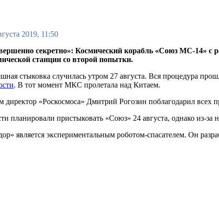
вгуста 2019, 11:50
вершенно секретно»: Космический корабль «Союз МС-14» с 
мической станции со второй попытки.
шная стыковка случилась утром 27 августа. Вся процедура прош
ости
. В тот момент МКС пролетала над Китаем.
м директор «Роскосмоса» Дмитрий Рогозин поблагодарил всех пр
ти планировали пристыковать «Союз» 24 августа, однако из-за н
ор» является экспериментальным роботом-спасателем. Он разра